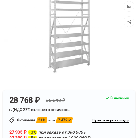
избра
Добав
к
сравн
28 768 ₽
В наличии
36 240 ₽
НДС 22% включен в стоимость
Экономия
21%
или
7 472
₽
Купить через тендер
27 905
₽
-3%
при заказе от
300 000
₽