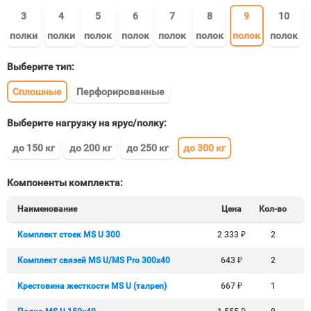
3
4
5
6
7
8
9
10
полки
полки
полок
полок
полок
полок
полок
полок
Выберите тип:
Сплошные
Перфорированные
Выберите нагрузку на ярус/полку:
до 150 кг
до 200 кг
до 250 кг
до 300 кг
Компоненты комплекта:
Наименование
Цена
Кол-во
Комплект стоек MS U 300
2 333
₽
2
Комплект связей MS U/MS Pro 300x40
643
₽
2
Крестовина жесткости MS U (талреп)
667
₽
1