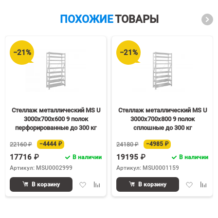
ПОХОЖИЕ
ТОВАРЫ
−21%
−21%
Стеллаж металлический MS U
Стеллаж металлический MS U
3000х700х600 9 полок
3000х700х800 9 полок
перфорированные до 300 кг
сплошные до 300 кг
22160 ₽
−4444 ₽
24180 ₽
−4985 ₽
17716 ₽
19195 ₽
В наличии
В наличии
Артикул: MSU0002999
Артикул: MSU0001159
Добавить
Добавить
Добавить
Доба
В корзину
В корзину
в
к
в
к
избранное
сравнению
избранное
срав