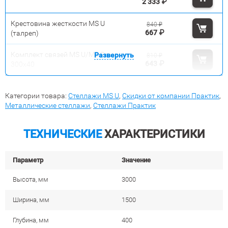
2 333
₽
Крестовина жесткости MS U
840
₽
667
₽
(талреп)
Комплект связей MS U/MS Pro
Развернуть
810
₽
643
₽
300x40
Категории товара:
Стеллажи MS U
,
Скидки от компании Практик
,
Металлические стеллажи
,
Стеллажи Практик
ТЕХНИЧЕСКИЕ
ХАРАКТЕРИСТИКИ
Параметр
Значение
Высота, мм
3000
Ширина, мм
1500
Глубина, мм
400