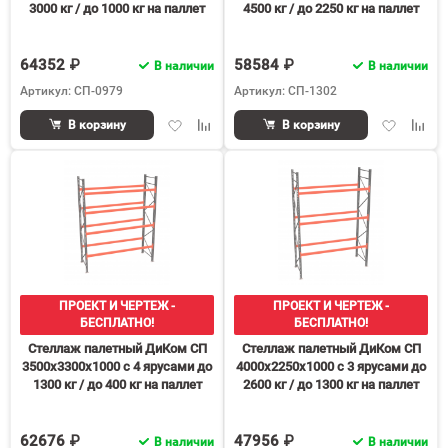
3000 кг / до 1000 кг на паллет
4500 кг / до 2250 кг на паллет
П-110
П-110
64352 ₽
58584 ₽
В наличии
В наличии
Артикул: СП-0979
Артикул: СП-1302
Добавить
Добавить
Добавить
Доба
В корзину
В корзину
в
к
в
к
избранное
сравнению
избранное
срав
ПРОЕКТ И ЧЕРТЕЖ -
ПРОЕКТ И ЧЕРТЕЖ -
БЕСПЛАТНО!
БЕСПЛАТНО!
Стеллаж палетный ДиКом СП
Стеллаж палетный ДиКом СП
3500х3300х1000 с 4 ярусами до
4000х2250х1000 с 3 ярусами до
1300 кг / до 400 кг на паллет
2600 кг / до 1300 кг на паллет
П-90
П-90
62676 ₽
47956 ₽
В наличии
В наличии