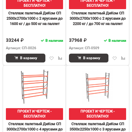
ПРОЕКТ И ЧЕРТЕЖ -
ПРОЕКТ И ЧЕРТЕЖ -
БЕСПЛАТНО!
БЕСПЛАТНО!
Стеллаж палетный ДиКом СП
Стеллаж палетный ДиКом СП
2500х2700х1000 с 2 ярусами до
3000х2700х1000 с 2 ярусами до
1600 кг / до 500 кг на паллет
2200 кг / до 700 кг на паллет
П-70
П-90
33244 ₽
37968 ₽
В наличии
В наличии
Артикул: СП-0026
Артикул: СП-0509
Добавить
Добавить
Добавить
Доба
В корзину
В корзину
в
к
в
к
избранное
сравнению
избранное
срав
ПРОЕКТ И ЧЕРТЕЖ -
ПРОЕКТ И ЧЕРТЕЖ -
БЕСПЛАТНО!
БЕСПЛАТНО!
Стеллаж палетный ДиКом СП
Стеллаж палетный ДиКом СП
3000х2700х1000 с 4 ярусами до
3500х2250х1000 с 3 ярусами до