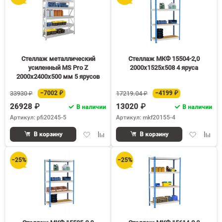
Стеллаж металлический
Стеллаж МКФ 15504-2,0
усиленный MS Pro Z
2000х1525х508 4 яруса
2000х2400х500 мм 5 ярусов
33930 ₽
−7002 ₽
17219.04 ₽
−4199 ₽
26928 ₽
13020 ₽
В наличии
В наличии
Артикул: pfi20245-5
Артикул: mkf20155-4
Добавить
Добавить
Добавить
Доба
В корзину
В корзину
в
к
в
к
избранное
сравнению
избранное
срав
−25%
−25%