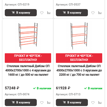
Артикул: СП-0219
Артикул: СП-0537
Добавить
Добавить
Добавить
Доба
В корзину
В корзину
в
к
в
к
избранное
сравнению
избранное
срав
ПРОЕКТ И ЧЕРТЕЖ -
ПРОЕКТ И ЧЕРТЕЖ -
БЕСПЛАТНО!
БЕСПЛАТНО!
Стеллаж палетный ДиКом СП
Стеллаж палетный ДиКом СП
4000х2700х1000 с 4 ярусами до
4500х2700х1000 с 3 ярусами до
1600 кг / до 500 кг на паллет
2200 кг / до 700 кг на паллет
П-70
П-110
57248 ₽
61928 ₽
В наличии
В наличии
Артикул: СП-0074
Артикул: СП-0713
Добавить
Добавить
Добавить
Доба
В корзину
В корзину
в
к
в
к