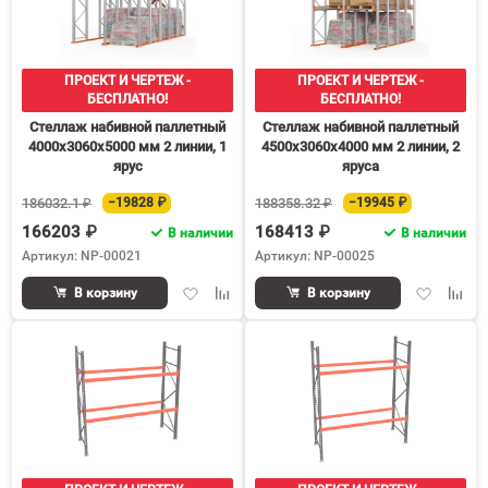
ПРОЕКТ И ЧЕРТЕЖ -
ПРОЕКТ И ЧЕРТЕЖ -
БЕСПЛАТНО!
БЕСПЛАТНО!
Стеллаж набивной паллетный
Стеллаж набивной паллетный
4000х3060х5000 мм 2 линии, 1
4500х3060х4000 мм 2 линии, 2
ярус
яруса
186032.1 ₽
−19828 ₽
188358.32 ₽
−19945 ₽
166203 ₽
168413 ₽
В наличии
В наличии
Артикул: NP-00021
Артикул: NP-00025
Добавить
Добавить
Добавить
Доба
В корзину
В корзину
в
к
в
к
избранное
сравнению
избранное
срав