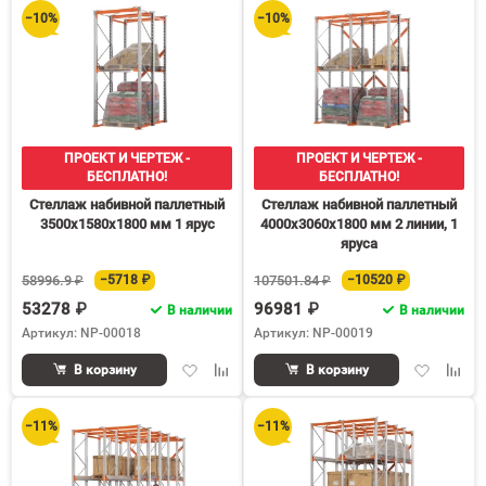
избранное
срав
−10%
−10%
ПРОЕКТ И ЧЕРТЕЖ -
ПРОЕКТ И ЧЕРТЕЖ -
БЕСПЛАТНО!
БЕСПЛАТНО!
Стеллаж набивной паллетный
Стеллаж набивной паллетный
3500х1580х1800 мм 1 ярус
4000х3060х1800 мм 2 линии, 1
яруса
58996.9 ₽
−5718 ₽
107501.84 ₽
−10520 ₽
53278 ₽
96981 ₽
В наличии
В наличии
Артикул: NP-00018
Артикул: NP-00019
Добавить
Добавить
Добавить
Доба
В корзину
В корзину
в
к
в
к
избранное
сравнению
избранное
срав
−11%
−11%