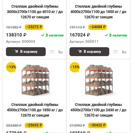
150
Стеллаж двойной глубины
Стеллаж двойной глубины
3000х2700х1100 до 4010 кг / до
4000х2700х1100 до 1850 кг / до
12670 кг секция
12670 кг секция
161582 ₽
−23272 ₽
191112 ₽
−24088 ₽
138310 ₽
167024 ₽
В наличии
В наличии
Артикул: DG0004
Артикул: DG0011
Добавить
Добавить
Добавить
Доба
В корзину
В корзину
в
к
в
к
избранное
сравнению
избранное
срав
−13%
−15%
Стеллаж двойной глубины
Стеллаж двойной глубины
4500х2700х1100 до 1850 кг / до
4500х2700х1100 до 2430 кг / до
12670 кг секция
12670 кг секция
203480 ₽
−25632 ₽
213992 ₽
−30432 ₽