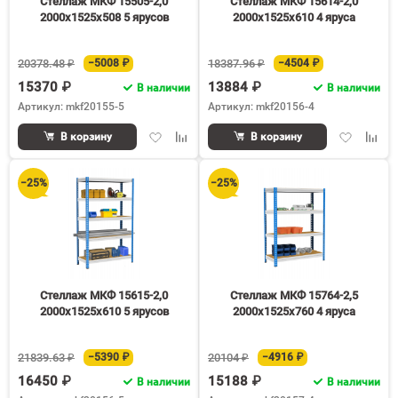
Стеллаж МКФ 15505-2,0
Стеллаж МКФ 15614-2,0
2000х1525х508 5 ярусов
2000х1525х610 4 яруса
20378.48 ₽
−5008 ₽
18387.96 ₽
−4504 ₽
15370 ₽
13884 ₽
В наличии
В наличии
Артикул: mkf20155-5
Артикул: mkf20156-4
Добавить
Добавить
Добавить
Доба
В корзину
В корзину
в
к
в
к
избранное
сравнению
избранное
срав
−25%
−25%
Стеллаж МКФ 15615-2,0
Стеллаж МКФ 15764-2,5
2000х1525х610 5 ярусов
2000х1525х760 4 яруса
21839.63 ₽
−5390 ₽
20104 ₽
−4916 ₽
16450 ₽
15188 ₽
В наличии
В наличии