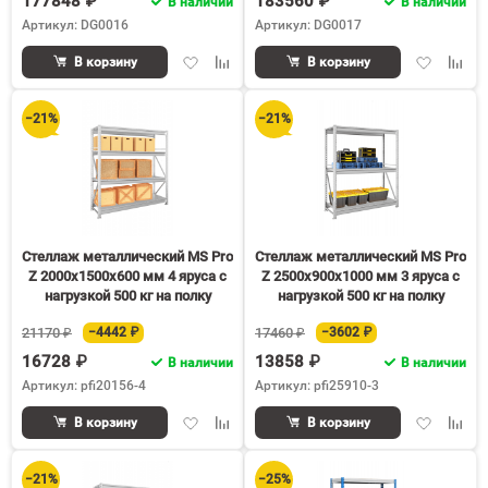
177848 ₽
183560 ₽
В наличии
В наличии
Артикул: DG0016
Артикул: DG0017
Добавить
Добавить
Добавить
Доба
В корзину
В корзину
в
к
в
к
избранное
сравнению
избранное
срав
−21%
−21%
Стеллаж металлический MS Pro
Стеллаж металлический MS Pro
Z 2000х1500х600 мм 4 яруса с
Z 2500х900х1000 мм 3 яруса с
нагрузкой 500 кг на полку
нагрузкой 500 кг на полку
21170 ₽
−4442 ₽
17460 ₽
−3602 ₽
16728 ₽
13858 ₽
В наличии
В наличии
Артикул: pfi20156-4
Артикул: pfi25910-3
Добавить
Добавить
Добавить
Доба
В корзину
В корзину
в
к
в
к
избранное
сравнению
избранное
срав
−21%
−25%