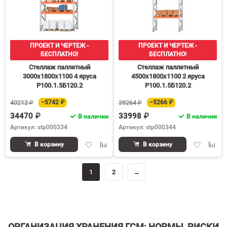
ПРОЕКТ И ЧЕРТЕЖ -
ПРОЕКТ И ЧЕРТЕЖ -
БЕСПЛАТНО!
БЕСПЛАТНО!
Стеллаж паллетный
Стеллаж паллетный
3000х1800х1100 4 яруса
4500х1800х1100 2 яруса
Р100.1.5Б120.2
Р100.1.5Б120.2
40212 ₽
−5742 ₽
39264 ₽
−5266 ₽
34470 ₽
33998 ₽
В наличии
В наличии
Артикул: stp000334
Артикул: stp000344
Добавить
Добавить
Добавить
Доба
В корзину
В корзину
в
к
в
к
избранное
сравнению
избранное
срав
1
2
→
ОРГАНИЗАЦИЯ ХРАНЕНИЯ ГСМ: НОРМЫ, РИСКИ