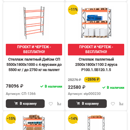
избранное
сравнению
избранное
срав
−11%
ПРОЕКТ И ЧЕРТЕЖ -
ПРОЕКТ И ЧЕРТЕЖ -
БЕСПЛАТНО!
БЕСПЛАТНО!
Стеллаж палетный ДиКом СП
Стеллаж паллетный
5500х1800х1000 с 4 ярусами до
2500х1800х1100 2 яруса
5500 кг / до 2750 кг на паллет
Р100.1.5Б120.1.5
П-110
25276 ₽
−2696 ₽
78096 ₽
В наличии
22580 ₽
В наличии
Артикул: СП-1366
Артикул: stp000230
Добавить
Добавить
Добавить
Доба
В корзину
В корзину
в
к
в
к
избранное
сравнению
избранное
срав
−15%
−14%