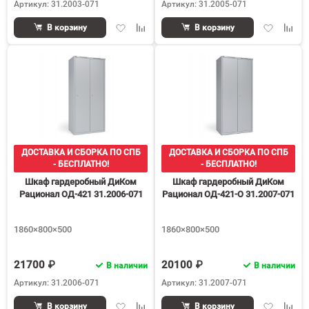
Артикул: 31.2003-071
Артикул: 31.2005-071
Добавить
Добавить
Добавить
Доба
В корзину
В корзину
в
к
в
к
избранное
сравнению
избранное
срав
ДОСТАВКА И СБОРКА ПО СПБ
ДОСТАВКА И СБОРКА ПО СПБ
- БЕСПЛАТНО!
- БЕСПЛАТНО!
Шкаф гардеробный ДиКом
Шкаф гардеробный ДиКом
Рационал ОД-421 31.2006-071
Рационал ОД-421-О 31.2007-071
1860×800×500
1860×800×500
21700 ₽
20100 ₽
В наличии
В наличии
Артикул: 31.2006-071
Артикул: 31.2007-071
Добавить
Добавить
Добавить
Доба
В корзину
В корзину