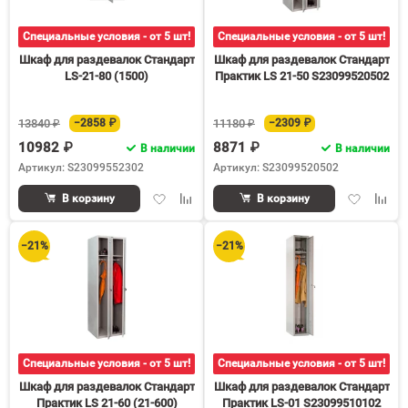
Специальные условия - от 5 шт!
Специальные условия - от 5 шт!
Шкаф для раздевалок Стандарт
Шкаф для раздевалок Стандарт
LS-21-80 (1500)
Практик LS 21-50 S23099520502
13840 ₽
−2858 ₽
11180 ₽
−2309 ₽
10982 ₽
8871 ₽
В наличии
В наличии
Артикул: S23099552302
Артикул: S23099520502
Добавить
Добавить
Добавить
Доба
В корзину
В корзину
в
к
в
к
избранное
сравнению
избранное
срав
−21%
−21%
Специальные условия - от 5 шт!
Специальные условия - от 5 шт!
Шкаф для раздевалок Стандарт
Шкаф для раздевалок Стандарт
Практик LS 21-60 (21-600)
Практик LS-01 S23099510102