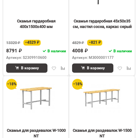
Скамья гардеробная
Скамья гардеробная 45х50х35
400х1500х400 мм
см, настил сосна, каркас серый
13320 ₽
−4529 ₽
4829 ₽
−821 ₽
8791 ₽
4008 ₽
В наличии
В наличии
Артикул: S2309910600
Артикул: МЗ000001177
Добавить
Добавить
Добавить
Доба
В корзину
В корзину
в
к
в
к
избранное
сравнению
избранное
срав
−18%
−18%
Скамья для раздевалок W-1000
Скамья для раздевалок W-1500
NT
NT