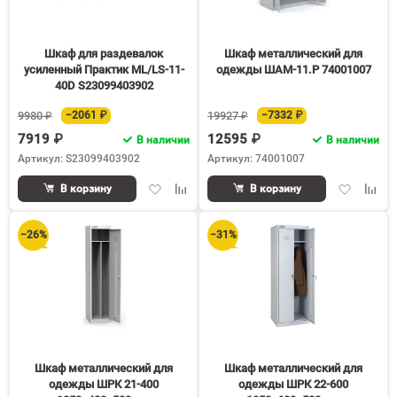
Шкаф для раздевалок
Шкаф металлический для
усиленный Практик ML/LS-11-
одежды ШАМ-11.Р 74001007
40D S23099403902
9980 ₽
−2061 ₽
19927 ₽
−7332 ₽
7919 ₽
12595 ₽
В наличии
В наличии
Артикул: S23099403902
Артикул: 74001007
Добавить
Добавить
Добавить
Доба
В корзину
В корзину
в
к
в
к
избранное
сравнению
избранное
срав
−26%
−31%
Шкаф металлический для
Шкаф металлический для
одежды ШРК 21-400
одежды ШРК 22-600