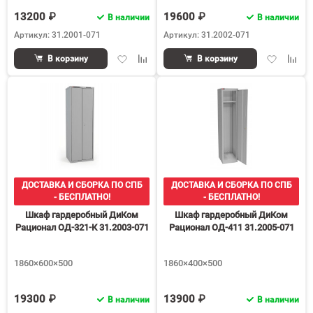
13200 ₽
19600 ₽
В наличии
В наличии
Артикул: 31.2001-071
Артикул: 31.2002-071
Добавить
Добавить
Добавить
Доба
В корзину
В корзину
в
к
в
к
избранное
сравнению
избранное
срав
ДОСТАВКА И СБОРКА ПО СПБ
ДОСТАВКА И СБОРКА ПО СПБ
- БЕСПЛАТНО!
- БЕСПЛАТНО!
Шкаф гардеробный ДиКом
Шкаф гардеробный ДиКом
Рационал ОД-321-К 31.2003-071
Рационал ОД-411 31.2005-071
1860×600×500
1860×400×500
19300 ₽
13900 ₽
В наличии
В наличии