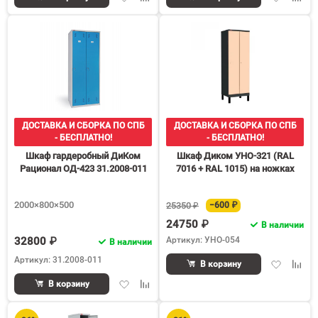
в
к
в
к
избранное
сравнению
избранное
срав
ДОСТАВКА И СБОРКА ПО СПБ
ДОСТАВКА И СБОРКА ПО СПБ
- БЕСПЛАТНО!
- БЕСПЛАТНО!
Шкаф гардеробный ДиКом
Шкаф Диком УНО-321 (RAL
Рационал ОД-423 31.2008-011
7016 + RAL 1015) на ножках
2000×800×500
25350 ₽
−600 ₽
24750 ₽
В наличии
32800 ₽
Артикул: УНО-054
В наличии
Артикул: 31.2008-011
Добавить
Доба
В корзину
в
к
Добавить
Добавить
В корзину
избранное
срав
в
к
избранное
сравнению