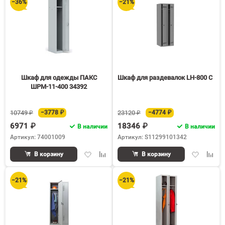
−36%
−21%
Шкаф для одежды ПАКС
Шкаф для раздевалок LH-800 C
ШРМ-11-400 34392
10749 ₽
−3778 ₽
23120 ₽
−4774 ₽
6971 ₽
18346 ₽
В наличии
В наличии
Артикул: 74001009
Артикул: S11299101342
Добавить
Добавить
Добавить
Доба
В корзину
В корзину
в
к
в
к
избранное
сравнению
избранное
срав
−21%
−21%