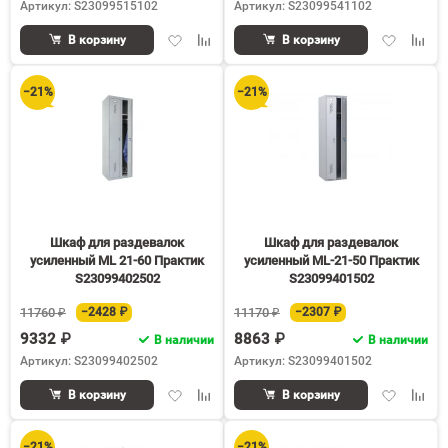
Артикул: S23099515102
Артикул: S23099541102
Добавить
Добавить
Добавить
Доба
В корзину
В корзину
в
к
в
к
избранное
сравнению
избранное
срав
−21%
−21%
Шкаф для раздевалок
Шкаф для раздевалок
усиленный ML 21-60 Практик
усиленный ML-21-50 Практик
S23099402502
S23099401502
11760 ₽
−2428 ₽
11170 ₽
−2307 ₽
9332 ₽
8863 ₽
В наличии
В наличии
Артикул: S23099402502
Артикул: S23099401502
Добавить
Добавить
Добавить
Доба
В корзину
В корзину
в
к
в
к
избранное
сравнению
избранное
срав
−21%
−21%