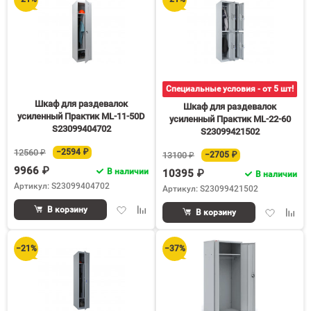
Специальные условия - от 5 шт!
Шкаф для раздевалок
Шкаф для раздевалок
усиленный Практик ML-11-50D
усиленный Практик ML-22-60
S23099404702
S23099421502
12560 ₽
−2594 ₽
13100 ₽
−2705 ₽
9966 ₽
В наличии
10395 ₽
В наличии
Артикул: S23099404702
Артикул: S23099421502
Добавить
Добавить
В корзину
Добавить
Доба
В корзину
в
к
в
к
избранное
сравнению
избранное
срав
−21%
−37%