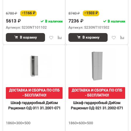
6780 ₽
−1166 ₽
8740 ₽
−1503 ₽
5613 ₽
7236 ₽
В наличии
В наличии
Артикул: S230NT101102
Артикул: S230NT101502
Добавить
Добавить
Добавить
Доба
В корзину
В корзину
в
к
в
к
избранное
сравнению
избранное
срав
ДОСТАВКА И СБОРКА ПО СПБ
ДОСТАВКА И СБОРКА ПО СПБ
- БЕСПЛАТНО!
- БЕСПЛАТНО!
Шкаф гардеробный ДиКом
Шкаф гардеробный ДиКом
Рационал ОД-311 31.2001-071
Рационал ОД-321 31.2002-071
1860×300×500
1860×600×500