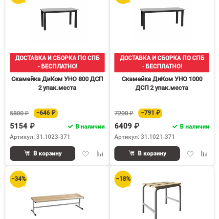
60
90
150
ДОСТАВКА И СБОРКА ПО СПБ
ДОСТАВКА И СБОРКА ПО СПБ
- БЕСПЛАТНО!
- БЕСПЛАТНО!
Скамейка ДиКом УНО 800 ДСП
Скамейка ДиКом УНО 1000
2 упак.места
ДСП 2 упак.места
5800 ₽
−646 ₽
7200 ₽
−791 ₽
5154 ₽
6409 ₽
В наличии
В наличии
Артикул: 31.1023-371
Артикул: 31.1021-371
Добавить
Добавить
Добавить
Доба
В корзину
В корзину
в
к
в
к
избранное
сравнению
избранное
срав
−34%
−18%