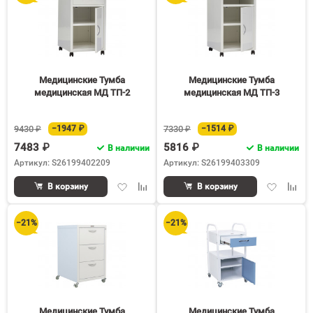
Медицинские Тумба
Медицинские Тумба
медицинская МД ТП-2
медицинская МД ТП-3
9430 ₽
−1947 ₽
7330 ₽
−1514 ₽
7483 ₽
5816 ₽
В наличии
В наличии
Артикул: S26199402209
Артикул: S26199403309
Добавить
Добавить
Добавить
Доба
В корзину
В корзину
в
к
в
к
избранное
сравнению
избранное
срав
−21%
−21%
Медицинские Тумба
Медицинские Тумба