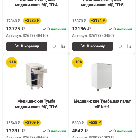
медицинская МД ТП-4
медицинская МД ТП-5
17360 ₽
−3585 ₽
15370 ₽
−3174 ₽
13775 ₽
12196 ₽
В наличии
В наличии
Артикул: S26199404409
Артикул: S26199404509
Добавить
Добавить
Добавить
Доба
В корзину
В корзину
в
к
в
к
избранное
сравнению
избранное
срав
−21%
−10%
Медицинские Тумба
Медицинские Тумба для палат
медицинская МД ТП-6
MF NH-1
15540 ₽
−3209 ₽
5380 ₽
−538 ₽
12331 ₽
4842 ₽
В наличии
В наличии
Артикул: S26199404609
Артикул: S39099100312