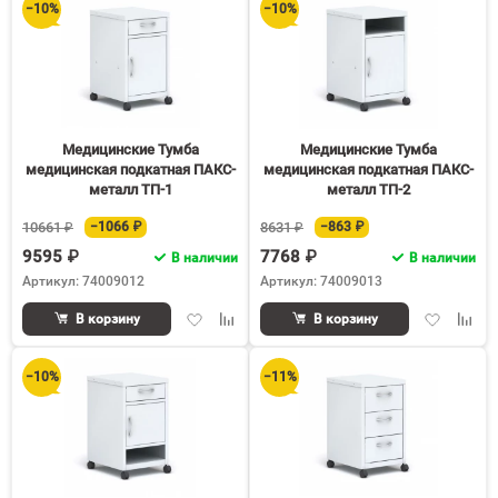
−10%
−10%
60
90
150
Медицинские Тумба
Медицинские Тумба
медицинская подкатная ПАКС-
медицинская подкатная ПАКС-
металл ТП-1
металл ТП-2
10661 ₽
−1066 ₽
8631 ₽
−863 ₽
9595 ₽
7768 ₽
В наличии
В наличии
Артикул: 74009012
Артикул: 74009013
Добавить
Добавить
Добавить
Доба
В корзину
В корзину
в
к
в
к
избранное
сравнению
избранное
срав
−10%
−11%