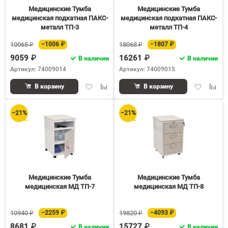
Медицинские Тумба
Медицинские Тумба
медицинская подкатная ПАКС-
медицинская подкатная ПАКС-
металл ТП-3
металл ТП-4
10065 ₽
−1006 ₽
18068 ₽
−1807 ₽
9059 ₽
16261 ₽
В наличии
В наличии
Артикул: 74009014
Артикул: 74009015
Добавить
Добавить
Добавить
Доба
В корзину
В корзину
в
к
в
к
избранное
сравнению
избранное
срав
−21%
−21%
Медицинские Тумба
Медицинские Тумба
медицинская МД ТП-7
медицинская МД ТП-8
10940 ₽
−2259 ₽
19820 ₽
−4093 ₽
8681 ₽
15727 ₽
В наличии
В наличии