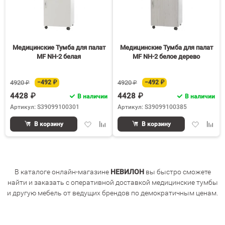
Медицинские Тумба для палат
Медицинские Тумба для палат
MF NH-2 белая
MF NH-2 белое дерево
4920 ₽
−492 ₽
4920 ₽
−492 ₽
4428 ₽
4428 ₽
В наличии
В наличии
Артикул: S39099100301
Артикул: S39099100385
Добавить
Добавить
Добавить
Доба
В корзину
В корзину
в
к
в
к
избранное
сравнению
избранное
срав
В каталоге онлайн-магазине
НЕВИЛОН
вы быстро сможете
найти и заказать с оперативной доставкой медицинские тумбы
и другую мебель от ведущих брендов по демократичным ценам.