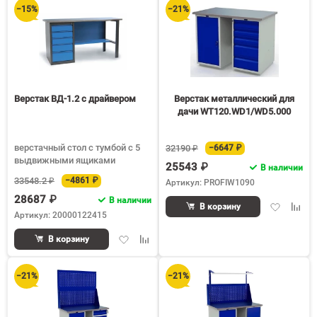
−15%
−21%
Верстак ВД-1.2 с драйвером
Верстак металлический для
дачи WT120.WD1/WD5.000
верстачный стол с тумбой с 5
32190 ₽
−6647 ₽
выдвижными ящиками
25543 ₽
В наличии
33548.2 ₽
−4861 ₽
Артикул: PROFIW1090
28687 ₽
В наличии
Добавить
Доба
В корзину
Артикул: 20000122415
в
к
избранное
срав
Добавить
Добавить
В корзину
в
к
избранное
сравнению
−21%
−21%