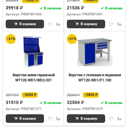
50305 ₽
−10387 ₽
27140 ₽
−5604 ₽
39918 ₽
21536 ₽
В наличии
В наличии
Артикул: PROFIW1444
Артикул: PROFIW1081
Добавить
Добавить
Добавить
Доба
В корзину
В корзину
в
к
в
к
избранное
сравнению
избранное
срав
−21%
−21%
Верстак мини гаражный
Верстак с полками и ящиками
WT120.WD1/WD2.021
WT120.WD1/F1.100
39710 ₽
−8200 ₽
28360 ₽
−5856 ₽
31510 ₽
22504 ₽
В наличии
В наличии
Артикул: PROFIW1271
Артикул: PROFIW1079
Добавить
Добавить
Добавить
Доба
В корзину
В корзину
в
к
в
к