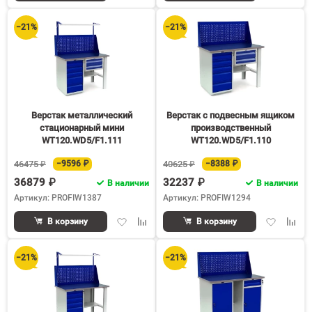
в
к
в
к
избранное
сравнению
избранное
срав
−21%
−21%
Верстак металлический
Верстак с подвесным ящиком
стационарный мини
производственный
WT120.WD5/F1.111
WT120.WD5/F1.110
46475 ₽
−9596 ₽
40625 ₽
−8388 ₽
36879 ₽
32237 ₽
В наличии
В наличии
Артикул: PROFIW1387
Артикул: PROFIW1294
Добавить
Добавить
Добавить
Доба
В корзину
В корзину
в
к
в
к
избранное
сравнению
избранное
срав
−21%
−21%