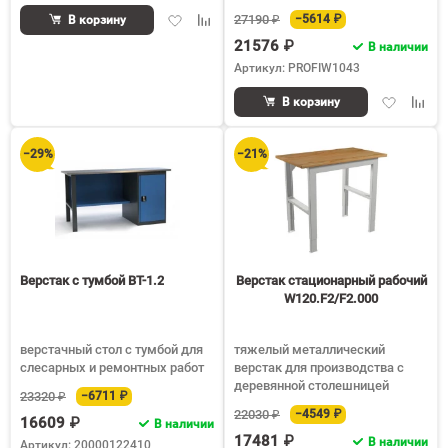
Добавить
Добавить
27190 ₽
−5614 ₽
В корзину
в
к
21576 ₽
В наличии
избранное
сравнению
Артикул: PROFIW1043
Добавить
Доба
В корзину
в
к
избранное
срав
−29%
−21%
Верстак с тумбой ВТ-1.2
Верстак стационарный рабочий
W120.F2/F2.000
верстачный стол с тумбой для
тяжелый металлический
слесарных и ремонтных работ
верстак для производства с
деревянной столешницей
23320 ₽
−6711 ₽
22030 ₽
−4549 ₽
16609 ₽
В наличии
17481 ₽
В наличии
Артикул: 20000122410