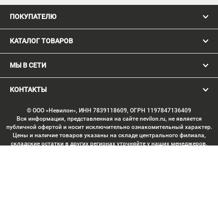
ПОКУПАТЕЛЮ
КАТАЛОГ ТОВАРОВ
МЫ В СЕТИ
КОНТАКТЫ
© ООО «Невилон», ИНН 7839118609, ОГРН 1197847136409
Вся информация, представленная на сайте nevilon.ru, не является
публичной офертой и носит исключительно ознакомительный характер.
Цены и наличие товаров указаны на складе центрального филиала,
складские остатки в других регионах уточняйте у наших менеджеров.
Изображение товаров может отличаться от продукции «вживую».
Производитель имеет право без предварительного согласования
вносить изменения в конструкцию изделий, не ухудшающие их
потребительских качеств, с целью улучшения технических
характеристик. Копирование данных с сайта без письменного
согласования запрещено. Любое использование материалов сайта,
включая тексты, изображения, элементы дизайна, структуру страниц,
подбор и расположение материалов, допускается только с письменного