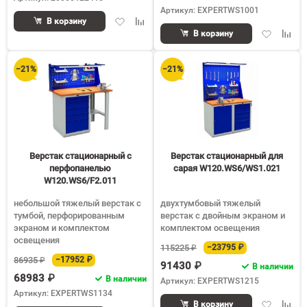
Артикул: EXPERTWS1001
Добавить
Добавить
В корзину
Добавить
Доба
в
к
В корзину
в
к
избранное
сравнению
избранное
срав
−21%
−21%
Верстак стационарный с
Верстак стационарный для
перфопанелью
сарая W120.WS6/WS1.021
W120.WS6/F2.011
небольшой тяжелый верстак с
двухтумбовый тяжелый
тумбой, перфорированным
верстак с двойным экраном и
экраном и комплектом
комплектом освещения
освещения
115225 ₽
−23795 ₽
86935 ₽
−17952 ₽
91430 ₽
В наличии
68983 ₽
В наличии
Артикул: EXPERTWS1215
Артикул: EXPERTWS1134
Добавить
Доба
В корзину