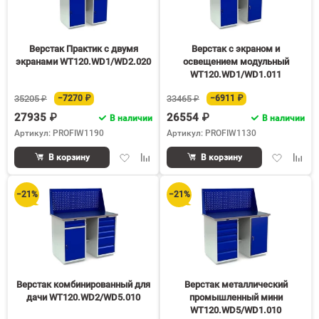
Верстак Практик с двумя
Верстак с экраном и
экранами WT120.WD1/WD2.020
освещением модульный
WT120.WD1/WD1.011
35205 ₽
−7270 ₽
33465 ₽
−6911 ₽
27935 ₽
26554 ₽
В наличии
В наличии
Артикул: PROFIW1190
Артикул: PROFIW1130
Добавить
Добавить
Добавить
Доба
В корзину
В корзину
в
к
в
к
избранное
сравнению
избранное
срав
−21%
−21%
Верстак комбинированный для
Верстак металлический
дачи WT120.WD2/WD5.010
промышленный мини
WT120.WD5/WD1.010