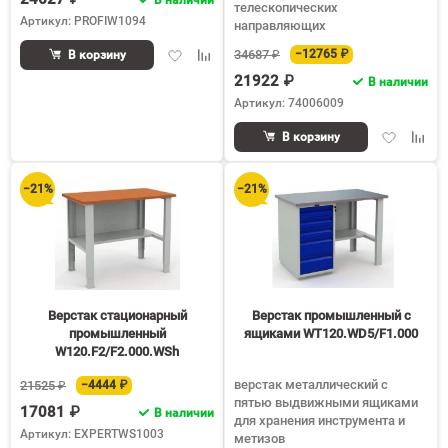
телескопических
Артикул: PROFIW1094
направляющих
Добавить
Добавить
34687 ₽
−12765 ₽
В корзину
в
к
21922 ₽
В наличии
избранное
сравнению
Артикул: 74006009
Добавить
Доба
В корзину
в
к
избранное
срав
−21%
−21%
Верстак стационарный
Верстак промышленный с
промышленный
ящиками WT120.WD5/F1.000
W120.F2/F2.000.WSh
верстак металлический с
21525 ₽
−4444 ₽
пятью выдвижными ящиками
17081 ₽
В наличии
для хранения инструмента и
Артикул: EXPERTWS1003
метизов