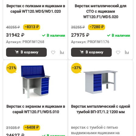
Верстак с полками и ящиками в
Верстак металлический для
сарай WT120.WD5/WD1.020
СТО с ящиками
WT120.F1/WD5.020
40255 ₽
−8313 ₽
35255 ₽
−7280 ₽
31942 ₽
27975 ₽
В наличии
В наличии
Артикул: PROFIW1268
Артикул: PROFIW1176
Добавить
Добавить
Добавить
Доба
В корзину
В корзину
в
к
в
к
избранное
сравнению
избранное
срав
−21%
−37%
Верстак с экраном и ящиками в
Верстак металлический с одной
сарай WT120.F1/WD5.010
тумбой ВП-3Т/1.2 1200 мм
верстак с тумбой с пятью
31035 ₽
−6408 ₽
выдвижными ящиками на
24627 ₽
В наличии