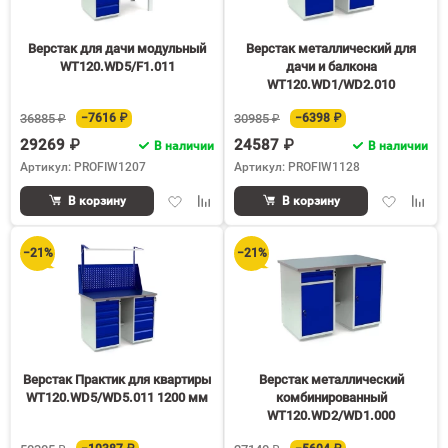
Верстак для дачи модульный
Верстак металлический для
WT120.WD5/F1.011
дачи и балкона
WT120.WD1/WD2.010
36885 ₽
−7616 ₽
30985 ₽
−6398 ₽
29269 ₽
24587 ₽
В наличии
В наличии
Артикул: PROFIW1207
Артикул: PROFIW1128
Добавить
Добавить
Добавить
Доба
В корзину
В корзину
в
к
в
к
избранное
сравнению
избранное
срав
−21%
−21%
Верстак Практик для квартиры
Верстак металлический
WT120.WD5/WD5.011 1200 мм
комбинированный
WT120.WD2/WD1.000