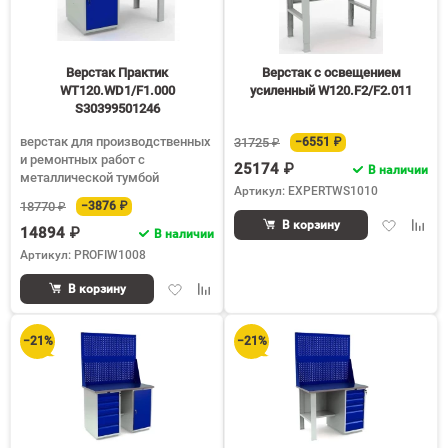
90
150
Верстак Практик
Верстак с освещением
WT120.WD1/F1.000
усиленный W120.F2/F2.011
S30399501246
верстак для производственных
31725 ₽
−6551 ₽
и ремонтных работ с
25174 ₽
В наличии
металлической тумбой
Артикул: EXPERTWS1010
18770 ₽
−3876 ₽
Добавить
Доба
В корзину
14894 ₽
В наличии
в
к
Артикул: PROFIW1008
избранное
срав
Добавить
Добавить
В корзину
в
к
избранное
сравнению
−21%
−21%