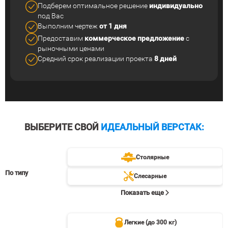
Подберем оптимальное решение
индивидуально
под Вас
Выполним чертеж
от 1 дня
Предоставим
коммерческое
предложение
с
рыночными ценами
Средний срок реализации
проекта
8 дней
ВЫБЕРИТЕ СВОЙ
ИДЕАЛЬНЫЙ ВЕРСТАК:
Столярные
По типу
Слесарные
Показать еще
Легкие (до 300 кг)