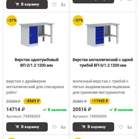
Добавить
Добавить
в
к
В корзину
в
к
избранное
срав
избранное
сравнению
−37%
−37%
Верстак однотумбовый
Верстак металлический с одной
ВП-2/1.2 1200 мм
тумбой ВП-3/1.2 1200 мм
верстак с драйвером
железный верстак с тумбой с
металлический для слесарных
пятью выдвижными ящиками
работ
для хранения инструментов
23283 ₽
−8569 ₽
32461 ₽
−11945 ₽
14714 ₽
20516 ₽
В наличии
В наличии
Артикул: 74006003
Артикул: 74006006
Добавить
Добавить
Добавить
Доба
В корзину
В корзину
в
к
в
к
избранное
сравнению
избранное
срав