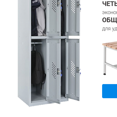
ЧЕТ
эконо
ОБЩ
для у