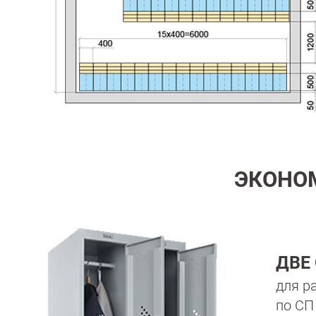
ЭКОНО
ДВЕ
для р
по СП