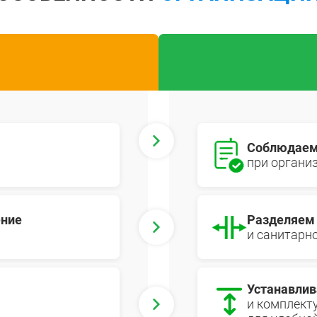
Крепеж
1500 мм
900 мм
Подпятники
1600 мм
1000 мм
Разделители для полок
1800 мм
1200 мм
Показать еще
Показать еще
Показать
▼
▼
ПО КОЛ-ВУ ПОЛОК
ПО МАТЕРИАЛУ /
ПО ГРУ
1
ПОКРЫТИЮ
Легкие (д
Порошковое покрытие
2
Среднегр
Соблюдаем 
Оцинкованные
кг)
3
при органи
Металл + дерево
Грузовые
4
Антикоррозийное
Тяжелые 
5
6
ение
Разделяем 
Показать еще
▼
и санитарн
ПО РАЗМЕРУ
ШИН/КОЛЕС
ДЛЯ БУТ
Узкие
Для 8 шин
Для 5л б
Устанавлив
Широкие
Для 12 колёс
Для 19л 
и комплект
Маленькие