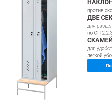
НАКЛО
против ск
ДВЕ СЕ
для разде
по СП 2.2.
СКАМЕЙ
для удобс
легкой уб
По