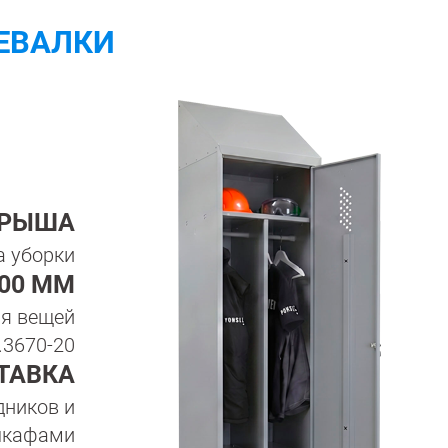
ЕВАЛКИ
КРЫША
а уборки
200 ММ
ия вещей
.3670-20
ТАВКА
дников и
 шкафами