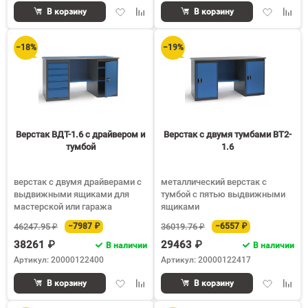
Добавить
Добавить
Добавить
Доба
В корзину
В корзину
в
к
в
к
избранное
сравнению
избранное
срав
−18%
−19%
Верстак ВДТ-1.6 с драйвером и
Верстак с двумя тумбами ВТ2-
тумбой
1.6
верстак с двумя драйверами с
металлический верстак с
выдвижными ящиками для
тумбой с пятью выдвижными
мастерской или гаража
ящиками
46247.95 ₽
−7987 ₽
36019.76 ₽
−6557 ₽
38261 ₽
29463 ₽
В наличии
В наличии
Артикул: 20000122400
Артикул: 20000122417
Добавить
Добавить
Добавить
Доба
В корзину
В корзину
в
к
в
к