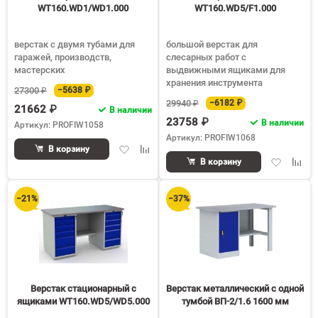
WT160.WD1/WD1.000
WT160.WD5/F1.000
верстак с двумя тубами для
большой верстак для
гаражей, производств,
слесарных работ с
мастерских
выдвижными ящиками для
хранения инструмента
27300 ₽
−5638 ₽
29940 ₽
−6182 ₽
21662 ₽
В наличии
23758 ₽
В наличии
Артикул: PROFIW1058
Артикул: PROFIW1068
Добавить
Добавить
В корзину
Добавить
Доба
в
к
В корзину
в
к
избранное
сравнению
избранное
срав
−21%
−37%
Верстак стационарный с
Верстак металлический с одной
ящиками WT160.WD5/WD5.000
тумбой ВП-2/1.6 1600 мм