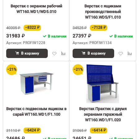
Верстак с экраном рабочий
Верстак с ящиками
WT160.WD1/WD5.010
производственный
WT160.WD5/F1.010
40305 ₽
−8322 ₽
34525 ₽
−7128 ₽
31983 ₽
27397 ₽
В наличии
В наличии
Артикул: PROFIW1228
Артикул: PROFIW1134
Добавить
Добавить
Добавить
Доба
В корзину
В корзину
в
к
в
к
избранное
сравнению
избранное
срав
−21%
−21%
Верстак с подвесным ящиком в
Верстак Практик с двумя
сарай WT160.WD1/F1.100
экранами гаражный
WT160.WD1/F1.020
31110 ₽
−6424 ₽
31065 ₽
−6414 ₽
24686 ₽
24651 ₽
В наличии
В наличии