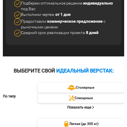
Подберем оптимальное решение
индивидуально
под Вас
Выполним чертеж
от 1 дня
Предоставим
коммерческое
предложение
с
рыночными ценами
Средний срок реализации
проекта
8 дней
ВЫБЕРИТЕ СВОЙ
ИДЕАЛЬНЫЙ ВЕРСТАК:
Столярные
По типу
Слесарные
Показать еще
Легкие (до 300 кг)