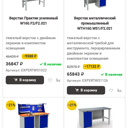
Верстак Практик усиленный
Верстак металлический
W160.F2/F2.021
промышленный
WTH160.WS1/F2.021
тяжелый верстак с двойным
тяжелый верстак с
экраном и комплектом
металлической тумбой для
освещения
инструмента, перорированным
двойным экраном и
46435 ₽
−9588 ₽
комплектом освещения
36847 ₽
В наличии
82975 ₽
−17132 ₽
Артикул: EXPERTWS1022
65843 ₽
В наличии
Добавить
Добавить
В корзину
Артикул: EXPERTWS1126
в
к
Добавить
Доба
избранное
сравнению
В корзину
в
к
избранное
срав
−21%
−21%