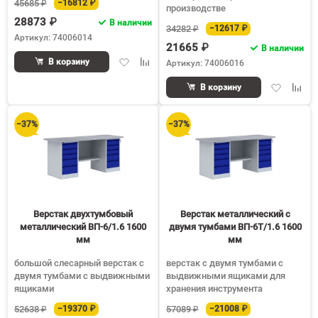
45685 ₽
−16812 ₽
производстве
28873 ₽
В наличии
34282 ₽
−12617 ₽
Артикул: 74006014
21665 ₽
В наличии
Добавить
Добавить
В корзину
Артикул: 74006016
в
к
Добавить
Доба
избранное
сравнению
В корзину
в
к
избранное
срав
−37%
−37%
Верстак двухтумбовый
Верстак металлический с
металлический ВП-6/1.6 1600
двумя тумбами ВП-6Т/1.6 1600
мм
мм
большой слесарный верстак с
верстак с двумя тумбами с
двумя тумбами с выдвижными
выдвижными ящиками для
ящиками
хранения инструмента
52638 ₽
−19370 ₽
57089 ₽
−21008 ₽