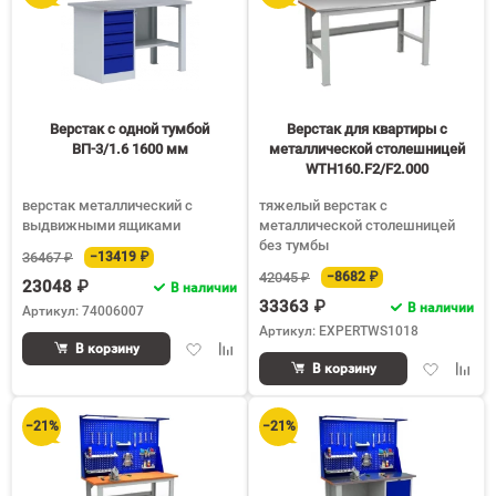
Верстак с одной тумбой
Верстак для квартиры с
ВП-3/1.6 1600 мм
металлической столешницей
WTH160.F2/F2.000
верстак металлический с
тяжелый верстак с
выдвижными ящиками
металлической столешницей
без тумбы
36467 ₽
−13419 ₽
42045 ₽
−8682 ₽
23048 ₽
В наличии
33363 ₽
В наличии
Артикул: 74006007
Артикул: EXPERTWS1018
Добавить
Добавить
В корзину
Добавить
Доба
в
к
В корзину
в
к
избранное
сравнению
избранное
срав
−21%
−21%