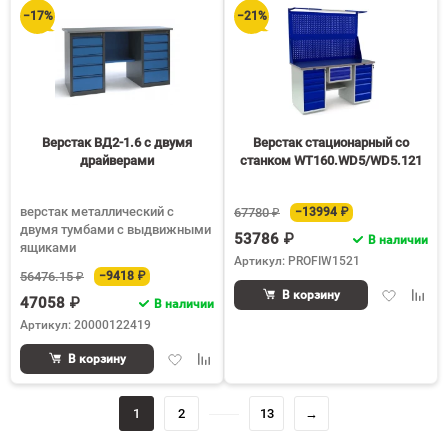
избранное
сравнению
избранное
срав
−17%
−21%
Верстак ВД2-1.6 с двумя
Верстак стационарный со
драйверами
станком WT160.WD5/WD5.121
верстак металлический с
67780 ₽
−13994 ₽
двумя тумбами с выдвижными
53786 ₽
В наличии
ящиками
Артикул: PROFIW1521
56476.15 ₽
−9418 ₽
Добавить
Доба
В корзину
47058 ₽
В наличии
в
к
Артикул: 20000122419
избранное
срав
Добавить
Добавить
В корзину
в
к
избранное
сравнению
1
2
13
→