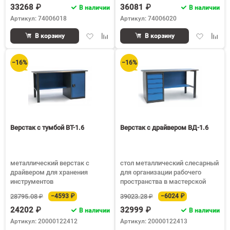
33268 ₽
36081 ₽
В наличии
В наличии
Артикул: 74006018
Артикул: 74006020
Добавить
Добавить
Добавить
Доба
В корзину
В корзину
в
к
в
к
избранное
сравнению
избранное
срав
−16%
−16%
Верстак с тумбой ВТ-1.6
Верстак с драйвером ВД-1.6
металлический верстак с
стол металлический слесарный
драйвером для хранения
для организации рабочего
инструментов
пространства в мастерской
28795.08 ₽
−4593 ₽
39023.28 ₽
−6024 ₽
24202 ₽
32999 ₽
В наличии
В наличии
Артикул: 20000122412
Артикул: 20000122413