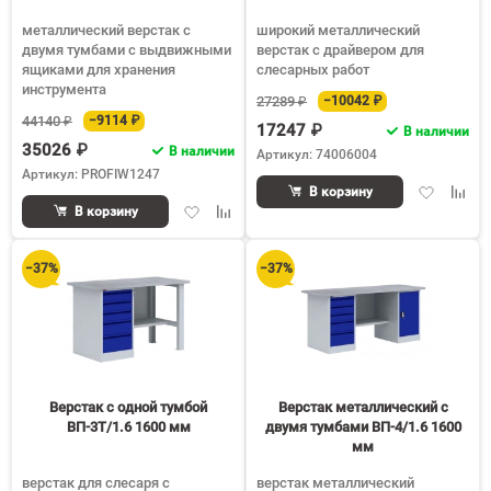
металлический верстак с
широкий металлический
двумя тумбами с выдвижными
верстак с драйвером для
ящиками для хранения
слесарных работ
инструмента
27289 ₽
−10042 ₽
44140 ₽
−9114 ₽
17247 ₽
В наличии
35026 ₽
В наличии
Артикул: 74006004
Артикул: PROFIW1247
Добавить
Доба
В корзину
Добавить
Добавить
в
к
В корзину
в
к
избранное
срав
избранное
сравнению
−37%
−37%
Верстак с одной тумбой
Верстак металлический с
ВП-3Т/1.6 1600 мм
двумя тумбами ВП-4/1.6 1600
мм
верстак для слесаря с
верстак металлический