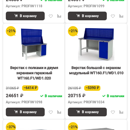
Артикул: PROFIW1118
Артикул: PROFIW1099
Добавить
Добавить
Добавить
Доба
В корзину
В корзину
в
к
в
к
избранное
сравнению
избранное
срав
−21%
−21%
Верстак с полками и двумя
Верстак большой с экраном
экранами гаражный
модульный WT160.F1/WD1.010
WT160.F1/WD1.020
31065 ₽
−6414 ₽
26105 ₽
−5390 ₽
24651 ₽
20715 ₽
В наличии
В наличии
Артикул: PROFIW1098
Артикул: PROFIW1034
Добавить
Добавить
Добавить
Доба
В корзину
В корзину
в
к
в
к
избранное
сравнению
избранное
срав
−37%
−21%