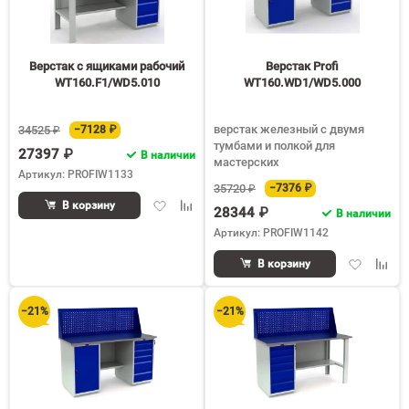
90
150
Верстак с ящиками рабочий
Верстак Profi
WT160.F1/WD5.010
WT160.WD1/WD5.000
верстак железный с двумя
34525 ₽
−7128 ₽
тумбами и полкой для
27397 ₽
В наличии
мастерских
Артикул: PROFIW1133
35720 ₽
−7376 ₽
Добавить
Добавить
В корзину
28344 ₽
В наличии
в
к
Артикул: PROFIW1142
избранное
сравнению
Добавить
Доба
В корзину
в
к
избранное
срав
−21%
−21%