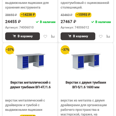
выдвижными ящиками для
однотумбовый с оцинкованной
хранения инструмента
столешницей.
38693 ₽
−14238 ₽
43460 ₽
−15993 ₽
24455 ₽
27467 ₽
В наличии
В наличии
Артикул: 74006010
Артикул: 74006012
Добавить
Добавить
Добавить
Доба
В корзину
В корзину
в
к
в
к
избранное
сравнению
избранное
срав
−37%
−37%
Верстак металлический с
Верстак с двумя тумбами
двумя тумбами ВП-4Т/1.6
ВП-5/1.6 1600 мм
верстак металлический с
верстак из металла с двумя
драйвером и тумбой с
драйверами для организации
выдвижными ящиками
рабочего пространства в
мастерской, гараже, на