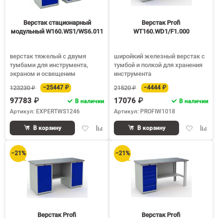
Верстак стационарный
Верстак Profi
модульный W160.WS1/WS6.011
WT160.WD1/F1.000
верстак тяжелый с двумя
широйкий железный верстак с
тумбами для инструмента,
тумбой и полкой для хранения
экраном и освещеним
инструмента
123230 ₽
−25447 ₽
21520 ₽
−4444 ₽
97783 ₽
17076 ₽
В наличии
В наличии
Артикул: EXPERTWS1246
Артикул: PROFIW1018
Добавить
Добавить
Добавить
Доба
В корзину
В корзину
в
к
в
к
избранное
сравнению
избранное
срав
−21%
−21%
Верстак Profi
Верстак Profi