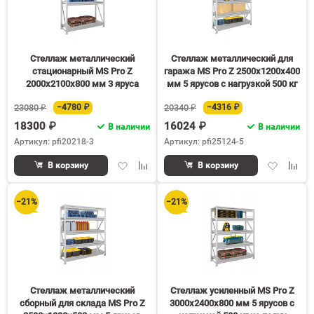
Стеллаж металлический
Стеллаж металлический для
стационарный MS Pro Z
гаража MS Pro Z 2500х1200х400
2000х2100х800 мм 3 яруса
мм 5 ярусов с нагрузкой 500 кг
на полку
23080 ₽
−4780 ₽
20340 ₽
−4316 ₽
18300 ₽
16024 ₽
В наличии
В наличии
Артикул: pfi20218-3
Артикул: pfi25124-5
Добавить
Добавить
Добавить
Доба
В корзину
В корзину
в
к
в
к
избранное
сравнению
избранное
срав
−21%
−21%
Стеллаж металлический
Стеллаж усиленный MS Pro Z
сборный для склада MS Pro Z
3000х2400х800 мм 5 ярусов с