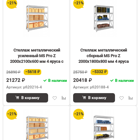
−21%
−21%
Стеллаж металлический
Стеллаж металлический
усиленный MS Pro Z
сборный MS Pro Z
2000х2100х600 мм 4 яруса с
2000х1800х800 мм 4 яруса
нагрузкой 500 кг на полку
26890 ₽
−5618 ₽
25750 ₽
−5332 ₽
21272 ₽
20418 ₽
В наличии
В наличии
Артикул: pfi20216-4
Артикул: pfi20188-4
Добавить
Добавить
Добавить
Доба
В корзину
В корзину
в
к
в
к
избранное
сравнению
избранное
срав
−21%
−21%