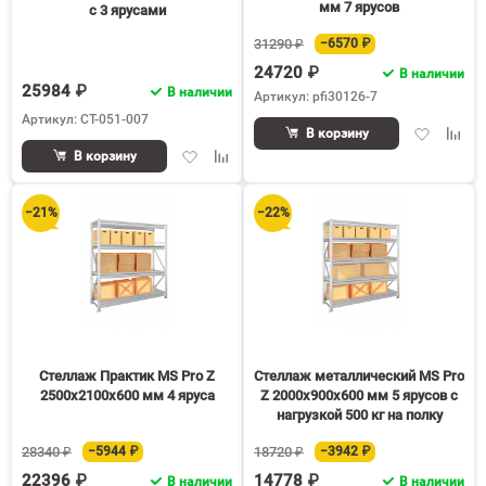
мм 7 ярусов
с 3 ярусами
31290 ₽
−6570 ₽
24720 ₽
В наличии
25984 ₽
В наличии
Артикул: pfi30126-7
Артикул: СТ-051-007
Добавить
Доба
В корзину
в
к
Добавить
Добавить
В корзину
избранное
срав
в
к
избранное
сравнению
−21%
−22%
Стеллаж Практик MS Pro Z
Стеллаж металлический MS Pro
2500х2100х600 мм 4 яруса
Z 2000х900х600 мм 5 ярусов с
нагрузкой 500 кг на полку
28340 ₽
−5944 ₽
18720 ₽
−3942 ₽
22396 ₽
14778 ₽
В наличии
В наличии