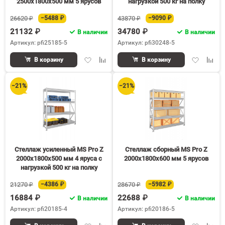
2500х1800х500 мм 5 ярусов
нагрузкой 500 кг на полку
26620 ₽
−5488 ₽
43870 ₽
−9090 ₽
21132 ₽
34780 ₽
В наличии
В наличии
Артикул: pfi25185-5
Артикул: pfi30248-5
Добавить
Добавить
Добавить
Доба
В корзину
В корзину
в
к
в
к
избранное
сравнению
избранное
срав
−21%
−21%
Стеллаж усиленный MS Pro Z
Стеллаж сборный MS Pro Z
2000х1800х500 мм 4 яруса с
2000х1800х600 мм 5 ярусов
нагрузкой 500 кг на полку
21270 ₽
−4386 ₽
28670 ₽
−5982 ₽
16884 ₽
22688 ₽
В наличии
В наличии
Артикул: pfi20185-4
Артикул: pfi20186-5