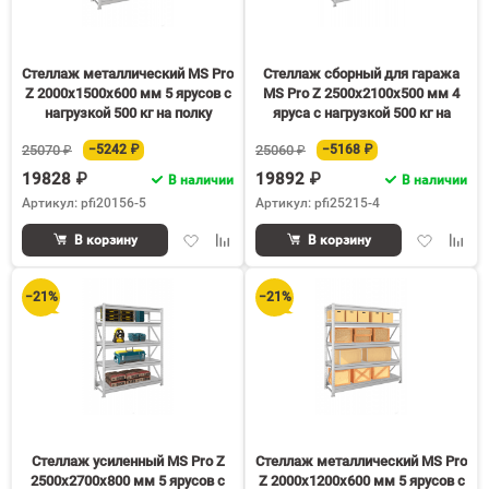
Стеллаж металлический MS Pro
Стеллаж сборный для гаража
Z 2000х1500х600 мм 5 ярусов с
MS Pro Z 2500х2100х500 мм 4
нагрузкой 500 кг на полку
яруса с нагрузкой 500 кг на
полку
25070 ₽
−5242 ₽
25060 ₽
−5168 ₽
19828 ₽
19892 ₽
В наличии
В наличии
Артикул: pfi20156-5
Артикул: pfi25215-4
Добавить
Добавить
Добавить
Доба
В корзину
В корзину
в
к
в
к
избранное
сравнению
избранное
срав
−21%
−21%
Стеллаж усиленный MS Pro Z
Стеллаж металлический MS Pro
2500х2700х800 мм 5 ярусов с
Z 2000х1200х600 мм 5 ярусов с