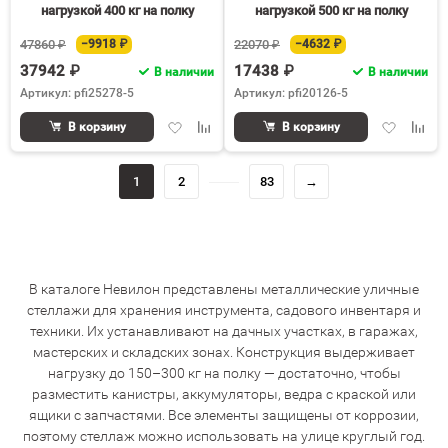
нагрузкой 400 кг на полку
нагрузкой 500 кг на полку
47860 ₽
−9918 ₽
22070 ₽
−4632 ₽
37942 ₽
17438 ₽
В наличии
В наличии
Артикул: pfi25278-5
Артикул: pfi20126-5
Добавить
Добавить
Добавить
Доба
В корзину
В корзину
в
к
в
к
избранное
сравнению
избранное
срав
1
2
83
→
В каталоге Невилон представлены металлические уличные
стеллажи для хранения инструмента, садового инвентаря и
техники. Их устанавливают на дачных участках, в гаражах,
мастерских и складских зонах. Конструкция выдерживает
нагрузку до 150–300 кг на полку — достаточно, чтобы
разместить канистры, аккумуляторы, ведра с краской или
ящики с запчастями. Все элементы защищены от коррозии,
поэтому стеллаж можно использовать на улице круглый год.