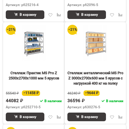
Артикул: pfi25216-4
Артикул: pfi2096-5
Добавить
Добавить
Добавить
Доба
В корзину
В корзину
в
к
в
к
избранное
сравнению
избранное
срав
−21%
−21%
Стеллаж Практик MS Pro Z
Стеллаж металлический MS Pro
2500х2700х1000 мм 5 ярусов
Z 3000х2700х600 мм 5 ярусов с
нагрузкой 400 кг на полку
55540 ₽
−11458 ₽
46240 ₽
−9644 ₽
44082 ₽
36596 ₽
В наличии
В наличии
Артикул: pfi252710-5
Артикул: pfi30276-5
Добавить
Добавить
Добавить
Доба
В корзину
В корзину
в
к
в
к
избранное
сравнению
избранное
срав