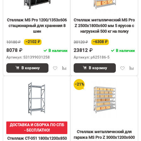
Стеллаж MS Pro 1200/1353x606
Стеллаж металлический MS Pro
стационарный для хранения 8
Z 2500х1800х600 мм 5 ярусов с
шин
нагрузкой 500 кг на полку
10180 ₽
−2102 ₽
30120 ₽
−6308 ₽
8078 ₽
23812 ₽
В наличии
В наличии
Артикул: S31399031258
Артикул: pfi25186-5
Добавить
Добавить
Добавить
Доба
В корзину
В корзину
в
к
в
к
избранное
сравнению
избранное
срав
−21%
ДОСТАВКА И СБОРКА ПО СПБ
- БЕСПЛАТНО!
Стеллаж металлический для
гаража MS Pro Z 3000х1200х600
Стеллаж СТ-051 1800х1200х850