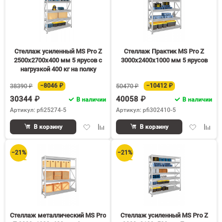
60
90
150
Стеллаж усиленный MS Pro Z
Стеллаж Практик MS Pro Z
2500х2700х400 мм 5 ярусов с
3000х2400х1000 мм 5 ярусов
нагрузкой 400 кг на полку
38390 ₽
−8046 ₽
50470 ₽
−10412 ₽
30344 ₽
40058 ₽
В наличии
В наличии
Артикул: pfi25274-5
Артикул: pfi302410-5
Добавить
Добавить
Добавить
Доба
В корзину
В корзину
в
к
в
к
избранное
сравнению
избранное
срав
−21%
−21%
Стеллаж металлический MS Pro
Стеллаж усиленный MS Pro Z