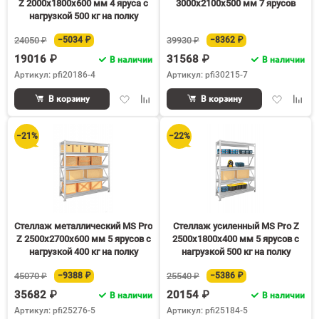
Z 2000х1800х600 мм 4 яруса с
3000х2100х500 мм 7 ярусов
нагрузкой 500 кг на полку
24050 ₽
−5034 ₽
39930 ₽
−8362 ₽
19016 ₽
31568 ₽
В наличии
В наличии
Артикул: pfi20186-4
Артикул: pfi30215-7
Добавить
Добавить
Добавить
Доба
В корзину
В корзину
в
к
в
к
избранное
сравнению
избранное
срав
−21%
−22%
Стеллаж металлический MS Pro
Стеллаж усиленный MS Pro Z
Z 2500х2700х600 мм 5 ярусов с
2500х1800х400 мм 5 ярусов с
нагрузкой 400 кг на полку
нагрузкой 500 кг на полку
45070 ₽
−9388 ₽
25540 ₽
−5386 ₽
35682 ₽
20154 ₽
В наличии
В наличии
Артикул: pfi25276-5
Артикул: pfi25184-5