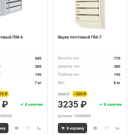
товый ПМ-6
Ящик почтовый ПМ-7
685
770
:
Высота, мм:
385
385
:
Ширина, мм:
195
195
:
Глубина, мм:
7 кг
8 кг
Вес::
72 ₽
−420 ₽
3655 ₽
 ₽
3235 ₽
В наличии
В наличии
4008008
Артикул: 74008009
Быстрый
Добавить
Добавить
Быстрый
Добавить
Добавить
ину
В корзину
просмотр
в
к
просмотр
в
к