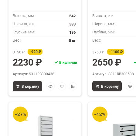
542
Высота, мм:
Высота, мм:
383
Ширина, мм:
Ширина, мм:
186
Глубина, мм:
Глубина, мм:
5 кг
Вес::
Вес::
−920 ₽
−1100 ₽
3150 ₽
3750 ₽
2230 ₽
2650 ₽
В наличии
Артикул: S311RB300438
Артикул: S311RB300538
Быстрый
Добавить
Добавить
Быс
В корзину
В корзину
просмотр
в
к
прос
избранное
сравнению
−27%
−12%