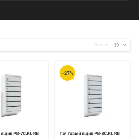
30
Кол-во:
30
−27%
60
90
150
 ящик PB-7C.KL RB
Почтовый ящик PB-8C.KL RB