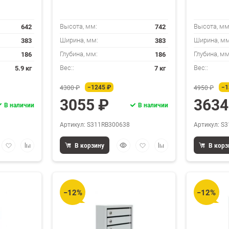
642
742
Высота, мм:
Высота, мм
383
383
Ширина, мм:
Ширина, мм
186
186
Глубина, мм:
Глубина, мм
5.9 кг
7 кг
Вес::
Вес::
−1245 ₽
−1
4300 ₽
4950 ₽
3055 ₽
3634
В наличии
В наличии
Артикул: S311RB300638
Артикул: S
трый
Добавить
Добавить
Быстрый
Добавить
Добавить
В корзину
В корз
мотр
в
к
просмотр
в
к
избранное
сравнению
избранное
сравнению
−12%
−12%