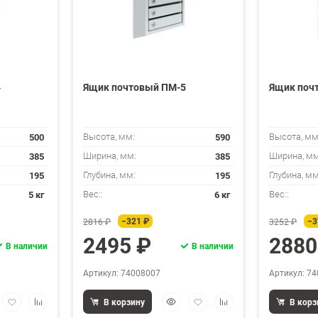
4
Ящик почтовый ПМ-5
Ящик поч
500
590
Высота, мм:
Высота, мм
385
385
Ширина, мм:
Ширина, мм
195
195
Глубина, мм:
Глубина, мм
5 кг
6 кг
Вес::
Вес::
−321 ₽
−3
2816 ₽
3252 ₽
2495 ₽
2880
В наличии
В наличии
Артикул: 74008007
Артикул: 7
трый
Добавить
Добавить
Быстрый
Добавить
Добавить
В корзину
В корз
мотр
в
к
просмотр
в
к