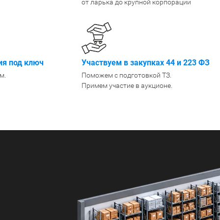
от ларька до крупной корпорации
Крепеж
1500 мм
900 мм
Подпятники
1600 мм
1000 мм
Разделители для полок
1800 мм
1200 мм
Показать еще
Показать еще
Показать
▼
▼
я под ключ
Участвуем в закупках 44 и 223 ФЗ
ПО КОЛ-ВУ ПОЛОК
ПО МАТЕРИАЛУ /
ПО ГРУ
м.
Поможем с подготовкой ТЗ.
1
ПОКРЫТИЮ
Легкие (д
Примем участие в аукционе.
Порошковое покрытие
2
Среднегр
Оцинкованные
кг)
3
Металл + дерево
Грузовые
4
Антикоррозийное
Тяжелые 
5
6
Показать еще
▼
ПО РАЗМЕРУ
ШИН/КОЛЕС
ДЛЯ БУТ
Узкие
Для 8 шин
Для 5л б
Широкие
Для 12 колёс
Для 19л 
Маленькие