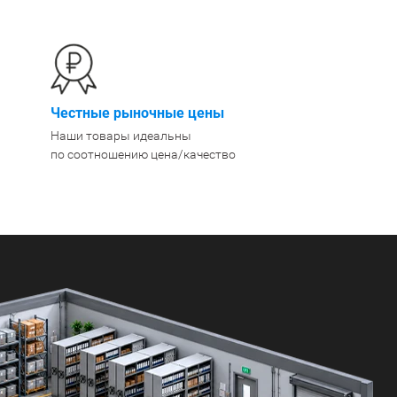
400 мм
450 мм
500 мм
 еще
Показать еще
▼
▼
Честные рыночные цены
ЗОПОДЪЕМНОСТИ
ПО ЦВЕТУ
Наши товары идеальны
о 750 кг)
Чёрные
по соотношению цена/качество
узовые (до 2500
Серые
Лофт
 (до 5000 кг)
(до 10000 кг)
ЫЛЕЙ (ВОДЫ)
КОНСОЛЬНЫЕ
утылей
Консольные
односторонние
бутылей
Консольные
двухсторонние