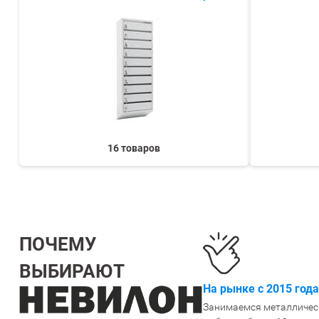
СЕЙФЫ
Ремонтная и сервисна
ПРОМЫШЛЕННАЯ МЕБЕЛЬ
Производство электро
Пищевое производств
ВЕРСТАКИ
Фармацевтическое пр
ПЛАТФОРМЕННЫЕ ТЕЛЕЖКИ
16 товаров
МЕДИЦИНСКАЯ МЕБЕЛЬ
ОФИСНАЯ МЕБЕЛЬ
ПОЧЕМУ
ВЫБИРАЮТ
ОФИСНЫЕ КРЕСЛА
На рынке с 2015 года
Занимаемся металличес
ПОЧТОВЫЕ ЯЩИКИ