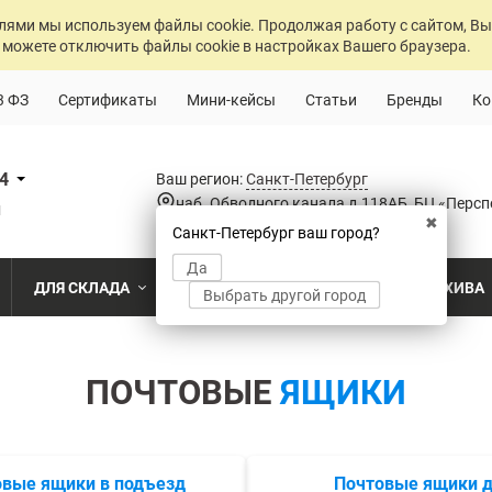
лями мы используем файлы cookie. Продолжая работу с сайтом, Вы
 можете отключить файлы cookie в настройках Вашего браузера.
3 ФЗ
Сертификаты
Мини-кейсы
Статьи
Бренды
Ко
84
Ваш регион:
Санкт-Петербург
наб. Обводного канала д.118АБ, БЦ «Персп
u
✖
Санкт-Петербург ваш город?
Да
ДЛЯ СКЛАДА
ДЛЯ РАЗДЕВАЛОК
ДЛЯ АРХИВА
Выбрать другой город
о
Промышленный склад
Раздевалка на производственном пр
Архив пост
ПО МОДЕЛИ
ПО ТИПУ
ПО НАЗ
ПОЧТОВЫЕ
ЯЩИКИ
MS Standart
Полочные
Для скла
Склад временного хранения
Раздевалка на пищевом производств
Архивохра
MS Strong
Архивные
Для прои
во
Склад транспортной компании
Раздевалка в медицинском учрежде
Архив прое
MS Hard
Паллетные
Для стро
магазин
MS U
Фронтальные
овые ящики в подъезд
Почтовые ящики 
Холодильный склад
Раздевалка на складе
Архив мед