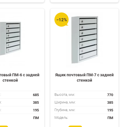
избранное
сравнению
избранное
сравнени
−12%
товый ПМ-6 с задней
Ящик почтовый ПМ-7 с задней
стенкой
стенкой
685
770
:
Высота, мм:
385
385
:
Ширина, мм:
195
195
:
Глубина, мм:
ПМ
ПМ
Модель: