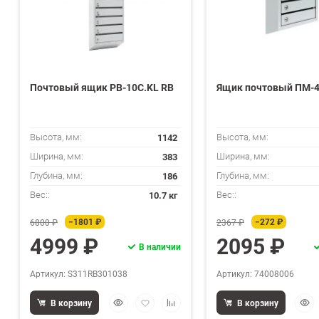
Почтовый ящик PB-10C.KL RB
Ящик почтовый ПМ-
1142
Высота, мм:
Высота, мм:
383
Ширина, мм:
Ширина, мм:
186
Глубина, мм:
Глубина, мм:
10.7 кг
Вес::
Вес::
−1801 ₽
−272 ₽
6800 ₽
2367 ₽
4999 ₽
2095 ₽
В наличии
Артикул: S311RB301038
Артикул: 74008006
Быстрый
Добавить
Добавить
Быс
В корзину
В корзину
просмотр
в
к
прос