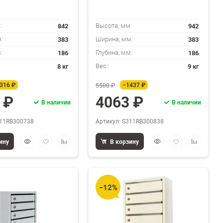
842
942
:
Высота, мм:
383
383
:
Ширина, мм:
186
186
:
Глубина, мм:
8 кг
9 кг
Вес::
316 ₽
−1437 ₽
5500 ₽
 ₽
4063 ₽
В наличии
В наличии
311RB300738
Артикул: S311RB300838
Быстрый
Добавить
Добавить
Быстрый
Добавить
Добавить
ину
В корзину
просмотр
в
к
просмотр
в
к
избранное
сравнению
избранное
сравнени
−12%