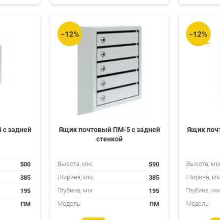
избранное
сравнению
избранное
сравнению
−12%
−12%
 с задней
Ящик почтовый ПМ-5 с задней
Ящик поч
стенкой
500
590
Высота, мм:
Высота, мм
385
385
Ширина, мм:
Ширина, мм
195
195
Глубина, мм:
Глубина, мм
ПМ
ПМ
Модель:
Модель: