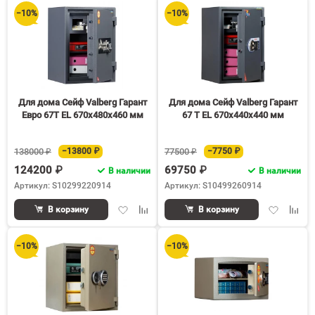
избранное
сравнению
избранное
срав
−10%
−10%
Для дома Сейф Valberg Гарант
Для дома Сейф Valberg Гарант
Евро 67T EL 670x480x460 мм
67 T EL 670x440x440 мм
138000 ₽
−13800 ₽
77500 ₽
−7750 ₽
124200 ₽
69750 ₽
В наличии
В наличии
Артикул: S10299220914
Артикул: S10499260914
Добавить
Добавить
Добавить
Доба
В корзину
В корзину
в
к
в
к
избранное
сравнению
избранное
срав
−10%
−10%