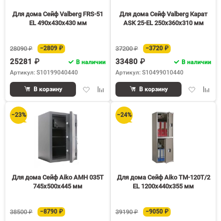
Для дома Сейф Valberg FRS-51
Для дома Сейф Valberg Карат
EL 490x430x430 мм
ASK 25-EL 250x360x310 мм
28090 ₽
−2809 ₽
37200 ₽
−3720 ₽
25281 ₽
33480 ₽
В наличии
В наличии
Артикул: S10199040440
Артикул: S10499010440
Добавить
Добавить
Добавить
Доба
В корзину
В корзину
в
к
в
к
избранное
сравнению
избранное
срав
−23%
−24%
Для дома Сейф Aiko AMH 035T
Для дома Сейф Aiko TM-120T/2
745x500x445 мм
EL 1200x440x355 мм
38500 ₽
−8790 ₽
39190 ₽
−9050 ₽