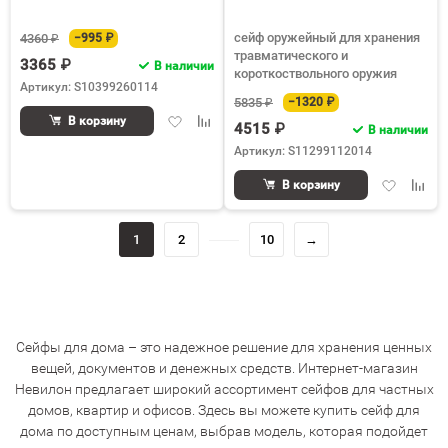
сейф оружейный для хранения
4360 ₽
−995 ₽
травматического и
3365 ₽
В наличии
короткоствольного оружия
Артикул: S10399260114
5835 ₽
−1320 ₽
Добавить
Добавить
В корзину
4515 ₽
В наличии
в
к
Артикул: S11299112014
избранное
сравнению
Добавить
Доба
В корзину
в
к
избранное
срав
1
2
10
→
Сейфы для дома – это надежное решение для хранения ценных
вещей, документов и денежных средств. Интернет-магазин
Невилон предлагает широкий ассортимент сейфов для частных
домов, квартир и офисов. Здесь вы можете купить сейф для
дома по доступным ценам, выбрав модель, которая подойдет