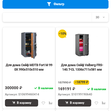
Фильтр
30
30
−10%
60
90
150
Для дома Сейф MDTB Fort M 99
Для дома Сейф Valberg FRS-
EK 990x510x510 мм
140.T-CL 1336x711x581 мм
187990 ₽
−18799 ₽
300000 ₽
В наличии
169191 ₽
В наличии
Артикул: S10699460414
Артикул: S10199190640
Добавить
Добавить
Добавить
Доба
В корзину
В корзину
в
к
в
к