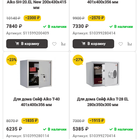
Aiko SH-20.EL New 200x430x415
401x400x356 мм
мм
10140 ₽
−2300 ₽
9900 ₽
−2570 ₽
7840 ₽
7330 ₽
В наличии
В наличии
Артикул: S11599200409
Артикул: S10399280414
Добавить
Добавить
Добавить
Доба
В корзину
В корзину
в
к
в
к
избранное
сравнению
избранное
срав
−23%
−27%
Для дома Сейф Aiko T-40
Для дома Сейф Aiko T-28 EL
401x400x356 мм
280x350x300 мм
8070 ₽
−1835 ₽
7300 ₽
−1915 ₽
6235 ₽
5385 ₽
В наличии
В наличии
Артикул: S10399280114
Артикул: S10399270414