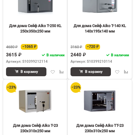
Для дома Сейф Aiko T-250 KL
Для дома Сейф Aiko T-140 KL
250x350x250 мм
140x195x140 мм
4680 ₽
−1065 ₽
3160 ₽
−720 ₽
3615 ₽
2440 ₽
В наличии
В наличии
Артикул: S10399212114
Артикул: S10399210114
Добавить
Добавить
Добавить
Доба
В корзину
В корзину
в
к
в
к
избранное
сравнению
избранное
срав
−23%
−23%
Для дома Сейф Aiko T-23
Для дома Сейф Aiko TT-23
230x310x250 мм
230x310x250 мм