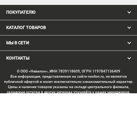
ПОКУПАТЕЛЮ
КАТАЛОГ ТОВАРОВ
МЫ В СЕТИ
КОНТАКТЫ
© ООО «Невилон», ИНН 7839118609, ОГРН 1197847136409
Вся информация, представленная на сайте nevilon.ru, не является
публичной офертой и носит исключительно ознакомительный характер.
Цены и наличие товаров указаны на складе центрального филиала,
складские остатки в других регионах уточняйте у наших менеджеров.
Изображение товаров может отличаться от продукции «вживую».
Производитель имеет право без предварительного согласования
вносить изменения в конструкцию изделий, не ухудшающие их
потребительских качеств, с целью улучшения технических
характеристик. Копирование данных с сайта без письменного
согласования запрещено. Любое использование материалов сайта,
включая тексты, изображения, элементы дизайна, структуру страниц,
подбор и расположение материалов, допускается только с письменного