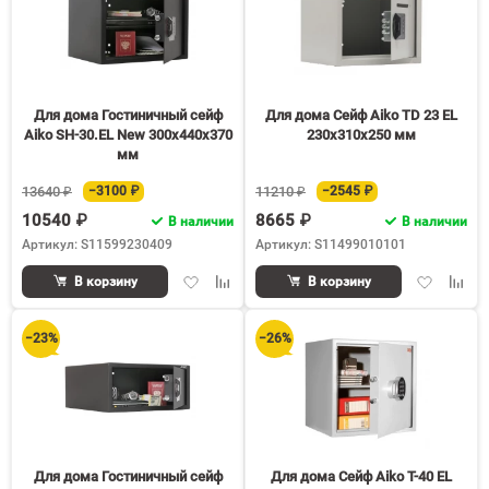
Для дома Гостиничный сейф
Для дома Сейф Aiko TD 23 EL
Aiko SH-30.EL New 300x440x370
230x310x250 мм
мм
13640 ₽
−3100 ₽
11210 ₽
−2545 ₽
10540 ₽
8665 ₽
В наличии
В наличии
Артикул: S11599230409
Артикул: S11499010101
Добавить
Добавить
Добавить
Доба
В корзину
В корзину
в
к
в
к
избранное
сравнению
избранное
срав
−23%
−26%
Для дома Гостиничный сейф
Для дома Сейф Aiko T-40 EL