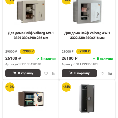
Для дома Сейф Valberg AW-1
Для дома Сейф Valberg AW-1
3329 330x390x286 мм
3322 330x390x216 мм
29000 ₽
−2900 ₽
29000 ₽
−2900 ₽
26100 ₽
26100 ₽
В наличии
В наличии
Артикул: S11199420101
Артикул: S11199350101
Добавить
Добавить
Добавить
Доба
В корзину
В корзину
в
к
в
к
избранное
сравнению
избранное
срав
−10%
−24%