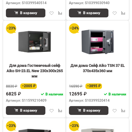
Артикул: S10399540514
Артикул: S10399030940
Добавить
Добавить
Добавить
Доба
В корзину
В корзину
в
к
в
к
избранное
сравнению
избранное
срав
−23%
−24%
Для дома Гостиничный сейф
Для дома Сейф Aiko TSN 37 EL
Aiko SH-23.EL New 230x300x265
370x435x360 мм
мм
8830 ₽
−2005 ₽
16590 ₽
−3895 ₽
6825 ₽
12695 ₽
В наличии
В наличии
Артикул: S11599210409
Артикул: S10399520414
Добавить
Добавить
Добавить
Доба
В корзину
В корзину
в
к
в
к
избранное
сравнению
избранное
срав
−23%
−23%