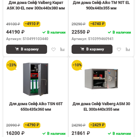
Для дома Сейф Valberg Карат
Для дома Сейф Aiko TM 90T EL
ASK 30-EL new 300x440x380 мм
900x440x355 мм
49100 ₽
−4910 ₽
29290 ₽
−6740 ₽
44190 ₽
22550 ₽
В наличии
В наличии
Артикул: S10499103440
Артикул: S10399460941
Добавить
Добавить
Добавить
Доба
В корзину
В корзину
в
к
в
к
избранное
сравнению
избранное
срав
−23%
−10%
Для дома Сейф Aiko TSN 65T
Для дома Сейф Valberg ASM 30
650x435x360 мм
EL 300x440x355 мм
20990 ₽
−4790 ₽
24290 ₽
−2429 ₽
16200 ₽
21861 ₽
В наличии
В наличии