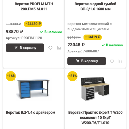
Верстак PROFI M MTH
Верстак с одной тумбой
200.PM5.M.011
ВП-3/1.6 1600 мм
верстак металлический с
118300 ₽
−24430 ₽
выдвижными ящиками
93870 ₽
В наличии
36467 ₽
−13419 ₽
Артикул: PROFIM1120
23048 ₽
В наличии
Добавить
Добавить
В корзину
Артикул: 74006007
в
к
избранное
сравнению
Добавить
Доба
В корзину
в
к
избранное
срав
−16%
−21%
Верстак ВД-1.4 с драйвером
Верстак Практик Expert T W200
комплект 10 ExpT
W200.T6/T1.010