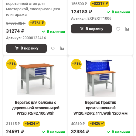
верстачный стол для
156500 ₽
−32317 ₽
мастерской, слесарного цеха
124183 ₽
В наличии
или гаража
Артикул: EXPERTT1006
37035.32 ₽
−5761 ₽
Добавить
Доба
В корзину
31274 ₽
В наличии
в
к
Артикул: 20000122414
избранное
срав
Добавить
Добавить
В корзину
в
к
избранное
сравнению
−21%
−21%
Верстак для балкона с
Верстак Практик
деревянной столешницей
промышленный
W120.F2/F2.100.WSh
W120.F2/F2.111.WSh 1200 мм
31115 ₽
−6424 ₽
40810 ₽
−8426 ₽
24691 ₽
32384 ₽
В наличии
В наличии