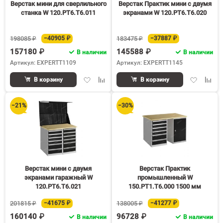
Верстак мини для сверлильного
Верстак Практик мини с двумя
станка W 120.PТ6.Т6.011
экранами W 120.PТ6.Т6.020
198085 ₽
−40905 ₽
183475 ₽
−37887 ₽
157180 ₽
145588 ₽
В наличии
В наличии
Артикул: EXPERTT1109
Артикул: EXPERTT1145
Добавить
Добавить
Добавить
Доба
В корзину
В корзину
в
к
в
к
избранное
сравнению
избранное
срав
−21%
−30%
Верстак мини с двумя
Верстак Практик
экранами гаражный W
промышленный W
120.PТ6.Т6.021
150.PТ1.Т6.000 1500 мм
201815 ₽
−41675 ₽
138005 ₽
−41277 ₽
160140 ₽
96728 ₽
В наличии
В наличии