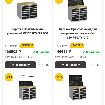
Верстак Практик мини
Верстак Практик мини для
усиленный W 120.PТ6.Т6.000
сверлильного станка W
120.PТ6.Т6.010
171395 ₽
−35393 ₽
177685 ₽
−36692 ₽
136002 ₽
140993 ₽
В наличии
В наличии
Артикул: EXPERTT1037
Артикул: EXPERTT1073
Добавить
Добавить
Добавить
Доба
В корзину
В корзину
в
к
в
к
избранное
сравнению
избранное
срав
−21%
−21%