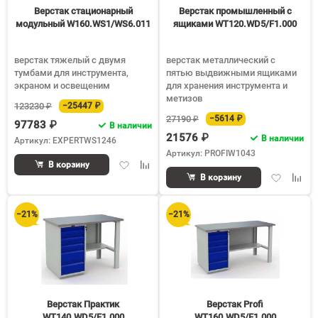
Верстак стационарный
Верстак промышленный с
модульный W160.WS1/WS6.011
ящиками WT120.WD5/F1.000
верстак тяжелый с двумя
верстак металлический с
тумбами для инструмента,
пятью выдвижными ящиками
экраном и освещеним
для хранения инструмента и
метизов
123230 ₽
−25447 ₽
27190 ₽
−5614 ₽
97783 ₽
В наличии
21576 ₽
В наличии
Артикул: EXPERTWS1246
Артикул: PROFIW1043
Добавить
Добавить
В корзину
Добавить
Доба
в
к
В корзину
в
к
избранное
сравнению
избранное
срав
−21%
−21%
Верстак Практик
Верстак Profi
WT140.WD5/F1.000
WT160.WD5/F1.000