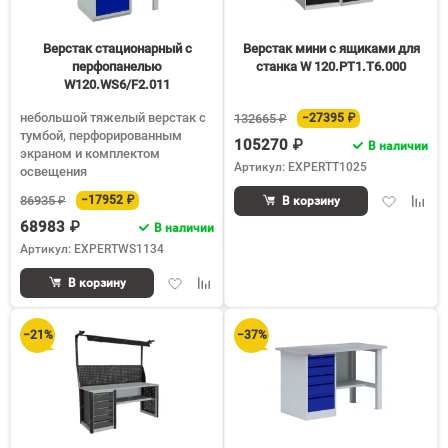
150
Верстак стационарный с
Верстак мини с ящиками для
перфопанелью
станка W 120.PТ1.Т6.000
W120.WS6/F2.011
небольшой тяжелый верстак с
132665 ₽
−27395 ₽
тумбой, перфорированным
105270 ₽
В наличии
экраном и комплектом
Артикул: EXPERTT1025
освещения
Добавить
Доба
86935 ₽
−17952 ₽
В корзину
в
к
68983 ₽
В наличии
избранное
срав
Артикул: EXPERTWS1134
Добавить
Добавить
В корзину
в
к
избранное
сравнению
−21%
−37%