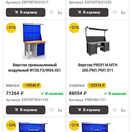
Артикул: EXPERTWS1017
Артикул: EXPERTWS1035
Добавить
Добавить
Добавить
Доба
В корзину
В корзину
в
к
в
к
избранное
сравнению
избранное
срав
−21%
−21%
Верстак промышленный
Верстак PROFI M MTH
модульный W120.F2/WS6.021
200.PM1.PM1.011
89810 ₽
−18546 ₽
110970 ₽
−22916 ₽
71264 ₽
88054 ₽
В наличии
В наличии
Артикул: EXPERTWS1192
Артикул: PROFIM1121
Добавить
Добавить
Добавить
Доба
В корзину
В корзину
в
к
в
к
избранное
сравнению
избранное
срав
−23%
−21%