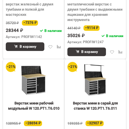
верстак железный с двумя
металлический верстак с
тумбами и полкой для
двумя тумбами с выдвижными
мастерских
ящиками для хранения
инструмента
35720 ₽
−7376 ₽
44140 ₽
−9114 ₽
28344 ₽
В наличии
35026 ₽
В наличии
Артикул: PROFIW1142
Артикул: PROFIW1247
Добавить
Добавить
В корзину
Добавить
Доба
в
к
В корзину
в
к
избранное
сравнению
избранное
срав
−21%
−21%
Верстак мини рабочий
Верстак мини в сарай для
модульный W 120.PТ1.Т6.010
станка W 120.PТ1.Т6.011
138955 ₽
−28694 ₽
159355 ₽
−32907 ₽