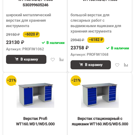
S30399605246
широкий металлический
большой верстак для
верстак для хранения
слесарных работ с
инструмента
выдвижными ящиками для
хранения инструмента
29150 ₽
−6020 ₽
29940 ₽
−6182 ₽
23130 ₽
В наличии
23758 ₽
В наличии
Артикул: PROFIW1062
Артикул: PROFIW1068
Добавить
Добавить
В корзину
Добавить
Доба
в
к
В корзину
в
к
избранное
сравнению
избранное
срав
−21%
−21%
Верстак Profi
Верстак стационарный с
WT160.WD1/WD5.000
ящиками WT160.WD5/WD5.000