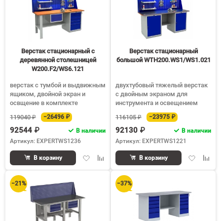
Верстак стационарный с
Верстак стационарный
деревянной столешницей
большой WTH200.WS1/WS1.021
W200.F2/WS6.121
верстак с тумбой и выдвижным
двухтубовый тяжелый верстак
ящиком, двойной экран и
с двойным экраном для
освщение в комплекте
инструмента и освещением
119040 ₽
−26496 ₽
116105 ₽
−23975 ₽
92544 ₽
92130 ₽
В наличии
В наличии
Артикул: EXPERTWS1236
Артикул: EXPERTWS1221
Добавить
Добавить
Добавить
Доба
В корзину
В корзину
в
к
в
к
избранное
сравнению
избранное
срав
−21%
−37%