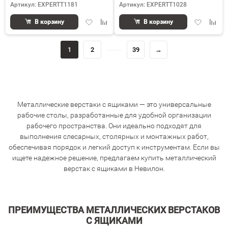
Артикул: EXPERTT1181
Артикул: EXPERTT1028
Добавить
Добавить
Добавить
Доба
В корзину
В корзину
в
к
в
к
избранное
сравнению
избранное
срав
1
2
39
→
Металлические верстаки с ящиками — это универсальные
рабочие столы, разработанные для удобной организации
рабочего пространства. Они идеально подходят для
выполнения слесарных, столярных и монтажных работ,
обеспечивая порядок и легкий доступ к инструментам. Если вы
ищете надежное решение, предлагаем купить металлический
верстак с ящиками в Невилон.
ПРЕИМУЩЕСТВА МЕТАЛЛИЧЕСКИХ ВЕРСТАКОВ
С ЯЩИКАМИ