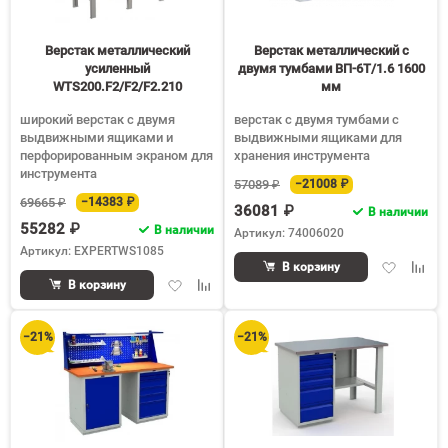
Верстак металлический
Верстак металлический с
усиленный
двумя тумбами ВП-6Т/1.6 1600
WTS200.F2/F2/F2.210
мм
широкий верстак с двумя
верстак с двумя тумбами с
выдвижными ящиками и
выдвижными ящиками для
перфорированным экраном для
хранения инструмента
инструмента
57089 ₽
−21008 ₽
69665 ₽
−14383 ₽
36081 ₽
В наличии
55282 ₽
В наличии
Артикул: 74006020
Артикул: EXPERTWS1085
Добавить
Доба
В корзину
Добавить
Добавить
в
к
В корзину
в
к
избранное
срав
избранное
сравнению
−21%
−21%