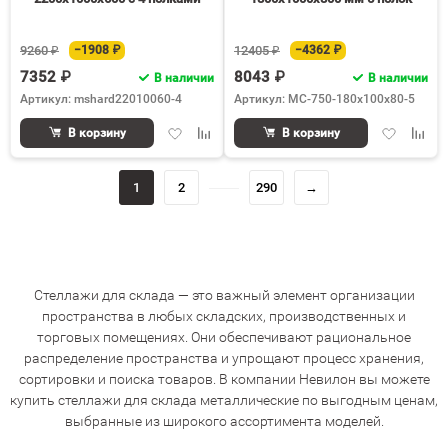
9260 ₽
−1908 ₽
12405 ₽
−4362 ₽
7352 ₽
8043 ₽
В наличии
В наличии
Артикул: mshard22010060-4
Артикул: МС-750-180х100х80-5
Добавить
Добавить
Добавить
Доба
В корзину
В корзину
в
к
в
к
избранное
сравнению
избранное
срав
1
2
290
→
Стеллажи для склада — это важный элемент организации
пространства в любых складских, производственных и
торговых помещениях. Они обеспечивают рациональное
распределение пространства и упрощают процесс хранения,
сортировки и поиска товаров. В компании Невилон вы можете
купить стеллажи для склада металлические по выгодным ценам,
выбранные из широкого ассортимента моделей.