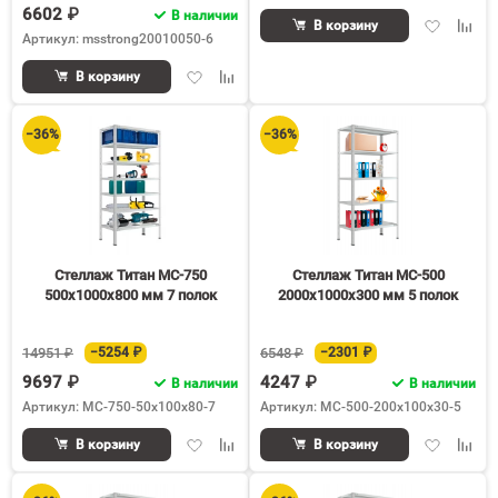
6602 ₽
В наличии
Добавить
Доба
В корзину
Артикул: msstrong20010050-6
в
к
избранное
срав
Добавить
Добавить
В корзину
в
к
избранное
сравнению
−36%
−36%
Стеллаж Титан МС-750
Стеллаж Титан МС-500
500х1000х800 мм 7 полок
2000х1000х300 мм 5 полок
14951 ₽
−5254 ₽
6548 ₽
−2301 ₽
9697 ₽
4247 ₽
В наличии
В наличии
Артикул: МС-750-50х100х80-7
Артикул: МС-500-200х100х30-5
Добавить
Добавить
Добавить
Доба
В корзину
В корзину
в
к
в
к
избранное
сравнению
избранное
срав