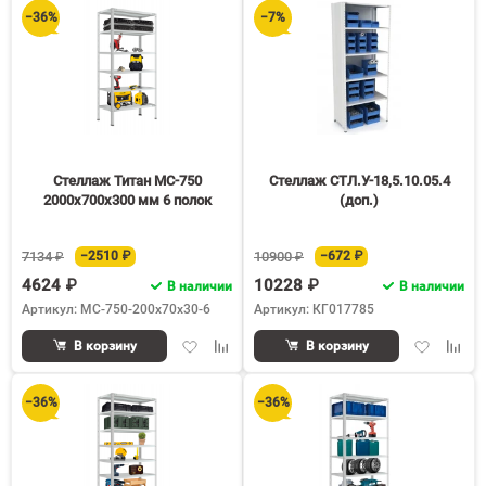
избранное
сравнению
избранное
срав
−36%
−7%
Стеллаж Титан МС-750
Стеллаж СТЛ.У-18,5.10.05.4
2000х700х300 мм 6 полок
(доп.)
7134 ₽
−2510 ₽
10900 ₽
−672 ₽
4624 ₽
10228 ₽
В наличии
В наличии
Артикул: МС-750-200х70х30-6
Артикул: КГ017785
Добавить
Добавить
Добавить
Доба
В корзину
В корзину
в
к
в
к
избранное
сравнению
избранное
срав
−36%
−36%