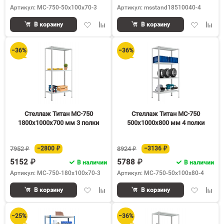
Артикул: МС-750-50х100х70-3
Артикул: msstand18510040-4
Добавить
Добавить
Добавить
Доба
В корзину
В корзину
в
к
в
к
избранное
сравнению
избранное
срав
−36%
−36%
Стеллаж Титан МС-750
Стеллаж Титан МС-750
1800х1000х700 мм 3 полки
500х1000х800 мм 4 полки
7952 ₽
−2800 ₽
8924 ₽
−3136 ₽
5152 ₽
5788 ₽
В наличии
В наличии
Артикул: МС-750-180х100х70-3
Артикул: МС-750-50х100х80-4
Добавить
Добавить
Добавить
Доба
В корзину
В корзину
в
к
в
к
избранное
сравнению
избранное
срав
−25%
−36%