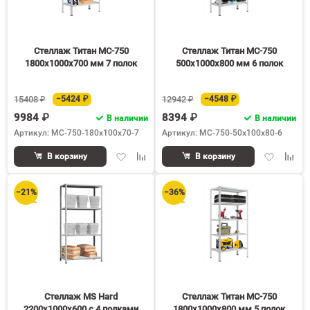
Стеллаж Титан МС-750
Стеллаж Титан МС-750
1800х1000х700 мм 7 полок
500х1000х800 мм 6 полок
15408 ₽
−5424 ₽
12942 ₽
−4548 ₽
9984 ₽
8394 ₽
В наличии
В наличии
Артикул: МС-750-180х100х70-7
Артикул: МС-750-50х100х80-6
Добавить
Добавить
Добавить
Доба
В корзину
В корзину
в
к
в
к
избранное
сравнению
избранное
срав
−21%
−36%
Стеллаж MS Hard
Стеллаж Титан МС-750
2200х1000х600 c 4 полками
1800х1000х800 мм 5 полок