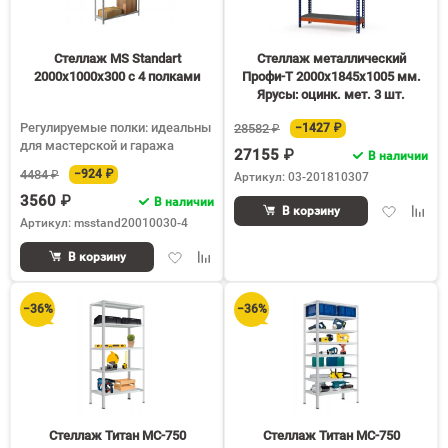
150
Стеллаж MS Standart
Стеллаж металлический
2000х1000х300 c 4 полками
Профи-Т 2000x1845x1005 мм.
Ярусы: оцинк. мет. 3 шт.
(Т-160/L M/3)
Регулируемые полки: идеальны
28582 ₽
−1427 ₽
для мастерской и гаража
27155 ₽
В наличии
4484 ₽
−924 ₽
Артикул: 03-201810307
3560 ₽
В наличии
Добавить
Доба
В корзину
Артикул: msstand20010030-4
в
к
избранное
срав
Добавить
Добавить
В корзину
в
к
избранное
сравнению
−36%
−36%
Стеллаж Титан МС-750
Стеллаж Титан МС-750