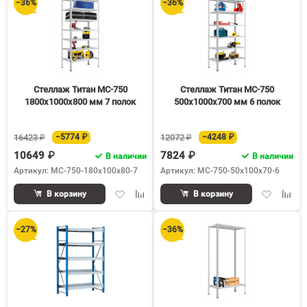
−36%
−36%
Стеллаж Титан МС-750
Стеллаж Титан МС-750
1800х1000х800 мм 7 полок
500х1000х700 мм 6 полок
16423 ₽
−5774 ₽
12072 ₽
−4248 ₽
10649 ₽
7824 ₽
В наличии
В наличии
Артикул: МС-750-180х100х80-7
Артикул: МС-750-50х100х70-6
Добавить
Добавить
Добавить
Доба
В корзину
В корзину
в
к
в
к
избранное
сравнению
избранное
срав
−27%
−36%