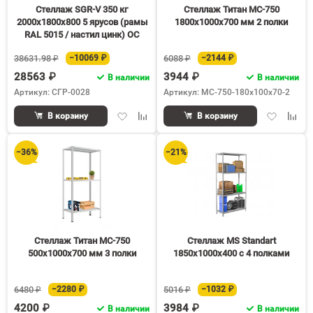
Стеллаж SGR-V 350 кг
Стеллаж Титан МС-750
2000х1800х800 5 ярусов (рамы
1800х1000х700 мм 2 полки
RAL 5015 / настил цинк) ОС
38631.98 ₽
−10069 ₽
6088 ₽
−2144 ₽
28563 ₽
3944 ₽
В наличии
В наличии
Артикул: СГР-0028
Артикул: МС-750-180х100х70-2
Добавить
Добавить
Добавить
Доба
В корзину
В корзину
в
к
в
к
избранное
сравнению
избранное
срав
−36%
−21%
Стеллаж Титан МС-750
Стеллаж MS Standart
500х1000х700 мм 3 полки
1850х1000х400 c 4 полками
6480 ₽
−2280 ₽
5016 ₽
−1032 ₽
4200 ₽
3984 ₽
В наличии
В наличии