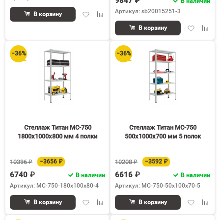
9847 ₽
В наличии
Артикул: sb20015251-3
Добавить
Добавить
В корзину
в
к
Добавить
Доба
В корзину
избранное
сравнению
в
к
избранное
срав
−36%
−36%
Стеллаж Титан МС-750
Стеллаж Титан МС-750
1800х1000х800 мм 4 полки
500х1000х700 мм 5 полок
10396 ₽
−3656 ₽
10208 ₽
−3592 ₽
6740 ₽
6616 ₽
В наличии
В наличии
Артикул: МС-750-180х100х80-4
Артикул: МС-750-50х100х70-5
Добавить
Добавить
Добавить
Доба
В корзину
В корзину
в
к
в
к