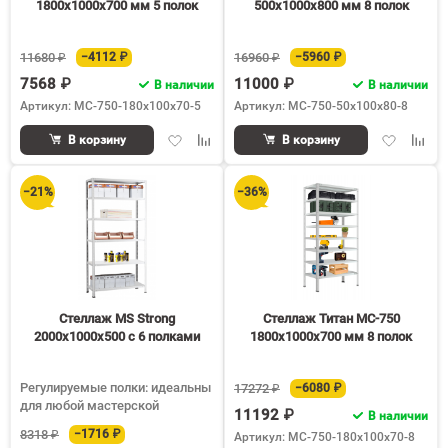
1800х1000х700 мм 5 полок
500х1000х800 мм 8 полок
11680 ₽
−4112 ₽
16960 ₽
−5960 ₽
7568 ₽
11000 ₽
В наличии
В наличии
Артикул: МС-750-180х100х70-5
Артикул: МС-750-50х100х80-8
Добавить
Добавить
Добавить
Доба
В корзину
В корзину
в
к
в
к
избранное
сравнению
избранное
срав
−21%
−36%
Стеллаж MS Strong
Стеллаж Титан МС-750
2000х1000х500 c 6 полками
1800х1000х700 мм 8 полок
Регулируемые полки: идеальны
17272 ₽
−6080 ₽
для любой мастерской
11192 ₽
В наличии
8318 ₽
−1716 ₽
Артикул: МС-750-180х100х70-8