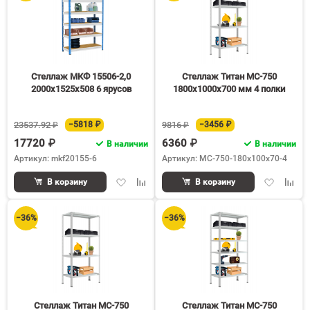
Стеллаж МКФ 15506-2,0
Стеллаж Титан МС-750
2000х1525х508 6 ярусов
1800х1000х700 мм 4 полки
23537.92 ₽
−5818 ₽
9816 ₽
−3456 ₽
17720 ₽
6360 ₽
В наличии
В наличии
Артикул: mkf20155-6
Артикул: МС-750-180х100х70-4
Добавить
Добавить
Добавить
Доба
В корзину
В корзину
в
к
в
к
избранное
сравнению
избранное
срав
−36%
−36%
Стеллаж Титан МС-750
Стеллаж Титан МС-750