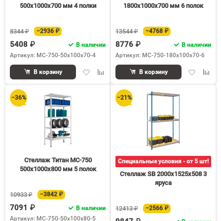
500х1000х700 мм 4 полки
1800х1000х700 мм 6 полок
8344 ₽
−2936 ₽
13544 ₽
−4768 ₽
5408 ₽
8776 ₽
В наличии
В наличии
Артикул: МС-750-50х100х70-4
Артикул: МС-750-180х100х70-6
Добавить
Добавить
Добавить
Доба
В корзину
В корзину
в
к
в
к
избранное
сравнению
избранное
срав
−36%
−21%
Стеллаж Титан МС-750
Специальные условия - от 5 шт!
500х1000х800 мм 5 полок
Стеллаж SB 2000х1525х508 3
яруса
10933 ₽
−3842 ₽
7091 ₽
В наличии
12413 ₽
−2566 ₽
Артикул: МС-750-50х100х80-5