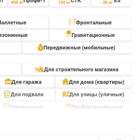
йт
Профи-Т
СТК
ES
Паллетные
Фронтальные
езонинные
Гравитационные
Передвижные (мобильные)
Для строительного магазина
Для гаража
Для дома (квартиры)
Для подвала
Для улицы (уличные)
Специальные
Профессиональные