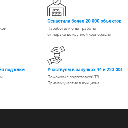
Крепеж
1500 мм
900 мм
Подпятники
1600 мм
1000 мм
Оснастили более 20 000 объектов
Разделители для полок
1800 мм
1200 мм
Показать еще
Показать еще
Показать
▼
▼
кой
Наработали опыт работы
от ларька до крупной корпорации
ПО КОЛ-ВУ ПОЛОК
ПО МАТЕРИАЛУ /
ПО ГРУ
1
ПОКРЫТИЮ
Легкие (д
Порошковое покрытие
2
Среднегр
Оцинкованные
кг)
3
Металл + дерево
Грузовые
4
я под ключ
Участвуем в закупках 44 и 223 ФЗ
Антикоррозийное
Тяжелые 
5
м.
Поможем с подготовкой ТЗ.
Примем участие в аукционе.
6
Показать еще
▼
ПО РАЗМЕРУ
ШИН/КОЛЕС
ДЛЯ БУТ
Узкие
Для 8 шин
Для 5л б
Широкие
Для 12 колёс
Для 19л 
Маленькие