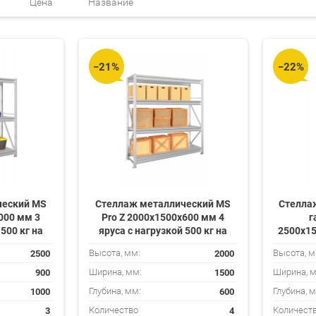
Цена
Название
−21%
−22%
ческий MS
Стеллаж металлический MS
Стелла
000 мм 3
Pro Z 2000х1500х600 мм 4
г
 500 кг на
яруса с нагрузкой 500 кг на
2500х15
полку
нагруз
2500
2000
Высота, мм:
Высота, м
900
1500
Ширина, мм:
Ширина, 
1000
600
Глубина, мм:
Глубина, 
3
4
Количество
Количест