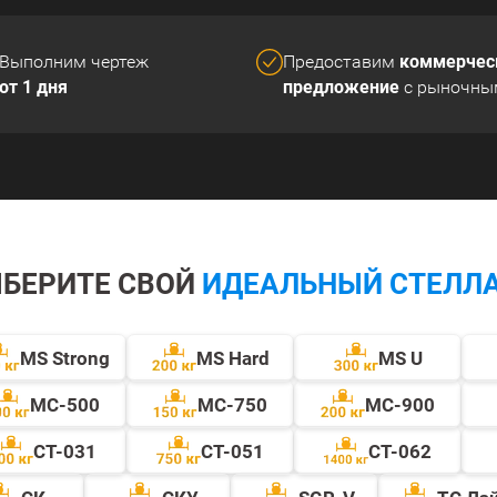
коммерчес
Выполним чертеж
Предоставим
от 1 дня
предложение
с рыночны
БЕРИТЕ СВОЙ
ИДЕАЛЬНЫЙ СТЕЛЛ
MS Strong
MS Hard
MS U
МС-500
МС-750
МС-900
СТ-031
СТ-051
СТ-062