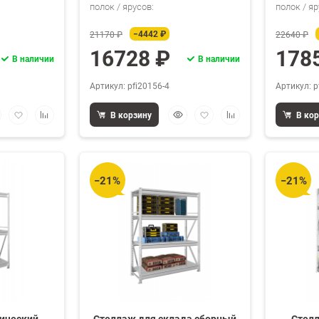
полок / ярусов:
полок / яр
−4442 ₽
21170 ₽
22640 ₽
16728 ₽
178
В наличии
В наличии
Артикул: pfi20156-4
Артикул: p
стрый
Добавить
Добавить
Быстрый
Добавить
Добавить
В корзину
В ко
смотр
в
к
просмотр
в
к
избранное
сравнению
избранное
сравнению
−21%
−21%
ический
Стеллаж для склада сборный
Стел