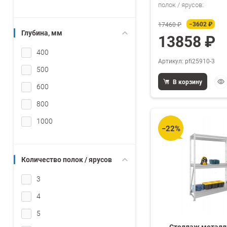
полок / ярусов:
−3602 ₽
17460 ₽
Глубина, мм
13858 ₽
400
Артикул: pfi25910-3
500
Бы
В корзину
600
про
800
1000
−22%
Количество полок / ярусов
3
4
5
Стеллаж металл