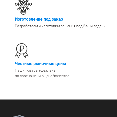
400 мм
450 мм
Изготовление под заказ
500 мм
 еще
Показать еще
▼
▼
Разработаем и изготовим решения под Ваши задачи
ЗОПОДЪЕМНОСТИ
ПО ЦВЕТУ
о 750 кг)
Чёрные
узовые (до 2500
Серые
Лофт
 (до 5000 кг)
Честные рыночные цены
(до 10000 кг)
Наши товары идеальны
по соотношению цена/качество
ЫЛЕЙ (ВОДЫ)
КОНСОЛЬНЫЕ
утылей
Консольные
односторонние
бутылей
Консольные
двухсторонние