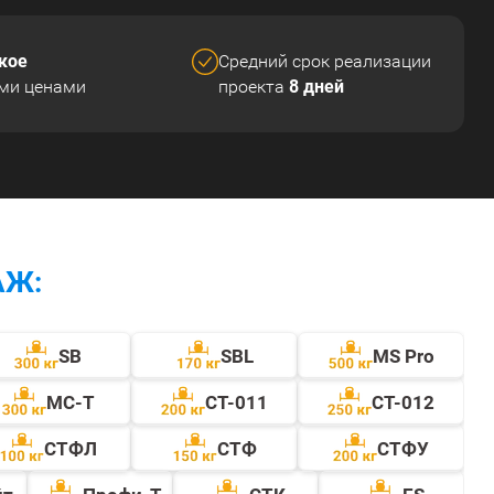
кое
Средний срок реализации
8 дней
ми ценами
проекта
АЖ:
SB
SBL
MS Pro
МС-Т
СТ-011
СТ-012
СТФЛ
CТФ
СТФУ