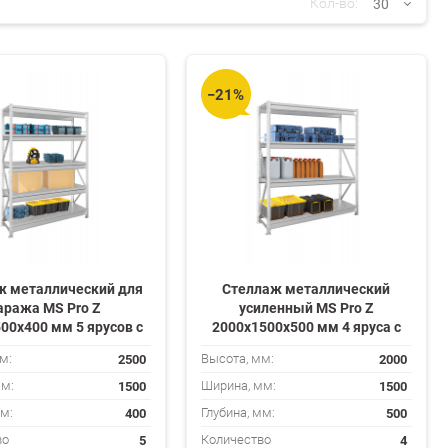
30
Кол-во:
30
−21%
60
90
150
ж металлический для
Стеллаж металлический
аража MS Pro Z
усиленный MS Pro Z
00х400 мм 5 ярусов с
2000х1500х500 мм 4 яруса с
кой 500 кг на полку
нагрузкой 500 кг на полку
2500
2000
м:
Высота, мм:
1500
1500
мм:
Ширина, мм:
400
500
мм:
Глубина, мм:
5
4
во
Количество