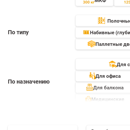
МКФ
Полочны
По типу
Набивные (глуб
Паллетные дв
Для 
Для офиса
По назначению
Для балкона
Медицинские