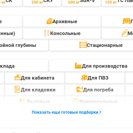
СК
СКУ
SGR-V
ТС Ла
е
Архивные
инные)
Консольные
М
ойной глубины
Стационарные
склада
Для производства
Для кабинета
Для ПВЗ
Для кладовки
Для погреба
Бытовые
Универсальные
Показать еще готовые подборки