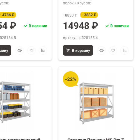
усов:
полок / ярусов:
−4786 ₽
−3882 ₽
18830 ₽
54 ₽
14948 ₽
В наличии
В наличии
fi25154-5
Артикул: pfi20155-4
Быстрый
Добавить
Добавить
Быстрый
Добавить
Добавит
рзину
В корзину
просмотр
в
к
просмотр
в
к
избранное
сравнению
избранное
сравнен
−22%
лаж металлический
Стеллаж Практик MS Pro Z