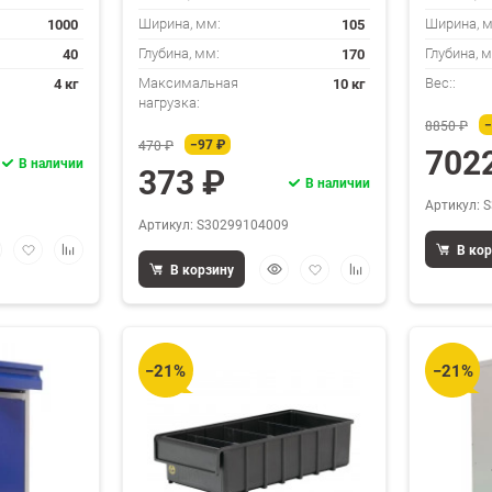
1000
105
Ширина, мм:
Ширина, 
40
170
Глубина, мм:
Глубина, 
4 кг
10 кг
Максимальная
Вес::
нагрузка:
−
8850 ₽
−97 ₽
470 ₽
702
В наличии
373 ₽
В наличии
Артикул: 
Артикул: S30299104009
стрый
Добавить
Добавить
В ко
Быстрый
Добавить
Добавить
смотр
в
к
В корзину
просмотр
в
к
избранное
сравнению
избранное
сравнению
−21%
−21%