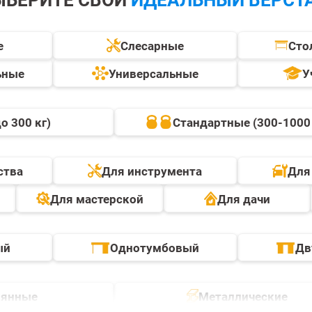
е
Слесарные
Сто
ьные
Универсальные
У
о 300 кг)
Стандартные (300-1000 
ства
Для инструмента
Для
Для мастерской
Для дачи
ый
Однотумбовый
Дв
вянные
Металлические