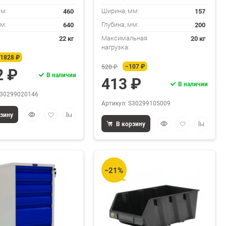
460
157
мм:
Ширина, мм:
640
200
мм:
Глубина, мм:
22 кг
20 кг
Максимальная
нагрузка:
1828 ₽
−107 ₽
520 ₽
2 ₽
В наличии
413 ₽
В наличии
S30299020146
Артикул: S30299105009
Быстрый
Добавить
Добавить
рзину
Быстрый
Добавить
Добавит
просмотр
в
к
В корзину
просмотр
в
к
избранное
сравнению
избранное
сравнен
−21%