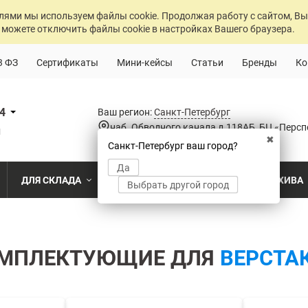
лями мы используем файлы cookie. Продолжая работу с сайтом, Вы
 можете отключить файлы cookie в настройках Вашего браузера.
3 ФЗ
Сертификаты
Мини-кейсы
Статьи
Бренды
Ко
84
Ваш регион:
Санкт-Петербург
наб. Обводного канала д.118АБ, БЦ «Персп
u
✖
Санкт-Петербург ваш город?
Да
ДЛЯ СКЛАДА
ДЛЯ РАЗДЕВАЛОК
ДЛЯ АРХИВА
Выбрать другой город
о
Промышленный склад
Раздевалка на производственном пр
Архив пост
ПО МОДЕЛИ
ПО ТИПУ
ПО НАЗ
MS Standart
Полочные
Для скла
Склад временного хранения
Раздевалка на пищевом производств
Архивохра
МПЛЕКТУЮЩИЕ ДЛЯ
ВЕРСТА
MS Strong
Архивные
Для прои
во
Склад транспортной компании
Раздевалка в медицинском учрежде
Архив прое
MS Hard
Паллетные
Для стро
магазин
MS U
Фронтальные
Холодильный склад
Раздевалка на складе
Архив мед