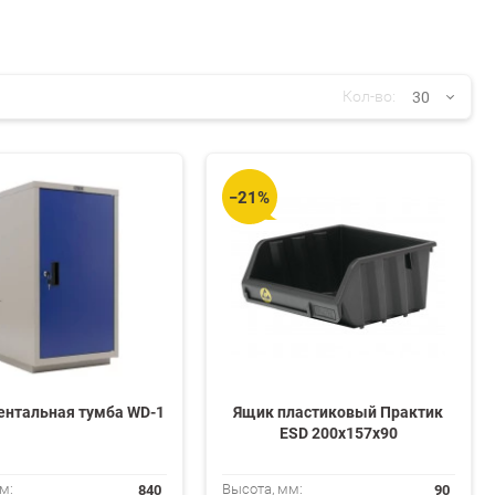
30
Кол-во:
30
−21%
60
90
150
ентальная тумба WD-1
Ящик пластиковый Практик
ESD 200x157x90
840
90
м:
Высота, мм: