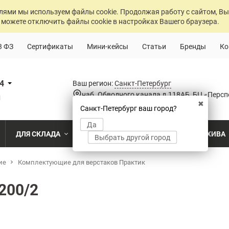
лями мы используем файлы cookie. Продолжая работу с сайтом, Вы
 можете отключить файлы cookie в настройках Вашего браузера.
3 ФЗ
Сертификаты
Мини-кейсы
Статьи
Бренды
Ко
84
Ваш регион:
Санкт-Петербург
наб. Обводного канала д.118АБ, БЦ «Персп
u
✖
Санкт-Петербург ваш город?
Да
ДЛЯ СКЛАДА
ДЛЯ РАЗДЕВАЛОК
ДЛЯ АРХИВА
Выбрать другой город
ие
о
Комплектующие для верстаков Практик
Промышленный склад
Раздевалка на производственном пр
Архив пост
ПО МОДЕЛИ
ПО ТИПУ
ПО НАЗ
MS Standart
Полочные
Для скла
200/2
Склад временного хранения
Раздевалка на пищевом производств
Архивохра
MS Strong
Архивные
Для прои
во
Склад транспортной компании
Раздевалка в медицинском учрежде
Архив прое
MS Hard
Паллетные
Для стро
магазин
MS U
Фронтальные
Холодильный склад
Раздевалка на складе
Архив мед