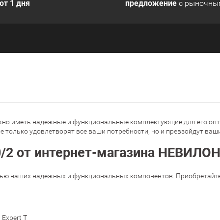
от 1 дня
предложение
с рыночны
жно
иметь
надежные
и
функциональные
комплектующие
для
его
оп
не
только
удовлетворят
все
ваши
потребности
,
но
и
превзойдут
ваш
0/2 от интернет-магазина НЕВИЛО
ью
наших
надежных
и
функциональных
компонентов
.
Приобретайт
Expert T