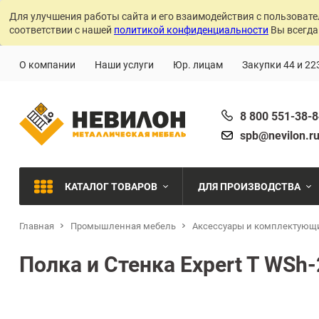
Для улучшения работы сайта и его взаимодействия с пользовате
соответствии с нашей
политикой конфиденциальности
Вы всегда
О компании
Наши услуги
Юр. лицам
Закупки 44 и 22
8 800 551-38-
spb@nevilon.r
КАТАЛОГ ТОВАРОВ
ДЛЯ ПРОИЗВОДСТВА
Главная
Промышленная мебель
Аксессуары и комплектующ
Швейное производств
МЕТАЛЛИЧЕСКИЕ СТЕЛЛАЖИ
Полка и Стенка Expert T WSh-
Металлообработка
МЕТАЛЛИЧЕСКИЕ ШКАФЫ
Сварочное производст
Производства с ЧПУ