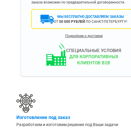
заказа возможен по предварительной договоренности.
400 мм
450 мм
МЫ БЕСПЛАТНО ДОСТАВЛЯЕМ ЗАКАЗЫ
500 мм
ОТ
50 000 РУБЛЕЙ
ПО САНКТ-ПЕТЕРБУРГУ!
 еще
Показать еще
▼
▼
Подробнее о доставке
ЗОПОДЪЕМНОСТИ
ПО ЦВЕТУ
о 750 кг)
Чёрные
СПЕЦИАЛЬНЫЕ УСЛОВИЯ
узовые (до 2500
Серые
ДЛЯ КОРПОРАТИВНЫХ
КЛИЕНТОВ B2B
Лофт
 (до 5000 кг)
(до 10000 кг)
ЫЛЕЙ (ВОДЫ)
КОНСОЛЬНЫЕ
утылей
Консольные
Изготовление под заказ
односторонние
бутылей
Разработаем и изготовим решения под Ваши задачи
Консольные
двухсторонние