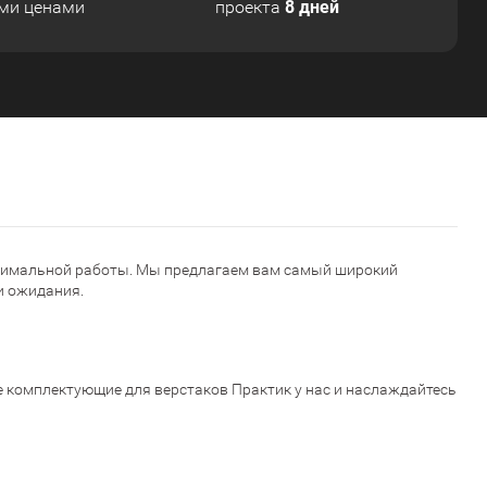
8 дней
ми ценами
проекта
тимальной
работы
.
Мы
предлагаем
вам
самый
широкий
и
ожидания
.
Н
е
комплектующие
для
верстаков
Практик
у
нас
и
наслаждайтесь