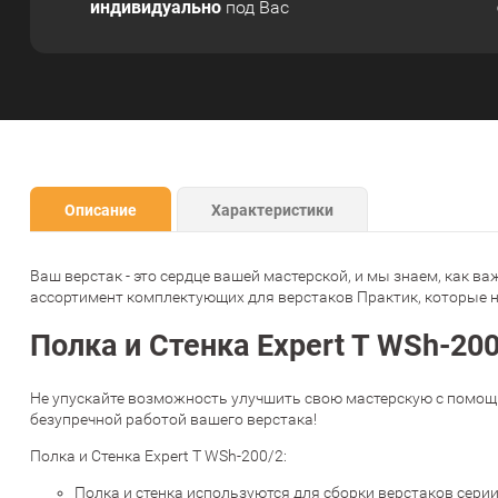
индивидуально
под Вас
Описание
Характеристики
Ваш
верстак
-
это
сердце
вашей
мастерской
,
и
мы
знаем
,
как
ва
ассортимент
комплектующих
для
верстаков
Практик
,
которые
Полка и Стенка Expert T WSh-20
Не
упускайте
возможность
улучшить
свою
мастерскую
с
помощ
безупречной
работой
вашего
верстака!
Полка и Стенка Expert T WSh-200/2
:
Полка и стенка используются для сборки верстаков серии 