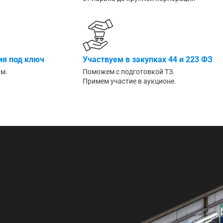
Большие
я под ключ
Участвуем в закупках 44 и 223 ФЗ
им.
Поможем с подготовкой ТЗ.
Примем участие в аукционе.