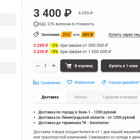
а
Для бумаг и папок с
3 400 ₽
нета
документами
4 285 ₽
ниченного доступа
Офисная мебель для бизнес-центра
Для рассады и цветов
НДС 22% включен в стоимость
ой архив
Офисная мебель лофт
 еще
Показать еще
▼
▼
Экономия
21%
или
885
₽
Купить через тен
Офисная мебель для производства
УЗКЕ
ПО БРЕНДУ
3 298
₽
при заказе от
300 000
₽
-3%
полку
Невилон
3 230
₽
при заказе от
1 000 000
₽
-5%
Офисная мебель для склада
 полку
Практик
 полку
Диком
В корзину
Купить в 1 клик
Офисная мебель на металлокаркасе
 полку
Пакс-Металл
 полку
Металл-Завод
Офисная мебель для госучреждений
Избранное
Нашли дешевле?
Сравнение
 полку
ДВК
 еще
Показать еще
▼
▼
Доставка
Оплата
Гарантия и возврат
Доставка по городу в Зоне-1 - 1200 рублей
ИНЕ
ПО ГЛУБИНЕ
Доставка по Ленинградской области - от 1200 рублей
200 мм
Доставка до терминала ТК - Бесплатно
300 мм
Доставка товара осуществляется от 1 дня нашей машино
или транспортной компанией. Самовывоз со склада в ден
350 мм