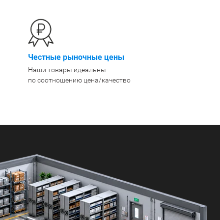
400 мм
450 мм
500 мм
 еще
Показать еще
▼
▼
Честные рыночные цены
ЗОПОДЪЕМНОСТИ
Наши товары идеальны
ПО ЦВЕТУ
о 750 кг)
Чёрные
по соотношению цена/качество
узовые (до 2500
Серые
Лофт
 (до 5000 кг)
(до 10000 кг)
ЫЛЕЙ (ВОДЫ)
КОНСОЛЬНЫЕ
утылей
Консольные
односторонние
бутылей
Консольные
двухсторонние