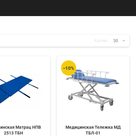
30
Кол-во:
30
−10%
60
90
150
инская Матрац НПВ
Медицинская Тележка МД
2513 ТБН
ТБЛ-01