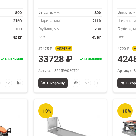
800
800
Высота, мм:
Высота, м
2160
2110
Ширина, мм:
Ширина, 
700
730
Глубина, мм:
Глубина, 
42 кг
45 кг
Вес::
Вес::
−3747 ₽
−
37475 ₽
4720 ₽
33728 ₽
424
В наличии
В наличии
1
Артикул: S26599020701
Артикул: 
стрый
Добавить
Добавить
Быстрый
Добавить
Добавить
В корзину
В ко
смотр
в
к
просмотр
в
к
избранное
сравнению
избранное
сравнению
−10%
−10%