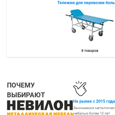
Тележки для перевозки бол
СЕЙФЫ
Ремонтная и сервисна
ПРОМЫШЛЕННАЯ МЕБЕЛЬ
Производство электро
Пищевое производств
ВЕРСТАКИ
Фармацевтическое пр
ПЛАТФОРМЕННЫЕ ТЕЛЕЖКИ
8 товаров
МЕДИЦИНСКАЯ МЕБЕЛЬ
ОФИСНАЯ МЕБЕЛЬ
ПОЧЕМУ
ВЫБИРАЮТ
ОФИСНЫЕ КРЕСЛА
На рынке с 2015 года
Занимаемся металличес
ПОЧТОВЫЕ ЯЩИКИ
мебелью более 10 лет