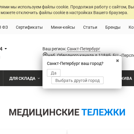
лями мы используем файлы cookie. Продолжая работу с сайтом, Вы
 можете отключить файлы cookie в настройках Вашего браузера.
3 ФЗ
Сертификаты
Мини-кейсы
Статьи
Бренды
Ко
84
Ваш регион:
Санкт-Петербург
наб. Обводного канала д.118АБ, БЦ «Персп
u
✖
Санкт-Петербург ваш город?
Да
ДЛЯ СКЛАДА
ДЛЯ РАЗДЕВАЛОК
ДЛЯ АРХИВА
Выбрать другой город
о
Промышленный склад
Раздевалка на производственном пр
Архив пост
ПО МОДЕЛИ
ПО ТИПУ
ПО НАЗ
MS Standart
Полочные
Для скла
Склад временного хранения
Раздевалка на пищевом производств
Архивохра
МЕДИЦИНСКИЕ
ТЕЛЕЖКИ
MS Strong
Архивные
Для прои
во
Склад транспортной компании
Раздевалка в медицинском учрежде
Архив прое
MS Hard
Паллетные
Для стро
магазин
MS U
Фронтальные
Холодильный склад
Раздевалка на складе
Архив мед