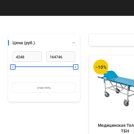
Цена (руб.)
−10%
очистить
Медицинская Те
ТБН