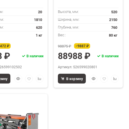
20
520
м:
Высота, мм:
1810
2150
мм:
Ширина, мм:
620
760
мм:
Глубина, мм:
1 кг
80 кг
Вес::
472 ₽
−9887 ₽
98875 ₽
8 ₽
88988 ₽
В наличии
В наличии
S26599102502
Артикул: S26599020801
Быстрый
Добавить
Добавить
Быстрый
Добавить
Добавит
рзину
В корзину
просмотр
в
к
просмотр
в
к
избранное
сравнению
избранное
сравнен