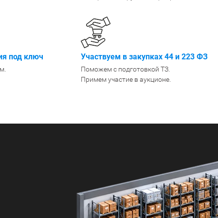
Крепеж
1500 мм
900 мм
Подпятники
1600 мм
1000 мм
Разделители для полок
1800 мм
1200 мм
Показать еще
Показать еще
Показать
▼
▼
я под ключ
Участвуем в закупках 44 и 223 ФЗ
м.
ПО КОЛ-ВУ ПОЛОК
Поможем с подготовкой ТЗ.
ПО МАТЕРИАЛУ /
ПО ГРУ
1
ПОКРЫТИЮ
Легкие (д
Примем участие в аукционе.
Порошковое покрытие
2
Среднегр
Оцинкованные
кг)
3
Металл + дерево
Грузовые
4
Антикоррозийное
Тяжелые 
5
6
Показать еще
▼
ПО РАЗМЕРУ
ШИН/КОЛЕС
ДЛЯ БУТ
Узкие
Для 8 шин
Для 5л б
Широкие
Для 12 колёс
Для 19л 
Маленькие