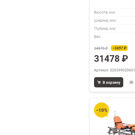
Высота, мм:
Ширина, мм:
Глубина, мм:
Вес::
−3497 ₽
34975 ₽
31478 ₽
Артикул: S2659902060
Бы
В корзину
про
−10%