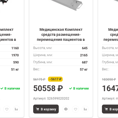
омплект
Медицинская Комплект
Меди
щения-
средств размещения-
сре
иентов в
перемещения пациентов в
переме
аталка АТК
составе: Устройство приемное
примене
1160
645
Высота, мм:
Высота, м
АТП 100
меди
1970
2165
Ширина, мм:
Ширина, 
т
590
687
Глубина, мм:
Глубина, 
51 кг
57 кг
Вес::
Вес::
−5617 ₽
56175 ₽
183050 ₽
50558 ₽
164
В наличии
В наличии
2
Артикул: S26599020202
Артикул: m
стрый
Добавить
Добавить
Быстрый
Добавить
Добавить
В корзину
В ко
смотр
в
к
просмотр
в
к