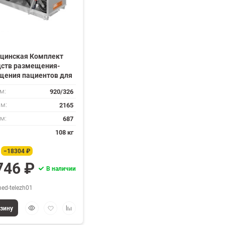
цинская Комплект
дств размещения-
щения пациентов для
ния в службе скорой
920/326
м:
цинской помощи и
госпитальной
2165
мм:
ранспортировки
687
мм:
108 кг
−18304 ₽
746 ₽
В наличии
ed-telezh01
Быстрый
Добавить
Добавить
рзину
просмотр
в
к