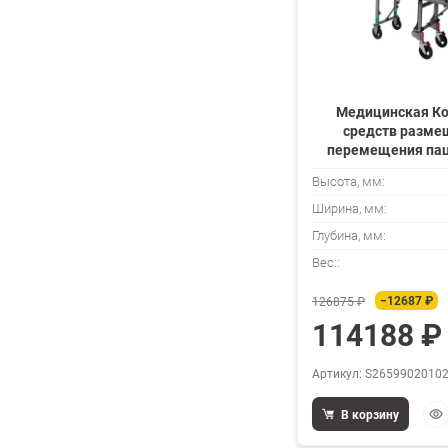
Медицинская К
средств разме
перемещения пац
составе: Тележка-к
Высота, мм:
100
Ширина, мм:
Глубина, мм:
Вес::
−12687 ₽
126875 ₽
114188 ₽
Артикул: S2659902010
Бы
В корзину
про