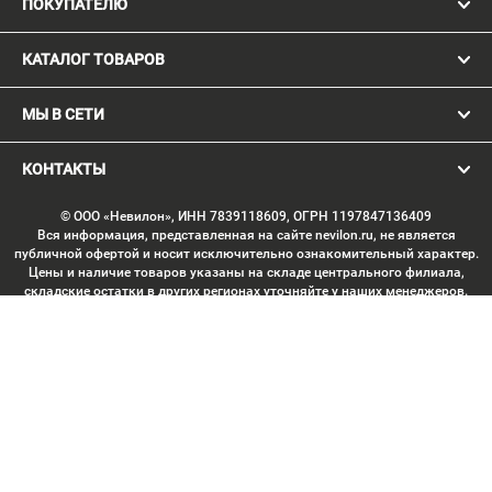
ПОКУПАТЕЛЮ
КАТАЛОГ ТОВАРОВ
МЫ В СЕТИ
КОНТАКТЫ
© ООО «Невилон», ИНН 7839118609, ОГРН 1197847136409
Вся информация, представленная на сайте nevilon.ru, не является
публичной офертой и носит исключительно ознакомительный характер.
Цены и наличие товаров указаны на складе центрального филиала,
складские остатки в других регионах уточняйте у наших менеджеров.
Изображение товаров может отличаться от продукции «вживую».
Производитель имеет право без предварительного согласования
вносить изменения в конструкцию изделий, не ухудшающие их
потребительских качеств, с целью улучшения технических
характеристик. Копирование данных с сайта без письменного
согласования запрещено. Любое использование материалов сайта,
включая тексты, изображения, элементы дизайна, структуру страниц,
подбор и расположение материалов, допускается только с письменного
согласия правообладателя. Минимальная сумма заказа через корзину —
5000 ₽.