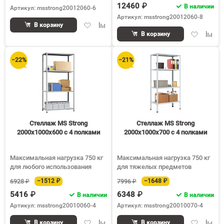
12460 ₽
В наличии
Артикул: msstrong20012060-6
Артикул: msstrong20012060-8
Добавить
Добавить
В корзину
Добавить
Доба
в
к
В корзину
в
к
избранное
сравнению
избранное
срав
−22%
−21%
Стеллаж MS Strong
Стеллаж MS Strong
2000х1000х600 c 4 полками
2000х1000х700 c 4 полками
Максимальная нагрузка 750 кг
Максимальная нагрузка 750 кг
для любого использования
для тяжелых предметов
6928 ₽
−1512 ₽
7996 ₽
−1648 ₽
5416 ₽
6348 ₽
В наличии
В наличии
Артикул: msstrong20010060-4
Артикул: msstrong20010070-4
Добавить
Добавить
Добавить
Доба
В корзину
В корзину