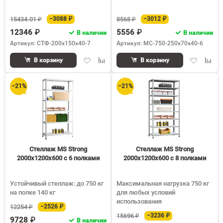
15434.01 ₽
−3088 ₽
8568 ₽
−3012 ₽
12346 ₽
5556 ₽
В наличии
В наличии
Артикул: СТФ-200х150х40-7
Артикул: МС-750-250х70х40-6
Добавить
Добавить
Добавить
Доба
В корзину
В корзину
в
к
в
к
избранное
сравнению
избранное
срав
−21%
−21%
Стеллаж MS Strong
Стеллаж MS Strong
2000х1200х600 c 6 полками
2000х1200х600 c 8 полками
Устойчивый стеллаж: до 750 кг
Максимальная нагрузка 750 кг
на полке 140 кг
для любых условий
использования
12254 ₽
−2526 ₽
15696 ₽
−3236 ₽
9728 ₽
В наличии