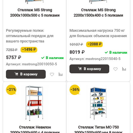
Стеллаж MS Strong
Стеллаж MS Strong
2000х1000х500 c 5 полками
2200х1500х400 c 5 полками
Регулируемые полки:
Максимальная нагрузка 750 кг
оптимальный порядок для
для больших объемов хранения
вашего пространства
10107 ₽
−2088 ₽
7253 ₽
−1496 ₽
8019 ₽
В наличии
5757 ₽
В наличии
Артикул: msstrong22015040-5
Артикул: msstrong20010050-5
Добавить
Доба
В корзину
Добавить
Добавить
в
к
В корзину
в
к
избранное
срав
избранное
сравнению
−21%
−36%
Стеллаж Невилон
Стеллаж Титан МС-750
2000х1000х600 c 4 полками
3000х1500х600 мм 8 полок