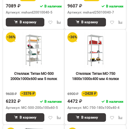
7089 ₽
9607 ₽
В наличии
В наличии
Артикул: mshard20010040-5
Артикул: mshard25010040-7
Добавить
Добавить
Добавить
Доба
В корзину
В корзину
в
к
в
к
избранное
сравнению
избранное
срав
−36%
−36%
Стеллаж Титан МС-500
Стеллаж Титан МС-750
2000х1000х600 мм 5 полок
1800х1000х400 мм 4 полки
9608 ₽
−3376 ₽
6900 ₽
−2428 ₽
6232 ₽
4472 ₽
В наличии
В наличии
Артикул: МС-500-200х100х60-5
Артикул: МС-750-180х100х40-4
Добавить
Добавить
Добавить
Доба
В корзину
В корзину
в
к
в
к
избранное
сравнению
избранное
срав