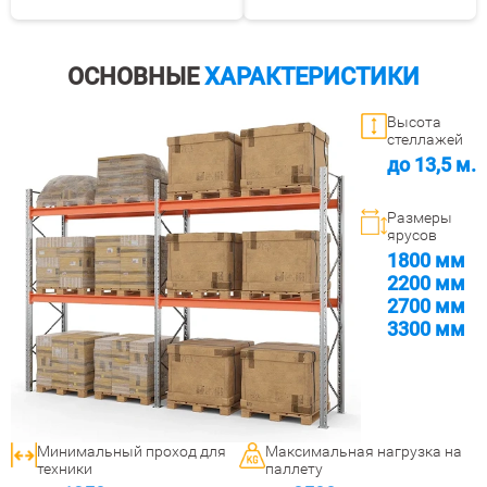
ОСНОВНЫЕ
ХАРАКТЕРИСТИКИ
Высота
стеллажей
до 13,5 м.
Размеры
ярусов
1800 мм
2200 мм
2700 мм
3300 мм
Минимальный проход для
Максимальная нагрузка на
техники
паллету