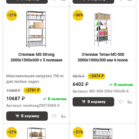
в
к
в
к
избранное
сравнению
избранное
срав
−21%
−36%
Стеллаж MS Strong
Стеллаж Титан МС-500
2000х1500х600 c 5 полками
2000х1000х500 мм 6 полок
Максимальная нагрузка 750 кг
9876 ₽
−3474 ₽
для любых задач
6402 ₽
В наличии
13468 ₽
−2781 ₽
Артикул: МС-500-200х100х50-6
10687 ₽
В наличии
Добавить
Доба
В корзину
Артикул: msstrong20015060-5
в
к
избранное
срав
Добавить
Добавить
В корзину
в
к
избранное
сравнению
−21%
−21%