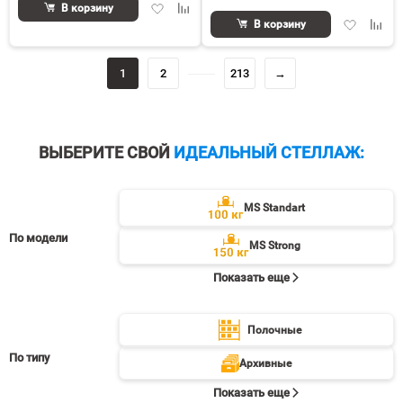
Добавить
Добавить
В корзину
Добавить
Доба
в
к
В корзину
в
к
избранное
сравнению
избранное
срав
1
2
213
→
ВЫБЕРИТЕ СВОЙ
ИДЕАЛЬНЫЙ СТЕЛЛАЖ:
MS Standart
По модели
MS Strong
Показать еще
Полочные
По типу
Архивные
Показать еще