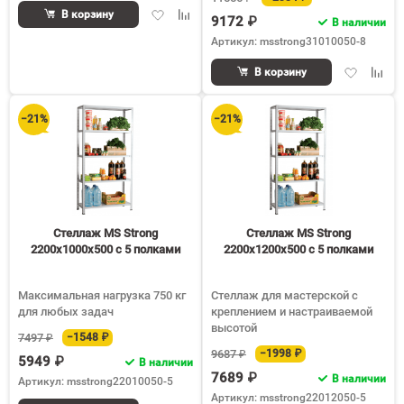
Добавить
Добавить
В корзину
9172 ₽
В наличии
в
к
Артикул: msstrong31010050-8
избранное
сравнению
Добавить
Доба
В корзину
в
к
избранное
срав
−21%
−21%
Стеллаж MS Strong
Стеллаж MS Strong
2200х1000х500 c 5 полками
2200х1200х500 c 5 полками
Максимальная нагрузка 750 кг
Стеллаж для мастерской с
для любых задач
креплением и настраиваемой
высотой
7497 ₽
−1548 ₽
9687 ₽
−1998 ₽
5949 ₽
В наличии
7689 ₽
В наличии
Артикул: msstrong22010050-5
Артикул: msstrong22012050-5