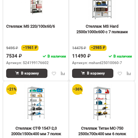
Стеллаж MS 220/100х60/6
Стеллаж MS Hard
2500х1000х600 c 7 полками
9495 ₽
−1961 ₽
14475 ₽
−2985 ₽
7534 ₽
11490 ₽
В наличии
В наличии
Артикул: S24199176602
Артикул: mshard25010060-7
Добавить
Добавить
Добавить
Доба
В корзину
В корзину
в
к
в
к
избранное
сравнению
избранное
срав
−21%
−36%
Стеллаж СТФ 1547-2,0
Стеллаж Титан МС-750
2000х1500х400 мм 7 полок
2500х700х400 мм 6 полок