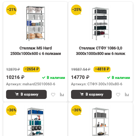
30
−21%
−25%
60
90
150
Стеллаж MS Hard
Стеллаж СТФУ 1086-3,0
2500х1000х600 c 6 полками
3000х1000х800 мм 6 полок
12870 ₽
−2654 ₽
19587.54 ₽
−4818 ₽
10216 ₽
14770 ₽
В наличии
В наличии
Артикул: mshard25010060-6
Артикул: СТФУ-300х100х80-6
Добавить
Добавить
Добавить
Доба
В корзину
В корзину
в
к
в
к
избранное
сравнению
избранное
срав
−36%
−36%