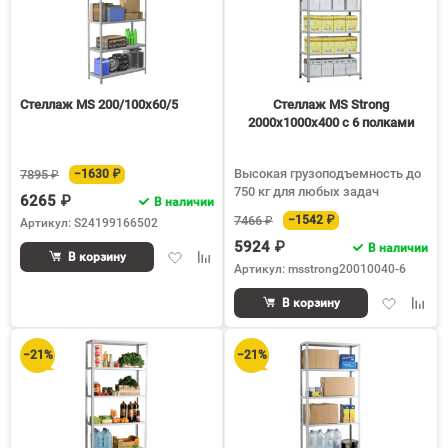
Стеллаж MS 200/100х60/5
Стеллаж MS Strong
2000х1000х400 c 6 полками
Высокая грузоподъемность до
7895 ₽
−1630 ₽
750 кг для любых задач
6265 ₽
В наличии
7466 ₽
−1542 ₽
Артикул: S24199166502
5924 ₽
В наличии
Добавить
Добавить
В корзину
Артикул: msstrong20010040-6
в
к
избранное
сравнению
Добавить
Доба
В корзину
в
к
избранное
срав
−21%
−21%