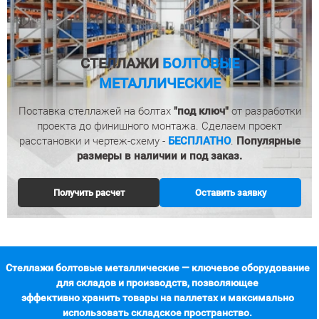
СТЕЛЛАЖИ
БОЛТОВЫЕ
МЕТАЛЛИЧЕСКИЕ
Поставка стеллажей на болтах
"под ключ"
от разработки
проекта до финишного монтажа.
Сделаем проект
расстановки и чертеж-схему -
БЕСПЛАТНО
.
Популярные
размеры в наличии и под заказ.
Получить расчет
Оставить заявку
Стеллажи болтовые металлические — ключевое оборудование
для складов и производств, позволяющее
эффективно хранить товары на паллетах и максимально
использовать складское пространство.