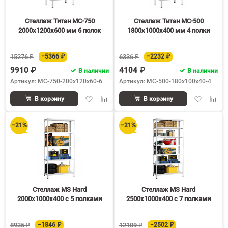
Стеллаж Титан МС-750
Стеллаж Титан МС-500
2000х1200х600 мм 6 полок
1800х1000х400 мм 4 полки
15276 ₽
−5366 ₽
6336 ₽
−2232 ₽
9910 ₽
4104 ₽
В наличии
В наличии
Артикул: МС-750-200х120х60-6
Артикул: МС-500-180х100х40-4
Добавить
Добавить
Добавить
Доба
В корзину
В корзину
в
к
в
к
избранное
сравнению
избранное
срав
−21%
−21%
Стеллаж MS Hard
Стеллаж MS Hard
2000х1000х400 c 5 полками
2500х1000х400 c 7 полками
8935 ₽
−1846 ₽
12109 ₽
−2502 ₽