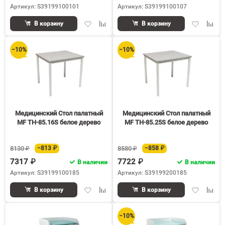
Артикул: S39199100101
Артикул: S39199100107
Добавить
Добавить
Добавить
Доба
В корзину
В корзину
в
к
в
к
избранное
сравнению
избранное
срав
−10%
−10%
Медицинский Стол палатный
Медицинский Стол палатный
MF TH-85.16S белое дерево
MF TH-85.25S белое дерево
8130 ₽
−813 ₽
8580 ₽
−858 ₽
7317 ₽
7722 ₽
В наличии
В наличии
Артикул: S39199100185
Артикул: S39199200185
Добавить
Добавить
Добавить
Доба
В корзину
В корзину
в
к
в
к
избранное
сравнению
избранное
срав
−10%