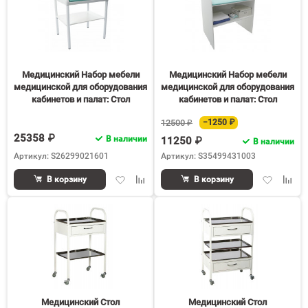
Медицинский Набор мебели
Медицинский Набор мебели
медицинской для оборудования
медицинской для оборудования
кабинетов и палат: Стол
кабинетов и палат: Стол
пеленальный MF TD 85S
пеленальный МF TD 100.1
12500 ₽
−1250 ₽
25358 ₽
В наличии
11250 ₽
В наличии
Артикул: S26299021601
Артикул: S35499431003
Добавить
Добавить
Добавить
Доба
В корзину
В корзину
в
к
в
к
избранное
сравнению
избранное
срав
Медицинский Стол
Медицинский Стол