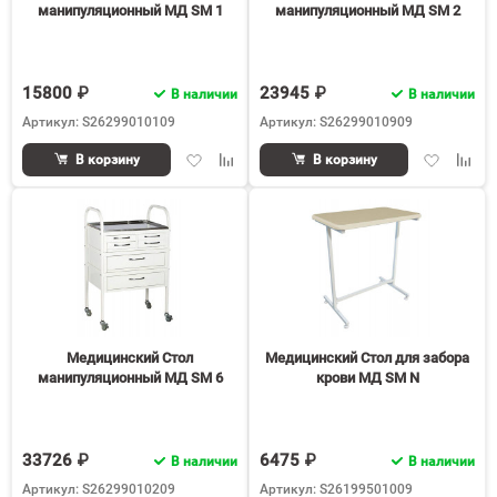
манипуляционный МД SM 1
манипуляционный МД SM 2
15800 ₽
23945 ₽
В наличии
В наличии
Артикул: S26299010109
Артикул: S26299010909
Добавить
Добавить
Добавить
Доба
В корзину
В корзину
в
к
в
к
избранное
сравнению
избранное
срав
Медицинский Стол
Медицинский Стол для забора
манипуляционный МД SM 6
крови МД SM N
33726 ₽
6475 ₽
В наличии
В наличии
Артикул: S26299010209
Артикул: S26199501009