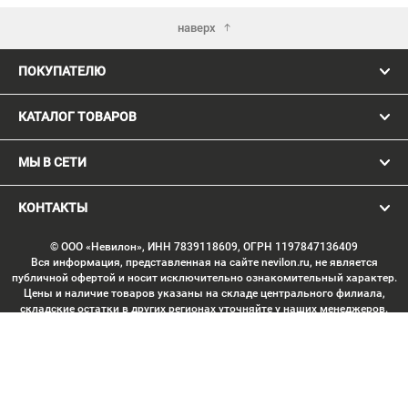
наверх
ПОКУПАТЕЛЮ
КАТАЛОГ ТОВАРОВ
МЫ В СЕТИ
КОНТАКТЫ
© ООО «Невилон», ИНН 7839118609, ОГРН 1197847136409
Вся информация, представленная на сайте nevilon.ru, не является
публичной офертой и носит исключительно ознакомительный характер.
Цены и наличие товаров указаны на складе центрального филиала,
складские остатки в других регионах уточняйте у наших менеджеров.
Изображение товаров может отличаться от продукции «вживую».
Производитель имеет право без предварительного согласования
вносить изменения в конструкцию изделий, не ухудшающие их
потребительских качеств, с целью улучшения технических
характеристик. Копирование данных с сайта без письменного
согласования запрещено. Любое использование материалов сайта,