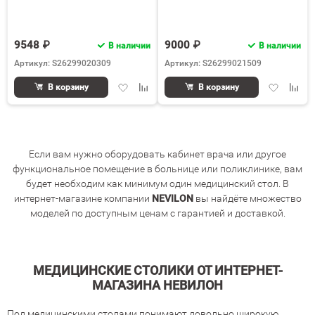
9548 ₽
9000 ₽
В наличии
В наличии
Артикул: S26299020309
Артикул: S26299021509
Добавить
Добавить
Добавить
Доба
В корзину
В корзину
в
к
в
к
избранное
сравнению
избранное
срав
Если вам нужно оборудовать кабинет врача или другое
функциональное помещение в больнице или поликлинике, вам
будет необходим как минимум один медицинский стол. В
интернет-магазине компании
NEVILON
вы найдёте множество
моделей по доступным ценам с гарантией и доставкой.
МЕДИЦИНСКИЕ СТОЛИКИ ОТ ИНТЕРНЕТ-
МАГАЗИНА НЕВИЛОН
Под медицинскими столами понимают довольно широкую