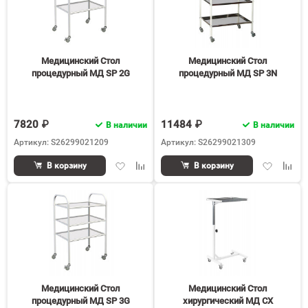
Медицинский Стол
Медицинский Стол
процедурный МД SP 2G
процедурный МД SP 3N
7820 ₽
11484 ₽
В наличии
В наличии
Артикул: S26299021209
Артикул: S26299021309
Добавить
Добавить
Добавить
Доба
В корзину
В корзину
в
к
в
к
избранное
сравнению
избранное
срав
Медицинский Стол
Медицинский Стол
процедурный МД SP 3G
хирургический МД СХ