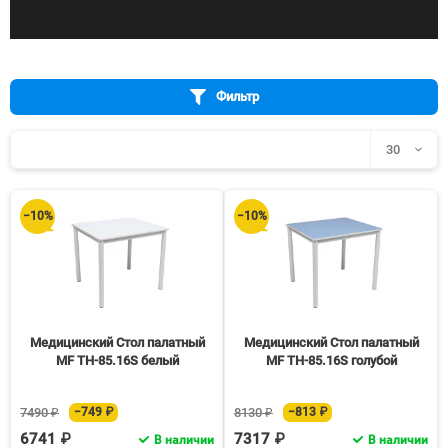
Фильтр
30
30
−10%
−10%
60
90
150
Медицинский Стол палатный
Медицинский Стол палатный
MF TH-85.16S белый
MF TH-85.16S голубой
7490 ₽
−749 ₽
8130 ₽
−813 ₽
6741 ₽
7317 ₽
В наличии
В наличии