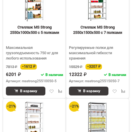
Стеллаж MS Strong
Стеллаж MS Strong
2550х1000х500 c 5 полками
2550х1500х500 c 7 полками
Максимальная
Регулируемые полки для
грузоподъемность 750 кг для
максимальной гибкости
любого использования
хранения
7813 ₽
−1612 ₽
15529 ₽
−3207 ₽
6201 ₽
12322 ₽
В наличии
В наличии
Артикул: msstrong25510050-5
Артикул: msstrong25515050-7
Добавить
Добавить
Добавить
Доба
В корзину
В корзину
в
к
в
к
избранное
сравнению
избранное
срав
−21%
−21%