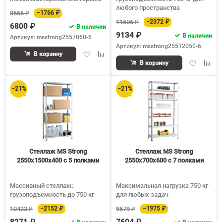
любого пространства
8566 ₽
−1766 ₽
11506 ₽
−2372 ₽
6800 ₽
В наличии
9134 ₽
В наличии
Артикул: msstrong2557060-6
Артикул: msstrong25512050-6
Добавить
Добавить
В корзину
Добавить
Доба
в
к
В корзину
в
к
избранное
сравнению
избранное
срав
−21%
−21%
Стеллаж MS Strong
Стеллаж MS Strong
2550х1500х400 c 5 полками
2550х700х600 c 7 полками
Массивный стеллаж:
Максимальная нагрузка 750 кг
грузоподъемность до 750 кг
для любых задач
10423 ₽
−2152 ₽
9579 ₽
−1975 ₽