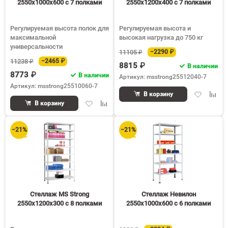
2550х1000х600 c 7 полками
2550х1200х400 c 7 полками
Регулируемая высота полок для
Регулируемая высота и
максимальной
высокая нагрузка до 750 кг
универсальности
11105 ₽
−2290 ₽
11238 ₽
−2465 ₽
8815 ₽
В наличии
8773 ₽
В наличии
Артикул: msstrong25512040-7
Артикул: msstrong25510060-7
Добавить
Доба
В корзину
Добавить
Добавить
в
к
В корзину
в
к
избранное
срав
избранное
сравнению
−21%
−21%
Стеллаж MS Strong
Стеллаж Невилон
2550х1200х300 c 8 полками
2550х1000х600 c 6 полками