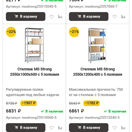
8271 ₽
7604 ₽
В наличии
В наличии
Артикул: msstrong25515040-5
Артикул: msstrong2557060-7
Добавить
Добавить
Добавить
Доба
В корзину
В корзину
в
к
в
к
избранное
сравнению
избранное
срав
−22%
−21%
Стеллаж MS Strong
Стеллаж MS Strong
2550х1000х600 c 5 полками
2550х1200х400 c 5 полками
Регулируемые полки:
Максимальная прочность: 750
адаптация под любые задачи
кг на стеллаж с 5 полками
8738 ₽
−1907 ₽
8643 ₽
−1782 ₽
6831 ₽
6861 ₽
В наличии
В наличии
Артикул: msstrong25510060-5
Артикул: msstrong25512040-5
Добавить
Добавить
Добавить
Доба
В корзину
В корзину