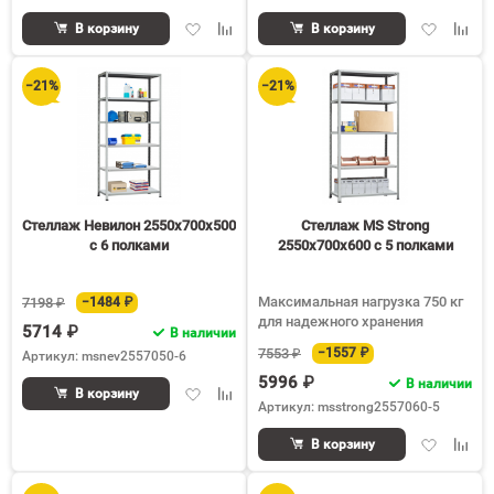
Добавить
Добавить
Добавить
Доба
В корзину
В корзину
в
к
в
к
избранное
сравнению
избранное
срав
−21%
−21%
Стеллаж Невилон 2550х700х500
Стеллаж MS Strong
c 6 полками
2550х700х600 c 5 полками
Максимальная нагрузка 750 кг
7198 ₽
−1484 ₽
для надежного хранения
5714 ₽
В наличии
7553 ₽
−1557 ₽
Артикул: msnev2557050-6
5996 ₽
В наличии
Добавить
Добавить
В корзину
Артикул: msstrong2557060-5
в
к
избранное
сравнению
Добавить
Доба
В корзину
в
к
избранное
срав