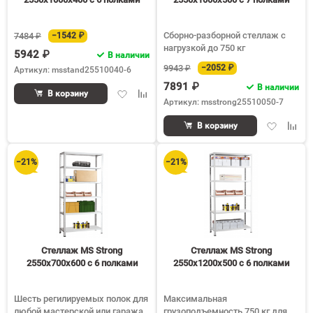
Сборно-разборной стеллаж с
7484 ₽
−1542 ₽
нагрузкой до 750 кг
5942 ₽
В наличии
9943 ₽
−2052 ₽
Артикул: msstand25510040-6
7891 ₽
В наличии
Добавить
Добавить
В корзину
Артикул: msstrong25510050-7
в
к
избранное
сравнению
Добавить
Доба
В корзину
в
к
избранное
срав
−21%
−21%
Стеллаж MS Strong
Стеллаж MS Strong
2550х700х600 c 6 полками
2550х1200х500 c 6 полками
Шесть регилируемых полок для
Максимальная
любой мастерской или гаража
грузоподъемность 750 кг для