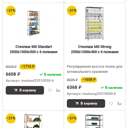
в
к
в
к
избранное
сравнению
избранное
срав
−21%
−21%
Стеллаж MS Standart
Стеллаж MS Strong
2550х1000х500 c 6 полками
2550х1000х400 c 6 полками
Регулируемая высота полок для
8324 ₽
−1716 ₽
оптимального хранения
6608 ₽
В наличии
8026 ₽
−1658 ₽
Артикул: msstand25510050-6
6368 ₽
В наличии
Добавить
Добавить
В корзину
Артикул: msstrong25510040-6
в
к
избранное
сравнению
Добавить
Доба
В корзину
в
к
избранное
срав
−21%
−21%