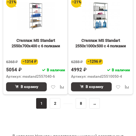
−21%
−21%
Стеллаж MS Standart
Стеллаж MS Standart
2550х700х400 c 6 полками
2550х1000х500 c 4 полками
6368 ₽
−1314 ₽
6288 ₽
−1296 ₽
5054 ₽
4992 ₽
В наличии
В наличии
Артикул: msstand2557040-6
Артикул: msstand25510050-4
Добавить
Добавить
Добавить
Доба
В корзину
В корзину
в
к
в
к
избранное
сравнению
избранное
срав
1
2
8
→