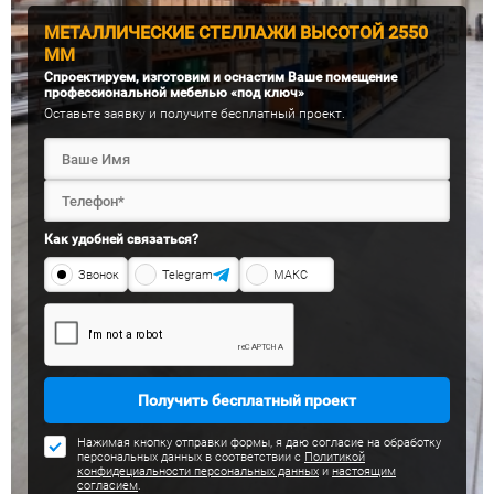
МЕТАЛЛИЧЕСКИЕ СТЕЛЛАЖИ ВЫСОТОЙ 2550
ММ
Спроектируем, изготовим и оснастим Ваше помещение
профессиональной мебелью «под ключ»
Оставьте заявку и получите бесплатный проект.
Как удобней связаться?
Звонок
Telegram
МАКС
Получить бесплатный проект
Нажимая кнопку отправки формы, я даю согласие на обработку
персональных данных в соответствии с
Политикой
конфидециальности персональных данных
и
настоящим
согласием
.