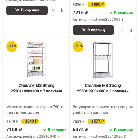
9096 ₽
−1880 ₽
Добавить
Добавить
В корзину
7216 ₽
В наличии
в
к
Артикул: msstrong2557050-8
избранное
сравнению
Добавить
Доба
В корзину
в
к
избранное
срав
−21%
−21%
Стеллаж MS Strong
Стеллаж MS Strong
2550х1000х400 c 7 полками
2550х1200х600 c 3 полками
Максимальная нагрузка 750 кг
Регулируемая высота полок для
для любых задач
удобства хранения
8949 ₽
−1849 ₽
7651 ₽
−1577 ₽
7100 ₽
6074 ₽
В наличии
В наличии
Артикул: msstrong25510040-7
Артикул: msstrong25512060-3