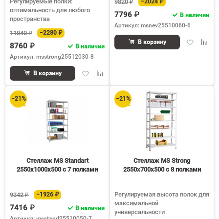
Регулируемые полки:
9820 ₽
−2024 ₽
оптимальность для любого
7796 ₽
В наличии
пространства
Артикул: msnev25510060-6
11040 ₽
−2280 ₽
Добавить
Доба
В корзину
8760 ₽
В наличии
в
к
Артикул: msstrong25512030-8
избранное
срав
Добавить
Добавить
В корзину
в
к
избранное
сравнению
−21%
−21%
Стеллаж MS Standart
Стеллаж MS Strong
2550х1000х500 c 7 полками
2550х700х500 c 8 полками
Регулируемая высота полок для
9342 ₽
−1926 ₽
максимальной
7416 ₽
В наличии
универсальности
Артикул: msstand25510050-7