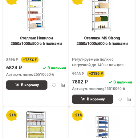
60
90
150
Стеллаж Невилон
Стеллаж MS Strong
2550х1000х500 c 6 полками
2550х1000х600 c 6 полками
Регулируемые полки с
8596 ₽
−1772 ₽
нагрузкой до 140 кг каждая
6824 ₽
В наличии
9988 ₽
−2186 ₽
Артикул: msnev25510050-6
7802 ₽
В наличии
Добавить
Добавить
В корзину
Артикул: msstrong25510060-6
в
к
избранное
сравнению
Добавить
Доба
В корзину
в
к
избранное
срав
−21%
−21%