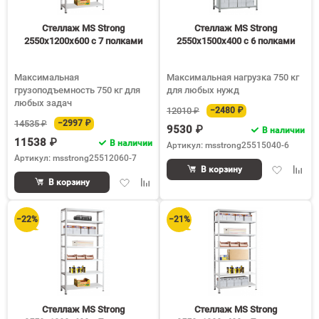
Стеллаж MS Strong
Стеллаж MS Strong
2550х1200х600 c 7 полками
2550х1500х400 c 6 полками
Максимальная
Максимальная нагрузка 750 кг
грузоподъемность 750 кг для
для любых нужд
любых задач
12010 ₽
−2480 ₽
14535 ₽
−2997 ₽
9530 ₽
В наличии
11538 ₽
В наличии
Артикул: msstrong25515040-6
Артикул: msstrong25512060-7
Добавить
Доба
В корзину
Добавить
Добавить
в
к
В корзину
в
к
избранное
срав
избранное
сравнению
−22%
−21%
Стеллаж MS Strong
Стеллаж MS Strong