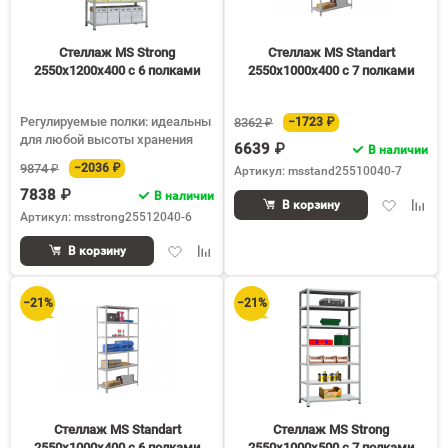
Стеллаж MS Strong
Стеллаж MS Standart
2550х1200х400 c 6 полками
2550х1000х400 c 7 полками
Регулируемые полки: идеальны
8362 ₽
−1723 ₽
для любой высоты хранения
6639 ₽
В наличии
9874 ₽
−2036 ₽
Артикул: msstand25510040-7
7838 ₽
В наличии
Добавить
Доба
В корзину
Артикул: msstrong25512040-6
в
к
избранное
срав
Добавить
Добавить
В корзину
в
к
избранное
сравнению
−21%
−21%
Стеллаж MS Standart
Стеллаж MS Strong
2550х1000х400 c 6 полками
2550х1000х500 c 7 полками