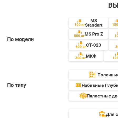
ВЫ
MS
Standart
MS Pro Z
По модели
СТ-023
МКФ
Полочны
По типу
Набивные (глуб
Паллетные дв
Для 