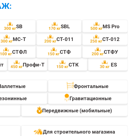
АЖ:
SB
SBL
MS Pro
МС-Т
СТ-011
СТ-012
СТФЛ
CТФ
СТФУ
йт
Профи-Т
СТК
ES
Паллетные
Фронтальные
езонинные
Гравитационные
Передвижные (мобильные)
Для строительного магазина