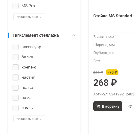
MS Pro
Стойка MS Standart
показать еще
Тип/элемент стеллажа
Высота, мм:
Ширина, мм:
аксессуар
Глубина, мм:
балка
Вес::
крепеж
−70 ₽
338 ₽
настил
268 ₽
полка
Артикул: S2419921240
рама
Бы
В корзину
связь
про
показать еще