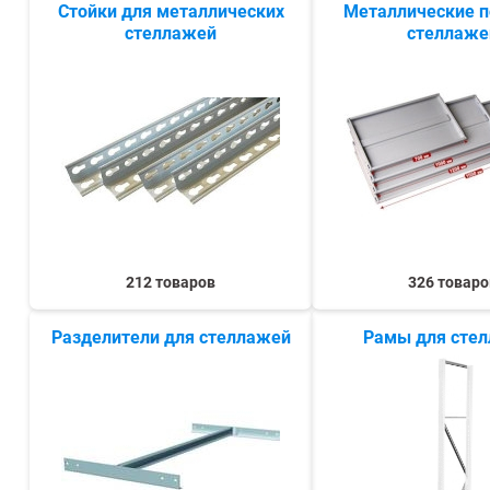
Стойки для металлических
Металлические п
СЕЙФЫ
стеллажей
стеллаже
Ремонтная и сервисна
ПРОМЫШЛЕННАЯ МЕБЕЛЬ
Производство электро
Пищевое производств
ВЕРСТАКИ
Фармацевтическое пр
ПЛАТФОРМЕННЫЕ ТЕЛЕЖКИ
МЕДИЦИНСКАЯ МЕБЕЛЬ
212 товаров
326 товаро
Разделители для стеллажей
Рамы для сте
ОФИСНАЯ МЕБЕЛЬ
ОФИСНЫЕ КРЕСЛА
ПОЧТОВЫЕ ЯЩИКИ