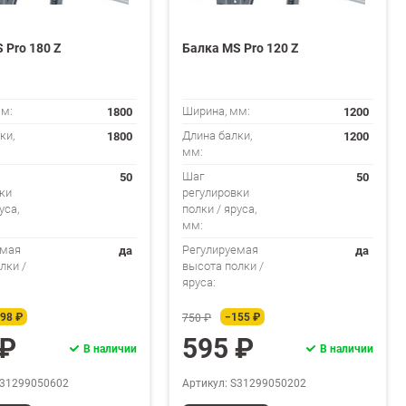
 Pro 180 Z
Балка MS Pro 120 Z
1800
1200
мм:
Ширина, мм:
1800
1200
ки,
Длина балки,
мм:
50
50
Шаг
ки
регулировки
уса,
полки / яруса,
мм:
да
да
емая
Регулируемая
лки /
высота полки /
яруса:
98 ₽
−155 ₽
750 ₽
 ₽
595 ₽
В наличии
В наличии
S31299050602
Артикул: S31299050202