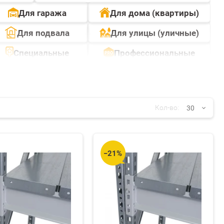
Для гаража
Для дома (квартиры)
Для подвала
Для улицы (уличные)
Специальные
Профессиональные
30
Кол-во:
30
−21%
60
90
150