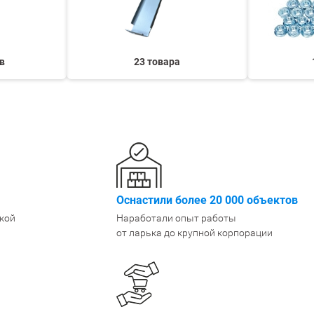
Крепеж
1500 мм
900 мм
Подпятники
1600 мм
1000 мм
Разделители для полок
1800 мм
1200 мм
в
23 товара
Показать еще
Показать еще
Показать
▼
▼
ПО КОЛ-ВУ ПОЛОК
ПО МАТЕРИАЛУ /
ПО ГРУ
1
ПОКРЫТИЮ
Легкие (д
Порошковое покрытие
2
Среднегр
Оцинкованные
кг)
3
Металл + дерево
Грузовые
4
Антикоррозийное
Тяжелые 
5
Оснастили более 20 000 объектов
6
кой
Наработали опыт работы
Показать еще
▼
от ларька до крупной корпорации
ПО РАЗМЕРУ
ШИН/КОЛЕС
ДЛЯ БУТ
Узкие
Для 8 шин
Для 5л б
Широкие
Для 12 колёс
Для 19л 
Маленькие