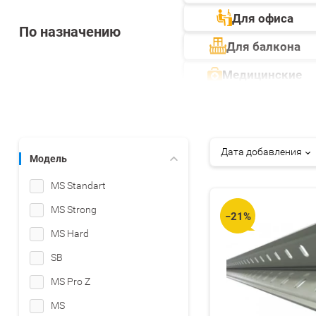
Для офиса
По назначению
Для балкона
Медицинские
Дата добавления
Модель
MS Standart
MS Strong
−21%
MS Hard
SB
MS Pro Z
MS