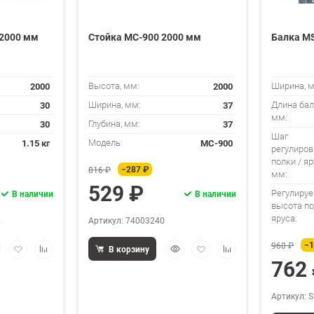
 2000 мм
Стойка МС-900 2000 мм
Балка MS
2000
2000
Высота, мм:
Ширина, 
30
37
Ширина, мм:
Длина бал
мм:
30
37
Глубина, мм:
Шаг
1.15 кг
МС-900
Модель:
регулиров
полки / яр
−287 ₽
816 ₽
мм:
529 ₽
В наличии
В наличии
Регулиру
высота по
яруса:
2
Артикул: 74003240
−1
стрый
Добавить
Добавить
Быстрый
Добавить
Добавить
960 ₽
В корзину
смотр
в
к
просмотр
в
к
762
избранное
сравнению
избранное
сравнению
Артикул: 