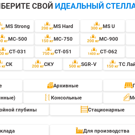
БЕРИТЕ СВОЙ
ИДЕАЛЬНЫЙ СТЕЛЛ
MS Strong
MS Hard
MS U
МС-500
МС-750
МС-900
СТ-031
СТ-051
СТ-062
СК
СКУ
SGR-V
ТС Ла
е
Архивные
инные)
Консольные
М
ойной глубины
Стационарные
склада
Для производства