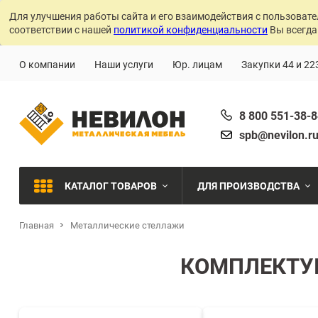
Для улучшения работы сайта и его взаимодействия с пользовате
соответствии с нашей
политикой конфиденциальности
Вы всегда
О компании
Наши услуги
Юр. лицам
Закупки 44 и 22
8 800 551-38-
spb@nevilon.r
КАТАЛОГ ТОВАРОВ
ДЛЯ ПРОИЗВОДСТВА
Главная
Металлические стеллажи
Швейное производств
МЕТАЛЛИЧЕСКИЕ СТЕЛЛАЖИ
Металлообработка
КОМПЛЕКТУ
МЕТАЛЛИЧЕСКИЕ ШКАФЫ
Сварочное производст
Производства с ЧПУ