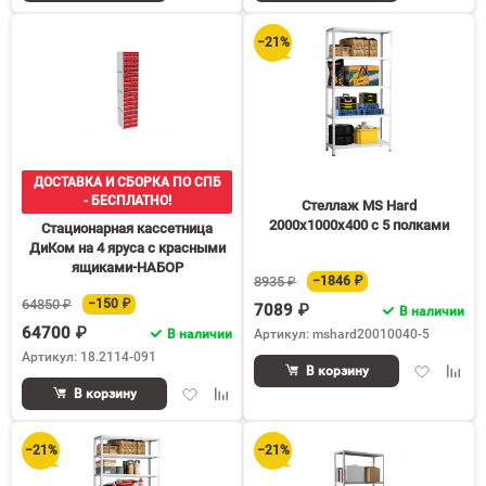
в
к
в
к
избранное
сравнению
избранное
срав
−21%
ДОСТАВКА И СБОРКА ПО СПБ
- БЕСПЛАТНО!
Стеллаж MS Hard
2000х1000х400 c 5 полками
Стационарная кассетница
ДиКом на 4 яруса с красными
ящиками-НАБОР
8935 ₽
−1846 ₽
64850 ₽
−150 ₽
7089 ₽
В наличии
64700 ₽
В наличии
Артикул: mshard20010040-5
Артикул: 18.2114-091
Добавить
Доба
В корзину
в
к
Добавить
Добавить
В корзину
избранное
срав
в
к
избранное
сравнению
−21%
−21%