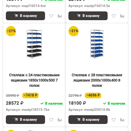
Артикул: mspl16014-6re
Артикул: msstpl16014-5e
Добавить
Добавить
Добавить
Доба
В корзину
В корзину
в
к
в
к
избранное
сравнению
избранное
срав
−21%
−21%
Стеллаж с 24 пластиковыми
Стеллаж с 28 пластиковыми
ящиками 1850х1000х500 7
ящиками 2000х1000х400 8
полок
полок
35990 ₽
−7418 ₽
22796 ₽
−4696 ₽
28572 ₽
18100 ₽
В наличии
В наличии
Артикул: msstpl18515-7be
Артикул: msstpl20014-8b
Добавить
Добавить
Добавить
Доба
В корзину
В корзину
в
к
в
к
избранное
сравнению
избранное
срав