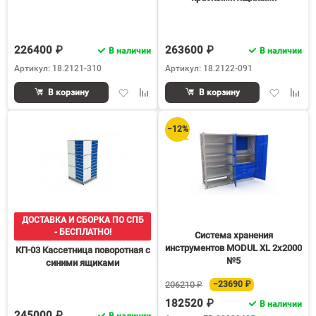
226400 ₽
263600 ₽
В наличии
В наличии
Артикул: 18.2121-310
Артикул: 18.2122-091
Добавить
Добавить
Добавить
Доба
В корзину
В корзину
в
к
в
к
избранное
сравнению
избранное
срав
−12%
ДОСТАВКА И СБОРКА ПО СПБ
- БЕСПЛАТНО!
Система хранения
инструментов MODUL XL 2x2000
КП-03 Кассетница поворотная с
№5
синими ящиками
206210 ₽
−23690 ₽
182520 ₽
В наличии
245000 ₽
В наличии