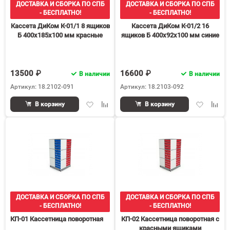
ДОСТАВКА И СБОРКА ПО СПБ
ДОСТАВКА И СБОРКА ПО СПБ
- БЕСПЛАТНО!
- БЕСПЛАТНО!
Кассета ДиКом К-01/1 8 ящиков
Кассета ДиКом К-01/2 16
Б 400х185х100 мм красные
ящиков Б 400х92х100 мм синие
13500 ₽
16600 ₽
В наличии
В наличии
Артикул: 18.2102-091
Артикул: 18.2103-092
Добавить
Добавить
Добавить
Доба
В корзину
В корзину
в
к
в
к
избранное
сравнению
избранное
срав
ДОСТАВКА И СБОРКА ПО СПБ
ДОСТАВКА И СБОРКА ПО СПБ
- БЕСПЛАТНО!
- БЕСПЛАТНО!
КП-01 Кассетница поворотная
КП-02 Кассетница поворотная с
красными ящиками