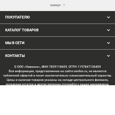
наверх
ПОКУПАТЕЛЮ
КАТАЛОГ ТОВАРОВ
МЫ В СЕТИ
КОНТАКТЫ
© ООО «Невилон», ИНН 7839118609, ОГРН 1197847136409
Вся информация, представленная на сайте nevilon.ru, не является
публичной офертой и носит исключительно ознакомительный характер.
Цены и наличие товаров указаны на складе центрального филиала,
складские остатки в других регионах уточняйте у наших менеджеров.
Изображение товаров может отличаться от продукции «вживую».
Производитель имеет право без предварительного согласования
вносить изменения в конструкцию изделий, не ухудшающие их
потребительских качеств, с целью улучшения технических
характеристик. Копирование данных с сайта без письменного
согласования запрещено. Любое использование материалов сайта,
включая тексты, изображения, элементы дизайна, структуру страниц,