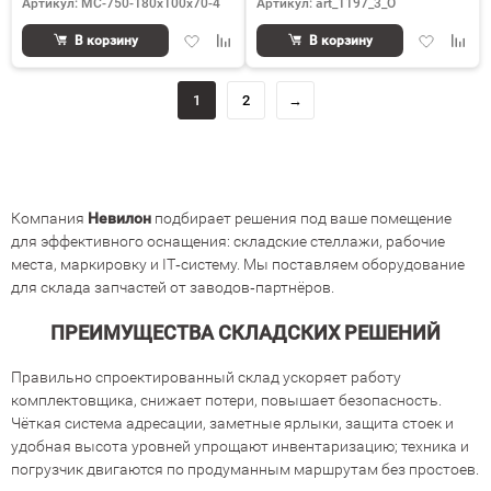
Артикул: МС-750-180х100х70-4
Артикул: art_1197_3_O
Добавить
Добавить
Добавить
Доба
В корзину
В корзину
в
к
в
к
избранное
сравнению
избранное
срав
1
2
→
Компания
Невилон
подбирает решения под ваше помещение
для эффективного оснащения: складские стеллажи, рабочие
места, маркировку и IT‐систему. Мы поставляем оборудование
для склада запчастей от заводов‐партнёров.
ПРЕИМУЩЕСТВА СКЛАДСКИХ РЕШЕНИЙ
Правильно спроектированный склад ускоряет работу
комплектовщика, снижает потери, повышает безопасность.
Чёткая система адресации, заметные ярлыки, защита стоек и
удобная высота уровней упрощают инвентаризацию; техника и
погрузчик двигаются по продуманным маршрутам без простоев.