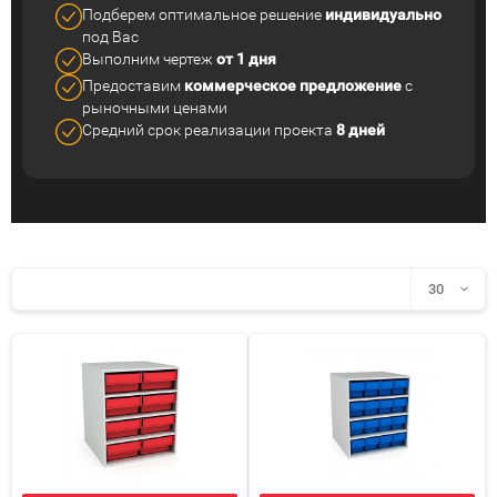
Подберем оптимальное решение
индивидуально
под Вас
Выполним чертеж
от 1 дня
Предоставим
коммерческое
предложение
с
рыночными ценами
Средний срок реализации
проекта
8 дней
30
30
60
90
150