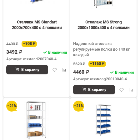
Стеллаж MS Standart
Стеллаж MS Strong
2000х700х400 c 4 полками
2000х1000х400 c 4 полками
Надежный стеллаж:
4400 ₽
−908 ₽
регулируемые полки до 140 кг
3492 ₽
В наличии
каждый
Артикул: msstand2007040-4
5620 ₽
−1160 ₽
Добавить
Добавить
В корзину
4460 ₽
В наличии
в
к
Артикул: msstrong20010040-4
избранное
сравнению
Добавить
Доба
В корзину
в
к
избранное
срав
−21%
−21%