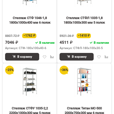
Стеллаж СТФ 1046-1,8
Стеллаж СТФЛ 1035-1,8
1800х1000х400 мм 6 полок
1800х1000х300 мм 5 полок
8807.72 ₽
−1762 ₽
5921.36 ₽
−1410 ₽
7046 ₽
4511 ₽
В наличии
В наличии
Артикул: СТФ-180х100х40-6
Артикул: СТФЛ-180х100х30-5
Добавить
Добавить
Добавить
Доба
В корзину
В корзину
в
к
в
к
избранное
сравнению
избранное
срав
−25%
−36%
Стеллаж СТФУ 1035-2,2
Стеллаж Титан МС-500
2200х1000х300 мм 5 полок
2000х700х300 мм 6 полок