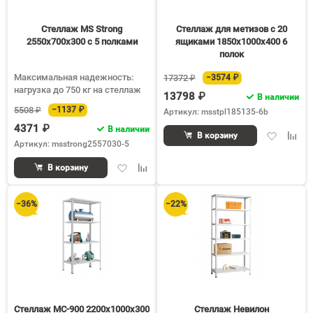
Стеллаж MS Strong
Стеллаж для метизов с 20
2550х700х300 c 5 полками
ящиками 1850х1000х400 6
полок
Максимальная надежность:
17372 ₽
−3574 ₽
нагрузка до 750 кг на стеллаж
13798 ₽
В наличии
5508 ₽
−1137 ₽
Артикул: msstpl185135-6b
4371 ₽
В наличии
Добавить
Доба
В корзину
Артикул: msstrong2557030-5
в
к
избранное
срав
Добавить
Добавить
В корзину
в
к
избранное
сравнению
−36%
−22%
Стеллаж МС-900 2200х1000х300
Стеллаж Невилон