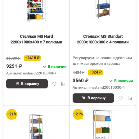
Стеллаж MS Hard
Стеллаж MS Standart
2200х1000х400 c 7 полками
2000х1000х300 c 4 полками
Регулируемые полки: идеальны
11709 ₽
−2418 ₽
для мастерской и гаража
9291 ₽
В наличии
4484 ₽
−924 ₽
Артикул: mshard22010040-7
3560 ₽
В наличии
Добавить
Добавить
В корзину
Артикул: msstand20010030-4
в
к
избранное
сравнению
Добавить
Доба
В корзину
в
к
избранное
срав
−21%
−21%