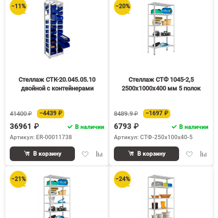
−11%
−20%
Стеллаж СТК-20.045.05.10
Стеллаж СТФ 1045-2,5
двойной с контейнерами
2500х1000х400 мм 5 полок
41400 ₽
−4439 ₽
8489.9 ₽
−1697 ₽
36961 ₽
6793 ₽
В наличии
В наличии
Артикул: ER-00011738
Артикул: СТФ-250х100х40-5
Добавить
Добавить
Добавить
Доба
В корзину
В корзину
в
к
в
к
избранное
сравнению
избранное
срав
−21%
−24%