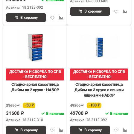
Артикул: ER-00033405
Артикул: 18.2123-092
Добавить
Доба
В корзину
в
к
Добавить
Добавить
В корзину
избранное
срав
в
к
избранное
сравнению
ДОСТАВКА И СБОРКА ПО СПБ
ДОСТАВКА И СБОРКА ПО СПБ
- БЕСПЛАТНО!
- БЕСПЛАТНО!
Стационарная кассетница
Стационарная кассетница
ДиКом на 2 яруса - НАБОР
ДиКом на 3 яруса с синими
ящиками-НАБОР
31650 ₽
−50 ₽
49800 ₽
−100 ₽
31600 ₽
49700 ₽
В наличии
В наличии
Артикул: 18.2112-310
Артикул: 18.2113-092
Добавить
Добавить
Добавить
Доба
В корзину
В корзину