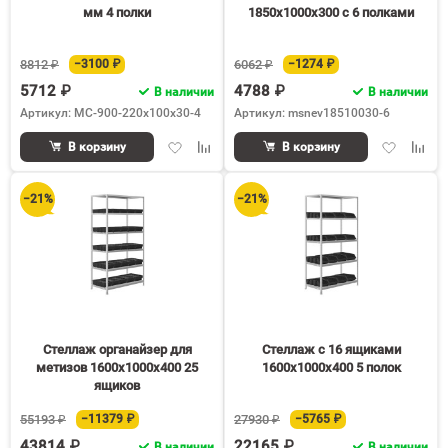
мм 4 полки
1850х1000х300 c 6 полками
8812 ₽
−3100 ₽
6062 ₽
−1274 ₽
5712 ₽
4788 ₽
В наличии
В наличии
Артикул: МС-900-220х100х30-4
Артикул: msnev18510030-6
Добавить
Добавить
Добавить
Доба
В корзину
В корзину
в
к
в
к
избранное
сравнению
избранное
срав
−21%
−21%
Стеллаж органайзер для
Стеллаж с 16 ящиками
метизов 1600х1000х400 25
1600х1000х400 5 полок
ящиков
55193 ₽
−11379 ₽
27930 ₽
−5765 ₽
43814 ₽
22165 ₽
В наличии
В наличии