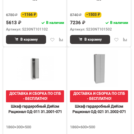
6780 ₽
−1166 ₽
8740 ₽
−1503 ₽
5613 ₽
7236 ₽
В наличии
В наличии
Артикул: S230NT101102
Артикул: S230NT101502
Добавить
Добавить
Добавить
Доба
В корзину
В корзину
в
к
в
к
избранное
сравнению
избранное
срав
ДОСТАВКА И СБОРКА ПО СПБ
ДОСТАВКА И СБОРКА ПО СПБ
- БЕСПЛАТНО!
- БЕСПЛАТНО!
Шкаф гардеробный ДиКом
Шкаф гардеробный ДиКом
Рационал ОД-311 31.2001-071
Рационал ОД-321 31.2002-071
1860×300×500
1860×600×500