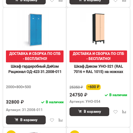
в
к
в
к
избранное
сравнению
избранное
срав
ДОСТАВКА И СБОРКА ПО СПБ
ДОСТАВКА И СБОРКА ПО СПБ
- БЕСПЛАТНО!
- БЕСПЛАТНО!
Шкаф гардеробный ДиКом
Шкаф Диком УНО-321 (RAL
Рационал ОД-423 31.2008-011
7016 + RAL 1015) на ножках
2000×800×500
25350 ₽
−600 ₽
24750 ₽
В наличии
32800 ₽
Артикул: УНО-054
В наличии
Артикул: 31.2008-011
Добавить
Доба
В корзину
в
к
Добавить
Добавить
В корзину
избранное
срав
в
к
избранное
сравнению