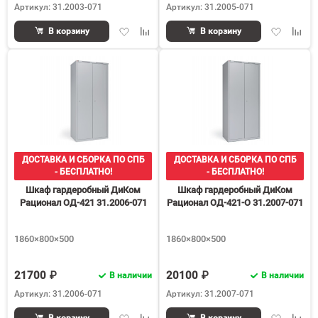
Артикул: 31.2003-071
Артикул: 31.2005-071
Добавить
Добавить
Добавить
Доба
В корзину
В корзину
в
к
в
к
избранное
сравнению
избранное
срав
ДОСТАВКА И СБОРКА ПО СПБ
ДОСТАВКА И СБОРКА ПО СПБ
- БЕСПЛАТНО!
- БЕСПЛАТНО!
Шкаф гардеробный ДиКом
Шкаф гардеробный ДиКом
Рационал ОД-421 31.2006-071
Рационал ОД-421-О 31.2007-071
1860×800×500
1860×800×500
21700 ₽
20100 ₽
В наличии
В наличии
Артикул: 31.2006-071
Артикул: 31.2007-071
Добавить
Добавить
Добавить
Доба
В корзину
В корзину