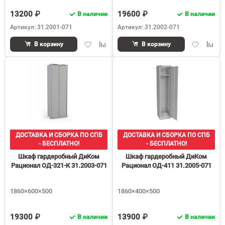
13200 ₽
19600 ₽
В наличии
В наличии
Артикул: 31.2001-071
Артикул: 31.2002-071
Добавить
Добавить
Добавить
Доба
В корзину
В корзину
в
к
в
к
избранное
сравнению
избранное
срав
ДОСТАВКА И СБОРКА ПО СПБ
ДОСТАВКА И СБОРКА ПО СПБ
- БЕСПЛАТНО!
- БЕСПЛАТНО!
Шкаф гардеробный ДиКом
Шкаф гардеробный ДиКом
Рационал ОД-321-К 31.2003-071
Рационал ОД-411 31.2005-071
1860×600×500
1860×400×500
19300 ₽
13900 ₽
В наличии
В наличии