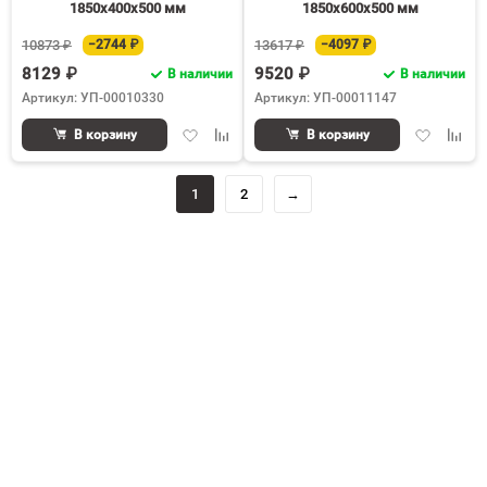
1850х400х500 мм
1850х600х500 мм
10873 ₽
−2744 ₽
13617 ₽
−4097 ₽
8129 ₽
9520 ₽
В наличии
В наличии
Артикул: УП-00010330
Артикул: УП-00011147
Добавить
Добавить
Добавить
Доба
В корзину
В корзину
в
к
в
к
избранное
сравнению
избранное
срав
1
2
→