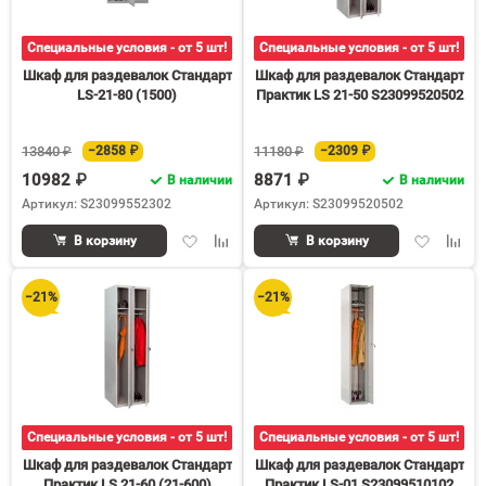
Специальные условия - от 5 шт!
Специальные условия - от 5 шт!
Шкаф для раздевалок Стандарт
Шкаф для раздевалок Стандарт
LS-21-80 (1500)
Практик LS 21-50 S23099520502
13840 ₽
−2858 ₽
11180 ₽
−2309 ₽
10982 ₽
8871 ₽
В наличии
В наличии
Артикул: S23099552302
Артикул: S23099520502
Добавить
Добавить
Добавить
Доба
В корзину
В корзину
в
к
в
к
избранное
сравнению
избранное
срав
−21%
−21%
Специальные условия - от 5 шт!
Специальные условия - от 5 шт!
Шкаф для раздевалок Стандарт
Шкаф для раздевалок Стандарт
Практик LS 21-60 (21-600)
Практик LS-01 S23099510102