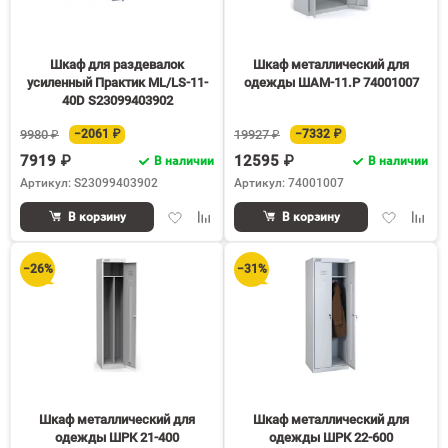
Шкаф для раздевалок
Шкаф металлический для
усиленный Практик ML/LS-11-
одежды ШАМ-11.Р 74001007
40D S23099403902
9980 ₽
−2061 ₽
19927 ₽
−7332 ₽
7919 ₽
12595 ₽
В наличии
В наличии
Артикул: S23099403902
Артикул: 74001007
Добавить
Добавить
Добавить
Доба
В корзину
В корзину
в
к
в
к
избранное
сравнению
избранное
срав
−26%
−31%
Шкаф металлический для
Шкаф металлический для
одежды ШРК 21-400
одежды ШРК 22-600