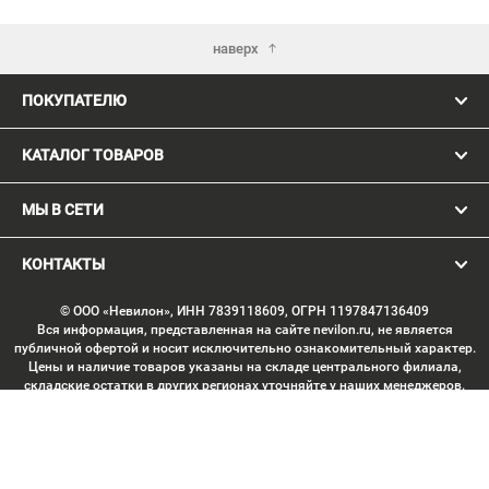
наверх
ПОКУПАТЕЛЮ
КАТАЛОГ ТОВАРОВ
МЫ В СЕТИ
КОНТАКТЫ
© ООО «Невилон», ИНН 7839118609, ОГРН 1197847136409
Вся информация, представленная на сайте nevilon.ru, не является
публичной офертой и носит исключительно ознакомительный характер.
Цены и наличие товаров указаны на складе центрального филиала,
складские остатки в других регионах уточняйте у наших менеджеров.
Изображение товаров может отличаться от продукции «вживую».
Производитель имеет право без предварительного согласования
вносить изменения в конструкцию изделий, не ухудшающие их
потребительских качеств, с целью улучшения технических
характеристик. Копирование данных с сайта без письменного