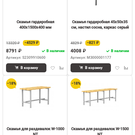
Скамья гардеробная
Скамья гардеробная 45х50х35
400х1500х400 мм
см, настил сосна, каркас серый
13320 ₽
−4529 ₽
4829 ₽
−821 ₽
8791 ₽
4008 ₽
В наличии
В наличии
Артикул: S2309910600
Артикул: МЗ000001177
Добавить
Добавить
Добавить
Доба
В корзину
В корзину
в
к
в
к
избранное
сравнению
избранное
срав
−18%
−18%
Скамья для раздевалок W-1000
Скамья для раздевалок W-1500
NT
NT