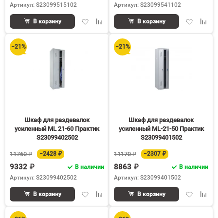
Артикул: S23099515102
Артикул: S23099541102
Добавить
Добавить
Добавить
Доба
В корзину
В корзину
в
к
в
к
избранное
сравнению
избранное
срав
−21%
−21%
Шкаф для раздевалок
Шкаф для раздевалок
усиленный ML 21-60 Практик
усиленный ML-21-50 Практик
S23099402502
S23099401502
11760 ₽
−2428 ₽
11170 ₽
−2307 ₽
9332 ₽
8863 ₽
В наличии
В наличии
Артикул: S23099402502
Артикул: S23099401502
Добавить
Добавить
Добавить
Доба
В корзину
В корзину
в
к
в
к
избранное
сравнению
избранное
срав