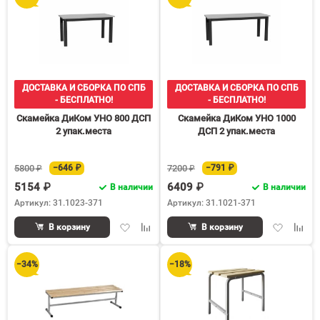
60
90
150
ДОСТАВКА И СБОРКА ПО СПБ
ДОСТАВКА И СБОРКА ПО СПБ
- БЕСПЛАТНО!
- БЕСПЛАТНО!
Скамейка ДиКом УНО 800 ДСП
Скамейка ДиКом УНО 1000
2 упак.места
ДСП 2 упак.места
5800 ₽
−646 ₽
7200 ₽
−791 ₽
5154 ₽
6409 ₽
В наличии
В наличии
Артикул: 31.1023-371
Артикул: 31.1021-371
Добавить
Добавить
Добавить
Доба
В корзину
В корзину
в
к
в
к
избранное
сравнению
избранное
срав
−34%
−18%