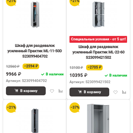
−21%
−21%
Специальные условия - от 5 шт!
Шкаф для раздевалок
Шкаф для раздевалок
усиленный Практик ML-11-50D
усиленный Практик ML-22-60
S23099404702
S23099421502
12560 ₽
−2594 ₽
13100 ₽
−2705 ₽
9966 ₽
В наличии
10395 ₽
В наличии
Артикул: S23099404702
Артикул: S23099421502
Добавить
Добавить
В корзину
Добавить
Доба
В корзину
в
к
в
к
избранное
сравнению
избранное
срав
−21%
−37%