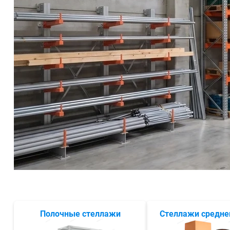
СЕЙФЫ
Ремонтная и сервисна
ПРОМЫШЛЕННАЯ МЕБЕЛЬ
Производство электро
Пищевое производств
ВЕРСТАКИ
Фармацевтическое пр
ПЛАТФОРМЕННЫЕ ТЕЛЕЖКИ
МЕДИЦИНСКАЯ МЕБЕЛЬ
ОФИСНАЯ МЕБЕЛЬ
ОФИСНЫЕ КРЕСЛА
Полочные стеллажи
Стеллажи средне
ПОЧТОВЫЕ ЯЩИКИ