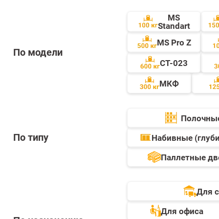
MS
Standart
MS Pro Z
По модели
СТ-023
МКФ
Полочны
По типу
Набивные (глуб
Паллетные дв
Для 
Для офиса