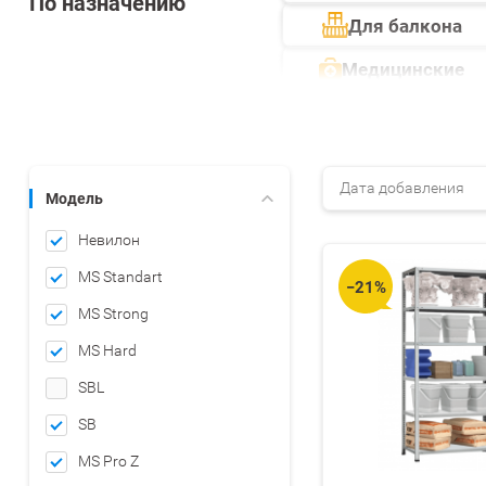
По назначению
Для балкона
Медицинские
Дата добавления
Модель
Невилон
MS Standart
−21%
MS Strong
MS Hard
SBL
SB
MS Pro Z