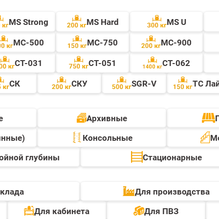
MS Strong
MS Hard
MS U
МС-500
МС-750
МС-900
СТ-031
СТ-051
СТ-062
СК
СКУ
SGR-V
ТС Ла
е
Архивные
инные)
Консольные
М
ойной глубины
Стационарные
склада
Для производства
Для кабинета
Для ПВЗ