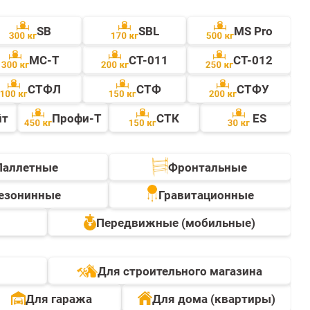
SB
SBL
MS Pro
МС-Т
СТ-011
СТ-012
СТФЛ
CТФ
СТФУ
йт
Профи-Т
СТК
ES
Паллетные
Фронтальные
езонинные
Гравитационные
Передвижные (мобильные)
Для строительного магазина
Для гаража
Для дома (квартиры)