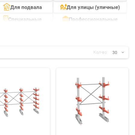
Для подвала
Для улицы (уличные)
Специальные
Профессиональные
30
Кол-во:
30
60
90
150