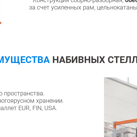
Большие
за счет усиленных рам, цельнокатан
МУЩЕСТВА
НАБИВНЫХ СТЕЛ
о пространства.
ногоярусном хранении.
ллет EUR, FIN, USA.