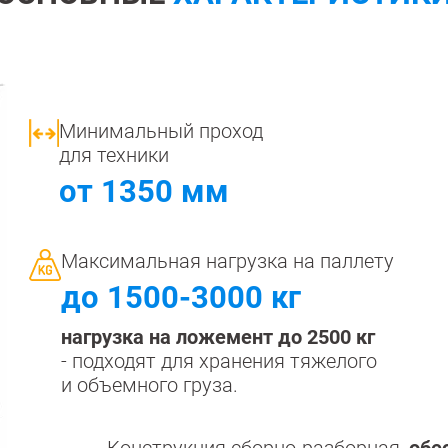
Крепеж
1500 мм
900 мм
Подпятники
1600 мм
1000 мм
Разделители для полок
1800 мм
1200 мм
Показать еще
Показать еще
Показать
▼
▼
Минимальный проход
ПО КОЛ-ВУ ПОЛОК
ПО МАТЕРИАЛУ /
ПО ГРУ
для техники
1
ПОКРЫТИЮ
Легкие (д
от 1350 мм
Порошковое покрытие
2
Среднегр
Оцинкованные
кг)
3
Металл + дерево
Грузовые
4
Максимальная нагрузка на паллету
Антикоррозийное
Тяжелые 
5
до 1500-3000 кг
6
Показать еще
▼
нагрузка на ложемент до
2500 кг
- подходят для хранения тяжелого
ПО РАЗМЕРУ
ШИН/КОЛЕС
ДЛЯ БУТ
и объемного груза.
Узкие
Для 8 шин
Для 5л б
Широкие
Для 12 колёс
Для 19л 
Маленькие
обе
Конструкция сборно-разборная,