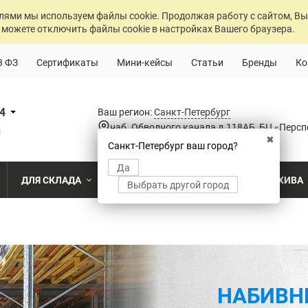
лями мы используем файлы cookie. Продолжая работу с сайтом, Вы
 можете отключить файлы cookie в настройках Вашего браузера.
3 ФЗ
Сертификаты
Мини-кейсы
Статьи
Бренды
Ко
84
Ваш регион:
Санкт-Петербург
наб. Обводного канала д.118АБ, БЦ «Персп
u
✖
Санкт-Петербург ваш город?
Да
ДЛЯ СКЛАДА
ДЛЯ РАЗДЕВАЛОК
ДЛЯ АРХИВА
Выбрать другой город
о
Промышленный склад
Раздевалка на производственном пр
Архив пост
ПО МОДЕЛИ
ПО ТИПУ
ПО НАЗ
MS Standart
Полочные
Для скла
Склад временного хранения
Раздевалка на пищевом производств
Архивохра
MS Strong
Архивные
Для прои
во
Склад транспортной компании
Раздевалка в медицинском учрежде
Архив прое
MS Hard
Паллетные
Для стро
НАБИВН
магазин
MS U
Фронтальные
Холодильный склад
Раздевалка на складе
Архив мед