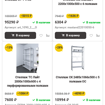
2200х1000х500 c 6 полками
100305 ₽
−5015 ₽
7940 ₽
−1636 ₽
95290 ₽
6304 ₽
В наличии
В наличии
Артикул: art_1090_2___O
Артикул: msstand22010050-6
Добавить
Добавить
Добавить
Доба
В корзину
В корзину
в
к
в
к
избранное
сравнению
избранное
срав
−13%
−28%
Стеллаж ТС Лайт
Стеллаж СК 2485х1066х500 с 5
2000х1000х600 с 4
полками ОС
перфорированными полками
8684 ₽
−1084 ₽
15084.06 ₽
−4090 ₽
7600 ₽
10994 ₽
В наличии
В наличии