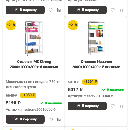
Артикул: ПЕРФ-2000x1000x600-4
Артикул: СК-0045
Добавить
Добавить
Добавить
Доба
В корзину
В корзину
в
к
в
к
избранное
сравнению
избранное
срав
−21%
−21%
Стеллаж MS Strong
Стеллаж Невилон
2000х1000х300 c 6 полками
2000х1000х400 c 5 полками
Максимальная нагрузка 750 кг
6318 ₽
−1301 ₽
для любого груза
5017 ₽
В наличии
6548 ₽
−1350 ₽
Артикул: msnev20010040-5
5198 ₽
В наличии
Добавить
Доба
В корзину
Артикул: msstrong20010030-6
в
к
избранное
срав
Добавить
Добавить
В корзину
в
к
избранное
сравнению