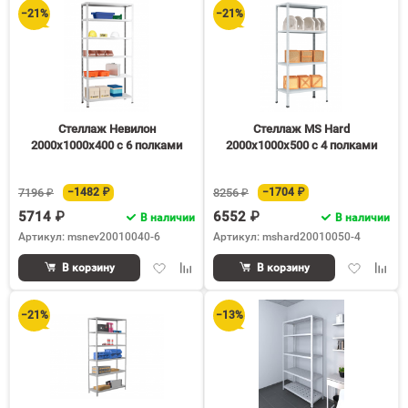
−21%
−21%
Стеллаж Невилон
Стеллаж MS Hard
2000х1000х400 c 6 полками
2000х1000х500 c 4 полками
7196 ₽
−1482 ₽
8256 ₽
−1704 ₽
5714 ₽
6552 ₽
В наличии
В наличии
Артикул: msnev20010040-6
Артикул: mshard20010050-4
Добавить
Добавить
Добавить
Доба
В корзину
В корзину
в
к
в
к
избранное
сравнению
избранное
срав
−21%
−13%