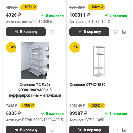
6206 ₽
−1278 ₽
108433 ₽
−5422 ₽
4928 ₽
103011 ₽
В наличии
В наличии
Артикул: msnev20010030-6
Артикул: art_1090_4___O
Добавить
Добавить
Добавить
Доба
В корзину
В корзину
в
к
в
к
избранное
сравнению
избранное
срав
−13%
−5%
Стеллаж ТС Лайт
Стеллаж СТЧС-1850
2000х1000х400 с 5
перфорированными полками
7893 ₽
−988 ₽
105249 ₽
−5262 ₽
6905 ₽
99987 ₽
В наличии
В наличии
Артикул: ПЕРФ-2000x1000x400-5
Артикул: СТЧС-1850
Добавить
Добавить
Добавить
Доба
В корзину
В корзину