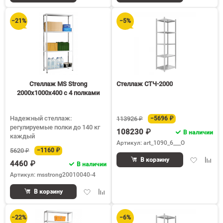
в
к
в
к
избранное
сравнению
избранное
срав
−21%
−5%
Стеллаж MS Strong
Стеллаж СТЧ-2000
2000х1000х400 c 4 полками
Надежный стеллаж:
113926 ₽
−5696 ₽
регулируемые полки до 140 кг
108230 ₽
В наличии
каждый
Артикул: art_1090_6___O
5620 ₽
−1160 ₽
Добавить
Доба
В корзину
4460 ₽
В наличии
в
к
Артикул: msstrong20010040-4
избранное
срав
Добавить
Добавить
В корзину
в
к
избранное
сравнению
−22%
−6%