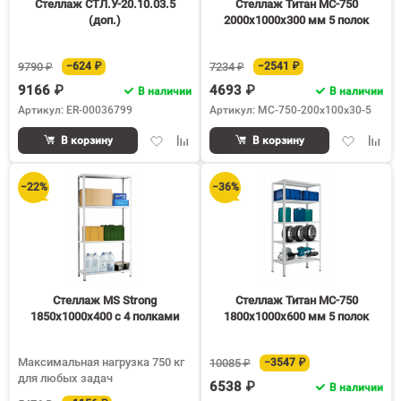
Стеллаж СТЛ.У-20.10.03.5
Стеллаж Титан МС-750
(доп.)
2000х1000х300 мм 5 полок
9790 ₽
−624 ₽
7234 ₽
−2541 ₽
9166 ₽
4693 ₽
В наличии
В наличии
Артикул: ER-00036799
Артикул: МС-750-200х100х30-5
Добавить
Добавить
Добавить
Доба
В корзину
В корзину
в
к
в
к
избранное
сравнению
избранное
срав
−22%
−36%
Стеллаж MS Strong
Стеллаж Титан МС-750
1850х1000х400 c 4 полками
1800х1000х600 мм 5 полок
Максимальная нагрузка 750 кг
10085 ₽
−3547 ₽
для любых задач
6538 ₽
В наличии