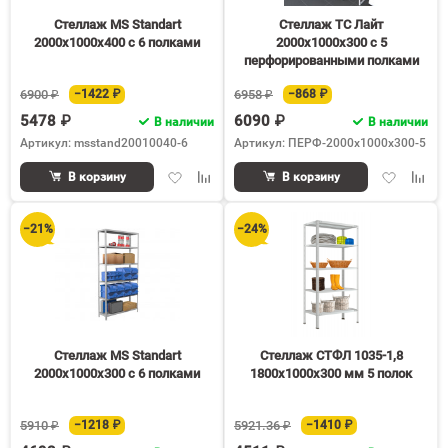
Стеллаж MS Standart
Стеллаж ТС Лайт
2000х1000х400 c 6 полками
2000х1000х300 с 5
перфорированными полками
6900 ₽
−1422 ₽
6958 ₽
−868 ₽
5478 ₽
6090 ₽
В наличии
В наличии
Артикул: msstand20010040-6
Артикул: ПЕРФ-2000x1000x300-5
Добавить
Добавить
Добавить
Доба
В корзину
В корзину
в
к
в
к
избранное
сравнению
избранное
срав
−21%
−24%
Стеллаж MS Standart
Стеллаж СТФЛ 1035-1,8
2000х1000х300 c 6 полками
1800х1000х300 мм 5 полок
5910 ₽
−1218 ₽
5921.36 ₽
−1410 ₽