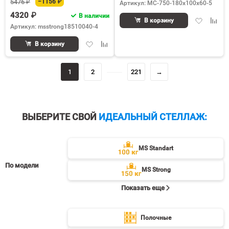
5476 ₽
−1156 ₽
Артикул: МС-750-180х100х60-5
4320 ₽
В наличии
Добавить
Доба
В корзину
Артикул: msstrong18510040-4
в
к
избранное
срав
Добавить
Добавить
В корзину
в
к
избранное
сравнению
1
2
221
→
ВЫБЕРИТЕ СВОЙ
ИДЕАЛЬНЫЙ СТЕЛЛАЖ:
MS Standart
По модели
MS Strong
Показать еще
Полочные