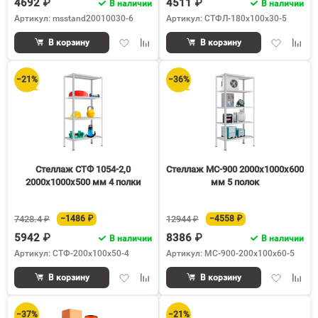
4692 ₽
4511 ₽
В наличии
В наличии
Артикул: msstand20010030-6
Артикул: СТФЛ-180х100х30-5
Добавить
Добавить
Добавить
Доба
В корзину
В корзину
в
к
в
к
избранное
сравнению
избранное
срав
−21%
−36%
Стеллаж СТФ 1054-2,0
Стеллаж МС-900 2000х1000х600
2000х1000х500 мм 4 полки
мм 5 полок
7428.4 ₽
−1486 ₽
12944 ₽
−4558 ₽
5942 ₽
8386 ₽
В наличии
В наличии
Артикул: СТФ-200х100х50-4
Артикул: МС-900-200х100х60-5
Добавить
Добавить
Добавить
Доба
В корзину
В корзину
в
к
в
к
избранное
сравнению
избранное
срав
−37%
−21%