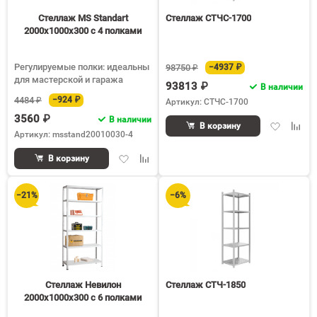
150
Стеллаж MS Standart
Стеллаж СТЧС-1700
2000х1000х300 c 4 полками
Регулируемые полки: идеальны
98750 ₽
−4937 ₽
для мастерской и гаража
93813 ₽
В наличии
4484 ₽
−924 ₽
Артикул: СТЧС-1700
3560 ₽
В наличии
Добавить
Доба
В корзину
Артикул: msstand20010030-4
в
к
избранное
срав
Добавить
Добавить
В корзину
в
к
избранное
сравнению
−21%
−6%
Стеллаж Невилон
Стеллаж СТЧ-1850
2000х1000х300 c 6 полками