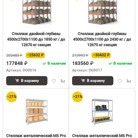
Стеллаж двойной глубины
Стеллаж двойной глубины
4500х2700х1100 до 1850 кг / до
4500х2700х1100 до 2430 кг / до
12670 кг секция
12670 кг секция
203480 ₽
−25632 ₽
213992 ₽
−30432 ₽
177848 ₽
183560 ₽
В наличии
В наличии
Артикул: DG0016
Артикул: DG0017
Добавить
Добавить
Добавить
Доба
В корзину
В корзину
в
к
в
к
избранное
сравнению
избранное
срав
−21%
−21%
Стеллаж металлический MS Pro
Стеллаж металлический MS Pro