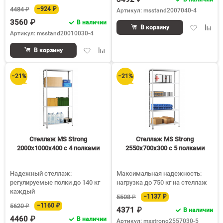
4484 ₽
−924 ₽
Артикул: msstand2007040-4
3560 ₽
В наличии
Добавить
Доба
В корзину
Артикул: msstand20010030-4
в
к
избранное
срав
Добавить
Добавить
В корзину
в
к
избранное
сравнению
−21%
−21%
Стеллаж MS Strong
Стеллаж MS Strong
2000х1000х400 c 4 полками
2550х700х300 c 5 полками
Надежный стеллаж:
Максимальная надежность:
регулируемые полки до 140 кг
нагрузка до 750 кг на стеллаж
каждый
5508 ₽
−1137 ₽
5620 ₽
−1160 ₽
4371 ₽
В наличии
4460 ₽
В наличии
Артикул: msstrong2557030-5