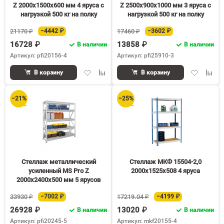
Z 2000х1500х600 мм 4 яруса с
Z 2500х900х1000 мм 3 яруса с
нагрузкой 500 кг на полку
нагрузкой 500 кг на полку
21170 ₽
−4442 ₽
17460 ₽
−3602 ₽
16728 ₽
13858 ₽
В наличии
В наличии
Артикул: pfi20156-4
Артикул: pfi25910-3
Добавить
Добавить
Добавить
Доба
В корзину
В корзину
в
к
в
к
избранное
сравнению
избранное
срав
−21%
−25%
Стеллаж металлический
Стеллаж МКФ 15504-2,0
усиленный MS Pro Z
2000х1525х508 4 яруса
2000х2400х500 мм 5 ярусов
33930 ₽
−7002 ₽
17219.04 ₽
−4199 ₽
26928 ₽
13020 ₽
В наличии
В наличии
Артикул: pfi20245-5
Артикул: mkf20155-4