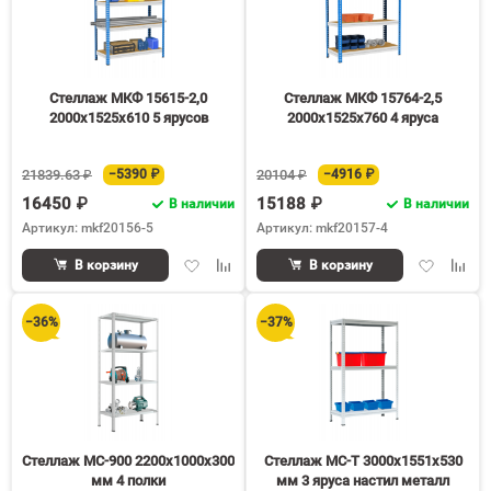
Стеллаж МКФ 15615-2,0
Стеллаж МКФ 15764-2,5
2000х1525х610 5 ярусов
2000х1525х760 4 яруса
21839.63 ₽
−5390 ₽
20104 ₽
−4916 ₽
16450 ₽
15188 ₽
В наличии
В наличии
Артикул: mkf20156-5
Артикул: mkf20157-4
Добавить
Добавить
Добавить
Доба
В корзину
В корзину
в
к
в
к
избранное
сравнению
избранное
срав
−36%
−37%
Стеллаж МС-900 2200х1000х300
Стеллаж МС-Т 3000х1551х530
мм 4 полки
мм 3 яруса настил металл