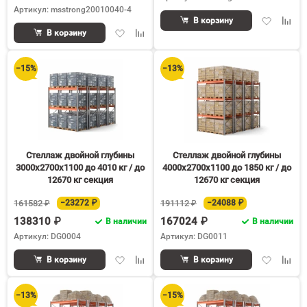
Артикул: msstrong20010040-4
Добавить
Доба
В корзину
Добавить
Добавить
в
к
В корзину
в
к
избранное
срав
избранное
сравнению
−15%
−13%
Стеллаж двойной глубины
Стеллаж двойной глубины
3000х2700х1100 до 4010 кг / до
4000х2700х1100 до 1850 кг / до
12670 кг секция
12670 кг секция
161582 ₽
−23272 ₽
191112 ₽
−24088 ₽
138310 ₽
167024 ₽
В наличии
В наличии
Артикул: DG0004
Артикул: DG0011
Добавить
Добавить
Добавить
Доба
В корзину
В корзину
в
к
в
к
избранное
сравнению
избранное
срав
−13%
−15%