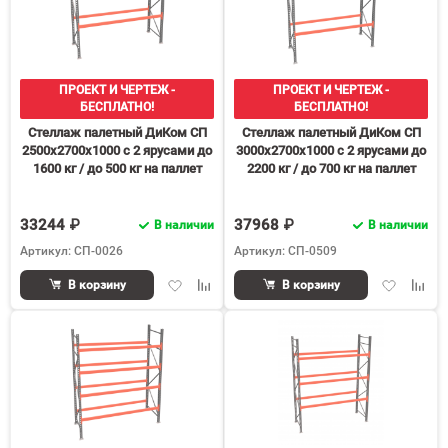
ПРОЕКТ И ЧЕРТЕЖ -
ПРОЕКТ И ЧЕРТЕЖ -
БЕСПЛАТНО!
БЕСПЛАТНО!
Стеллаж палетный ДиКом СП
Стеллаж палетный ДиКом СП
2500х2700х1000 с 2 ярусами до
3000х2700х1000 с 2 ярусами до
1600 кг / до 500 кг на паллет
2200 кг / до 700 кг на паллет
П-70
П-90
33244 ₽
37968 ₽
В наличии
В наличии
Артикул: СП-0026
Артикул: СП-0509
Добавить
Добавить
Добавить
Доба
В корзину
В корзину
в
к
в
к
избранное
сравнению
избранное
срав