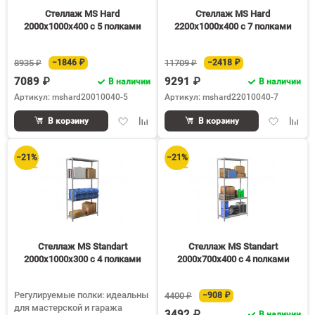
Стеллаж MS Hard
Стеллаж MS Hard
2000х1000х400 c 5 полками
2200х1000х400 c 7 полками
8935 ₽
−1846 ₽
11709 ₽
−2418 ₽
7089 ₽
9291 ₽
В наличии
В наличии
Артикул: mshard20010040-5
Артикул: mshard22010040-7
Добавить
Добавить
Добавить
Доба
В корзину
В корзину
в
к
в
к
избранное
сравнению
избранное
срав
−21%
−21%
Стеллаж MS Standart
Стеллаж MS Standart
2000х1000х300 c 4 полками
2000х700х400 c 4 полками
Регулируемые полки: идеальны
4400 ₽
−908 ₽
для мастерской и гаража
3492 ₽
В наличии