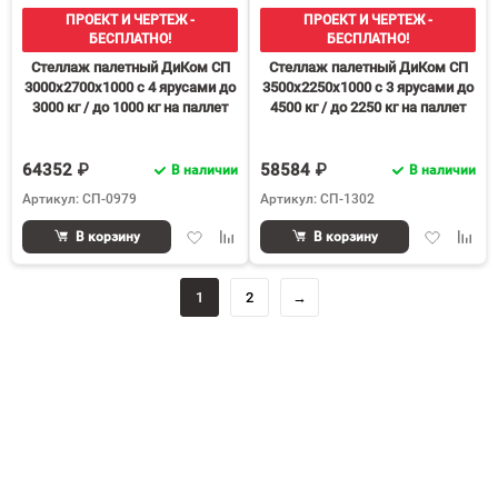
ПРОЕКТ И ЧЕРТЕЖ -
ПРОЕКТ И ЧЕРТЕЖ -
БЕСПЛАТНО!
БЕСПЛАТНО!
Стеллаж палетный ДиКом СП
Стеллаж палетный ДиКом СП
3000х2700х1000 с 4 ярусами до
3500х2250х1000 с 3 ярусами до
3000 кг / до 1000 кг на паллет
4500 кг / до 2250 кг на паллет
П-110
П-110
64352 ₽
58584 ₽
В наличии
В наличии
Артикул: СП-0979
Артикул: СП-1302
Добавить
Добавить
Добавить
Доба
В корзину
В корзину
в
к
в
к
избранное
сравнению
избранное
срав
1
2
→