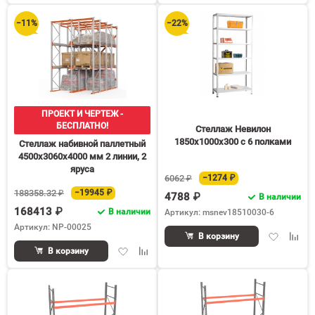
избранное
сравнению
избранное
срав
−11%
−22%
ПРОЕКТ И ЧЕРТЕЖ -
БЕСПЛАТНО!
Стеллаж Невилон
1850х1000х300 c 6 полками
Стеллаж набивной паллетный
4500х3060х4000 мм 2 линии, 2
яруса
6062 ₽
−1274 ₽
188358.32 ₽
−19945 ₽
4788 ₽
В наличии
168413 ₽
В наличии
Артикул: msnev18510030-6
Артикул: NP-00025
Добавить
Доба
В корзину
в
к
Добавить
Добавить
В корзину
избранное
срав
в
к
избранное
сравнению