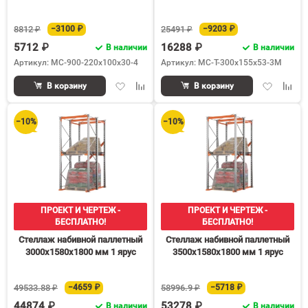
8812 ₽
−3100 ₽
25491 ₽
−9203 ₽
5712 ₽
16288 ₽
В наличии
В наличии
Артикул: МС-900-220х100х30-4
Артикул: MC-T-300x155x53-3M
Добавить
Добавить
Добавить
Доба
В корзину
В корзину
в
к
в
к
избранное
сравнению
избранное
срав
−10%
−10%
ПРОЕКТ И ЧЕРТЕЖ -
ПРОЕКТ И ЧЕРТЕЖ -
БЕСПЛАТНО!
БЕСПЛАТНО!
Стеллаж набивной паллетный
Стеллаж набивной паллетный
3000х1580х1800 мм 1 ярус
3500х1580х1800 мм 1 ярус
49533.88 ₽
−4659 ₽
58996.9 ₽
−5718 ₽
44874 ₽
53278 ₽
В наличии
В наличии