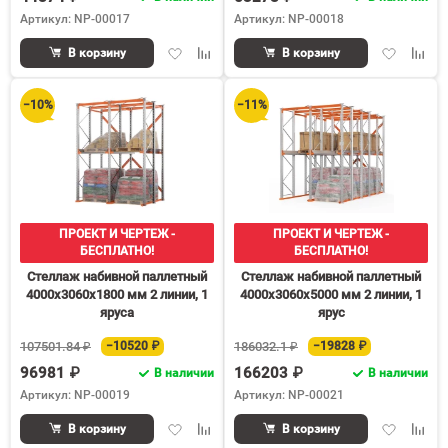
Артикул: NP-00017
Артикул: NP-00018
Добавить
Добавить
Добавить
Доба
В корзину
В корзину
в
к
в
к
избранное
сравнению
избранное
срав
−10%
−11%
ПРОЕКТ И ЧЕРТЕЖ -
ПРОЕКТ И ЧЕРТЕЖ -
БЕСПЛАТНО!
БЕСПЛАТНО!
Стеллаж набивной паллетный
Стеллаж набивной паллетный
4000х3060х1800 мм 2 линии, 1
4000х3060х5000 мм 2 линии, 1
яруса
ярус
107501.84 ₽
−10520 ₽
186032.1 ₽
−19828 ₽
96981 ₽
166203 ₽
В наличии
В наличии
Артикул: NP-00019
Артикул: NP-00021
Добавить
Добавить
Добавить
Доба
В корзину
В корзину
в
к
в
к