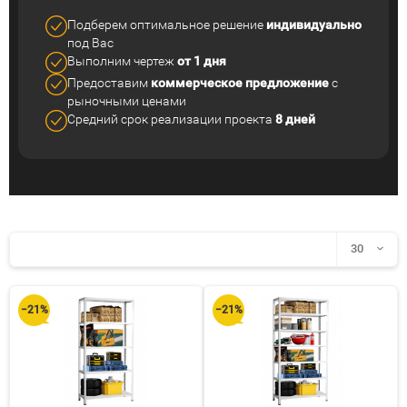
Подберем оптимальное решение
индивидуально
под Вас
Выполним чертеж
от 1 дня
Предоставим
коммерческое
предложение
с
рыночными ценами
Средний срок реализации
проекта
8 дней
30
30
−21%
−21%
60
90
150