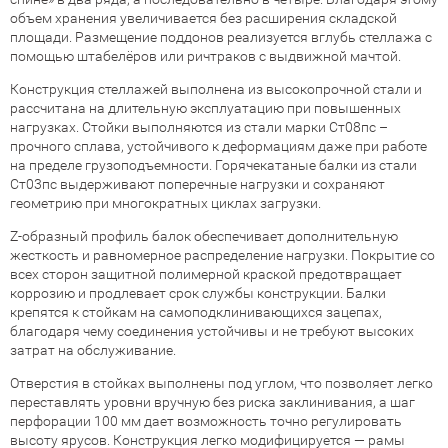
объем хранения увеличивается без расширения складской
площади. Размещение поддонов реализуется вглубь стеллажа с
помощью штабелёров или ричтраков с выдвижной мачтой.
Конструкция стеллажей выполнена из высокопрочной стали и
рассчитана на длительную эксплуатацию при повышенных
нагрузках. Стойки выполняются из стали марки Ст08пс –
прочного сплава, устойчивого к деформациям даже при работе
на пределе грузоподъемности. Горячекатаные балки из стали
Ст03пс выдерживают поперечные нагрузки и сохраняют
геометрию при многократных циклаx загрузки.
Z-образный профиль балок обеспечивает дополнительную
жесткость и равномерное распределение нагрузки. Покрытие со
всех сторон защитной полимерной краской предотвращает
коррозию и продлевает срок службы конструкции. Балки
крепятся к стойкам на самоподклинивающихся зацепах,
благодаря чему соединения устойчивы и не требуют высоких
затрат на обслуживание.
Отверстия в стойках выполнены под углом, что позволяет легко
переставлять уровни вручную без риска заклинивания, а шаг
перфорации 100 мм дает возможность точно регулировать
высоту ярусов. Конструкция легко модифицируется — рамы