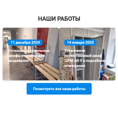
НАШИ РАБОТЫ
11 декабря 2024
14 января 2025
Установили сушильные
Установили
шкафы и скамьи для
хозяйственный шкаф
раздевалок
ШРМ АК-У в подсобном
помещении
Посмотреть все наши работы