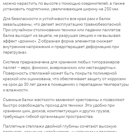
можно нарастить по высоте с помощью соединителей, а также
установить подпятники, увеличивающие ширину на 250 мм.
Для безопасности и устойчивости все края рам и балок
завальцованы, что делает эксплуатацию травмобезопасной.
При случайном столкновении техники или падении паллетов
балка выходит из зацепа, не разрушая секцию и не вызывая
эффект «домино». Z-образная форма элементов снижает
внутренние напряжения и предотвращает деформацию при
перегрузках.
Система предназначена для хранения любых типоразмеров
паллет – евро, финских, американских или нестандартных.
Поверхность стеллажей может быть покрыта полимерной
краской или оцинкована, что обеспечивает защиту от коррозии
на срок до 30 лет даже в помещениях с перепадами температуры
и влажности.
Съемные балки жесткости заменяют крестовины и позволяют
быстро освобождать проход для техники. Это удобно при
хранении шин, дисков, комплектующих и других грузов,
требующих гибкой организации пространства.
Паллетные стеллажи двойной глубины сочетают высокую
плотность хранения, устойчивость к нагрузкам и простоту