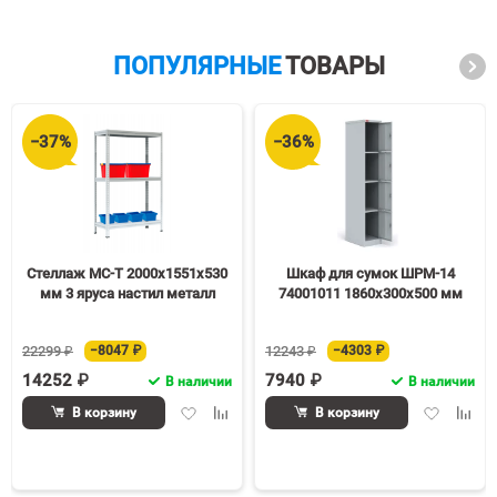
ПОПУЛЯРНЫЕ
ТОВАРЫ
−37%
−36%
Стеллаж МС-Т 2000х1551х530
Шкаф для сумок ШРМ-14
мм 3 яруса настил металл
74001011 1860х300х500 мм
22299 ₽
−8047 ₽
12243 ₽
−4303 ₽
14252 ₽
7940 ₽
В наличии
В наличии
Добавить
Добавить
Добавить
Доба
В корзину
В корзину
в
к
в
к
избранное
сравнению
избранное
срав