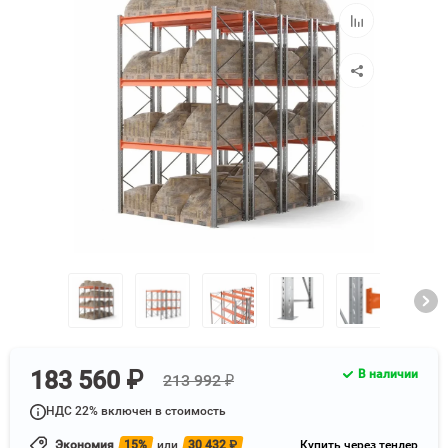
избранное
Добавить
к
сравнению
183 560 ₽
В наличии
213 992 ₽
НДС 22% включен в стоимость
Экономия
15%
или
30 432
₽
Купить через тендер