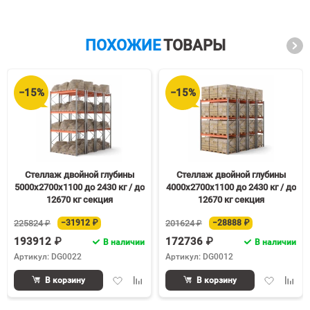
ПОХОЖИЕ
ТОВАРЫ
−15%
−15%
Стеллаж двойной глубины
Стеллаж двойной глубины
5000х2700х1100 до 2430 кг / до
4000х2700х1100 до 2430 кг / до
12670 кг секция
12670 кг секция
225824 ₽
−31912 ₽
201624 ₽
−28888 ₽
193912 ₽
172736 ₽
В наличии
В наличии
Артикул: DG0022
Артикул: DG0012
Добавить
Добавить
Добавить
Доба
В корзину
В корзину
в
к
в
к
избранное
сравнению
избранное
срав