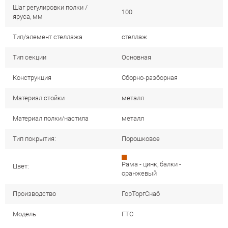
Шаг регулировки полки /
100
яруса, мм
Тип/элемент стеллажа
стеллаж
Тип секции
Основная
Конструкция
Сборно-разборная
Материал стойки
металл
Материал полки/настила
металл
Тип покрытия:
Порошковое
Рама - цинк, балки -
Цвет:
оранжевый
Производство
ГорТоргСнаб
Модель
ГТС