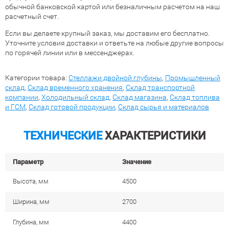
обычной банковской картой или безналичным расчетом на наш
расчетный счет.
Если вы делаете крупный заказ, мы доставим его бесплатно.
Уточните условия доставки и ответьте на любые другие вопросы
по горячей линии или в мессенджерах.
Категории товара:
Стеллажи двойной глубины
,
Промышленный
склад
,
Склад временного хранения
,
Склад транспортной
компании
,
Холодильный склад
,
Склад магазина
,
Склад топлива
и ГСМ
,
Склад готовой продукции
,
Склад сырья и материалов
ТЕХНИЧЕСКИЕ
ХАРАКТЕРИСТИКИ
Параметр
Значение
Высота, мм
4500
Ширина, мм
2700
Глубина, мм
4400