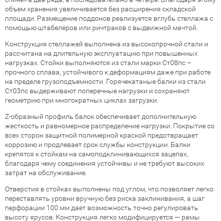
объем хранения увеличивается без расширения складской
площади. Размещение поддонов реализуется вглубь стеллажа с
помощью штабелёров или ричтраков с выдвижной мачтой.
Конструкция стеллажей выполнена из высокопрочной стали и
рассчитана на длительную эксплуатацию при повышенных
нагрузках. Стойки выполняются из стали марки Ст08пс –
прочного сплава, устойчивого к деформациям даже при работе
на пределе грузоподъемности. Горячекатаные балки из стали
Ст03пс выдерживают поперечные нагрузки и сохраняют
геометрию при многократных циклаx загрузки.
Z-образный профиль балок обеспечивает дополнительную
жесткость и равномерное распределение нагрузки. Покрытие со
всех сторон защитной полимерной краской предотвращает
коррозию и продлевает срок службы конструкции. Балки
крепятся к стойкам на самоподклинивающихся зацепах,
благодаря чему соединения устойчивы и не требуют высоких
затрат на обслуживание.
Отверстия в стойках выполнены под углом, что позволяет легко
переставлять уровни вручную без риска заклинивания, а шаг
перфорации 100 мм дает возможность точно регулировать
высоту ярусов. Конструкция легко модифицируется — рамы