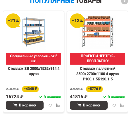
ПОПУЛЯРНЫЕ
ТОВАРЫ
−21%
−13%
Специальные условия - от 5
ПРОЕКТ И ЧЕРТЕЖ -
шт!
БЕСПЛАТНО!
Стеллаж SB 2000х1525х914 4
Стеллаж паллетный
яруса
3500х2700х1100 4 яруса
Р100.1.5Б120.1.5
21072 ₽
−4348 ₽
47592 ₽
−5776 ₽
16724 ₽
41816 ₽
В наличии
В наличии
Добавить
Добавить
Добавить
Доба
В корзину
В корзину
в
к
в
к
избранное
сравнению
избранное
срав