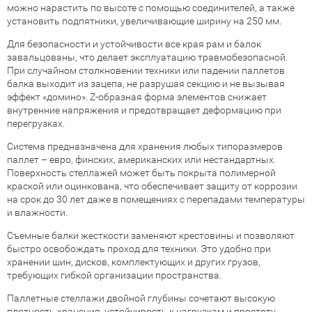
можно нарастить по высоте с помощью соединителей, а также
установить подпятники, увеличивающие ширину на 250 мм.
Для безопасности и устойчивости все края рам и балок
завальцованы, что делает эксплуатацию травмобезопасной.
При случайном столкновении техники или падении паллетов
балка выходит из зацепа, не разрушая секцию и не вызывая
эффект «домино». Z-образная форма элементов снижает
внутренние напряжения и предотвращает деформацию при
перегрузках.
Система предназначена для хранения любых типоразмеров
паллет – евро, финских, американских или нестандартных.
Поверхность стеллажей может быть покрыта полимерной
краской или оцинкована, что обеспечивает защиту от коррозии
на срок до 30 лет даже в помещениях с перепадами температуры
и влажности.
Съемные балки жесткости заменяют крестовины и позволяют
быстро освобождать проход для техники. Это удобно при
хранении шин, дисков, комплектующих и других грузов,
требующих гибкой организации пространства.
Паллетные стеллажи двойной глубины сочетают высокую
плотность хранения, устойчивость к нагрузкам и простоту