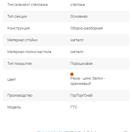
Тип/элемент стеллажа
стеллаж
Тип секции
Основная
Конструкция
Сборно-разборная
Материал стойки
металл
Материал полки/настила
металл
Тип покрытия:
Порошковое
Рама - цинк, балки -
Цвет:
оранжевый
Производство
ГорТоргСнаб
Модель
ГТС