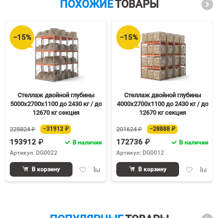
ПОХОЖИЕ
ТОВАРЫ
−15%
−15%
Стеллаж двойной глубины
Стеллаж двойной глубины
5000х2700х1100 до 2430 кг / до
4000х2700х1100 до 2430 кг / до
12670 кг секция
12670 кг секция
225824 ₽
−31912 ₽
201624 ₽
−28888 ₽
193912 ₽
172736 ₽
В наличии
В наличии
Артикул: DG0022
Артикул: DG0012
Добавить
Добавить
Добавить
Доба
В корзину
В корзину
в
к
в
к
избранное
сравнению
избранное
срав