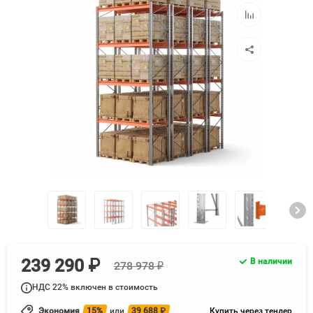
избранное
Добавить
к
сравнению
239 290 ₽
В наличии
278 978 ₽
НДС 22% включен в стоимость
Экономия
15%
или
39 688
₽
Купить через тендер