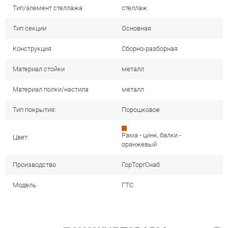
Тип/элемент стеллажа
стеллаж
Тип секции
Основная
Конструкция
Сборно-разборная
Материал стойки
металл
Материал полки/настила
металл
Тип покрытия:
Порошковое
Рама - цинк, балки -
Цвет:
оранжевый
Производство
ГорТоргСнаб
Модель
ГТС