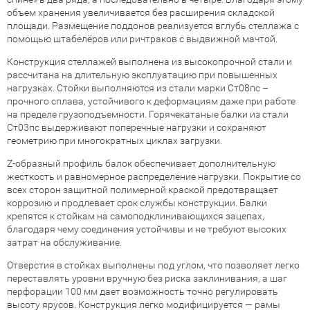
объем хранения увеличивается без расширения складской
площади. Размещение поддонов реализуется вглубь стеллажа с
помощью штабелёров или ричтраков с выдвижной мачтой.
Конструкция стеллажей выполнена из высокопрочной стали и
рассчитана на длительную эксплуатацию при повышенных
нагрузках. Стойки выполняются из стали марки Ст08пс –
прочного сплава, устойчивого к деформациям даже при работе
на пределе грузоподъемности. Горячекатаные балки из стали
Ст03пс выдерживают поперечные нагрузки и сохраняют
геометрию при многократных циклаx загрузки.
Z-образный профиль балок обеспечивает дополнительную
жесткость и равномерное распределение нагрузки. Покрытие со
всех сторон защитной полимерной краской предотвращает
коррозию и продлевает срок службы конструкции. Балки
крепятся к стойкам на самоподклинивающихся зацепах,
благодаря чему соединения устойчивы и не требуют высоких
затрат на обслуживание.
Отверстия в стойках выполнены под углом, что позволяет легко
переставлять уровни вручную без риска заклинивания, а шаг
перфорации 100 мм дает возможность точно регулировать
высоту ярусов. Конструкция легко модифицируется — рамы