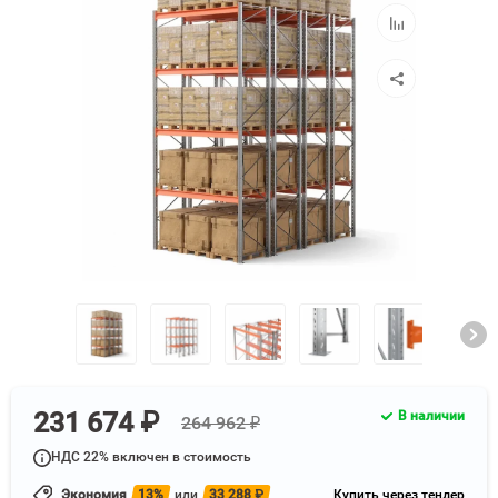
избранное
Добавить
к
сравнению
231 674 ₽
В наличии
264 962 ₽
НДС 22% включен в стоимость
Экономия
13%
или
33 288
₽
Купить через тендер