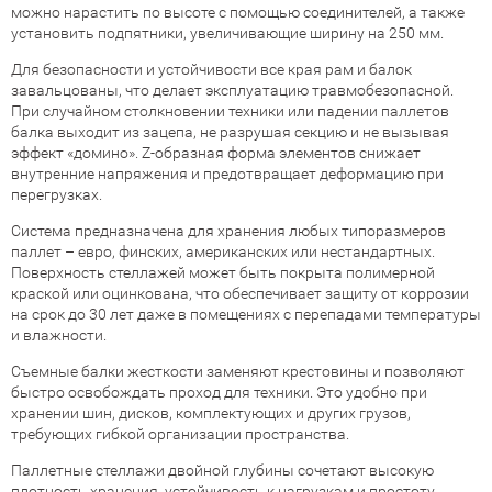
можно нарастить по высоте с помощью соединителей, а также
установить подпятники, увеличивающие ширину на 250 мм.
Для безопасности и устойчивости все края рам и балок
завальцованы, что делает эксплуатацию травмобезопасной.
При случайном столкновении техники или падении паллетов
балка выходит из зацепа, не разрушая секцию и не вызывая
эффект «домино». Z-образная форма элементов снижает
внутренние напряжения и предотвращает деформацию при
перегрузках.
Система предназначена для хранения любых типоразмеров
паллет – евро, финских, американских или нестандартных.
Поверхность стеллажей может быть покрыта полимерной
краской или оцинкована, что обеспечивает защиту от коррозии
на срок до 30 лет даже в помещениях с перепадами температуры
и влажности.
Съемные балки жесткости заменяют крестовины и позволяют
быстро освобождать проход для техники. Это удобно при
хранении шин, дисков, комплектующих и других грузов,
требующих гибкой организации пространства.
Паллетные стеллажи двойной глубины сочетают высокую
плотность хранения, устойчивость к нагрузкам и простоту