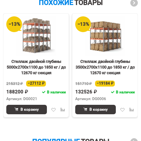
ПОХОЖИЕ
ТОВАРЫ
−13%
−13%
Стеллаж двойной глубины
Стеллаж двойной глубины
5000х2700х1100 до 1850 кг / до
3500х2700х1100 до 1850 кг / до
12670 кг секция
12670 кг секция
215312 ₽
−27112 ₽
151710 ₽
−19184 ₽
188200 ₽
132526 ₽
В наличии
В наличии
Артикул: DG0021
Артикул: DG0006
Добавить
Добавить
Добавить
Доба
В корзину
В корзину
в
к
в
к
избранное
сравнению
избранное
срав