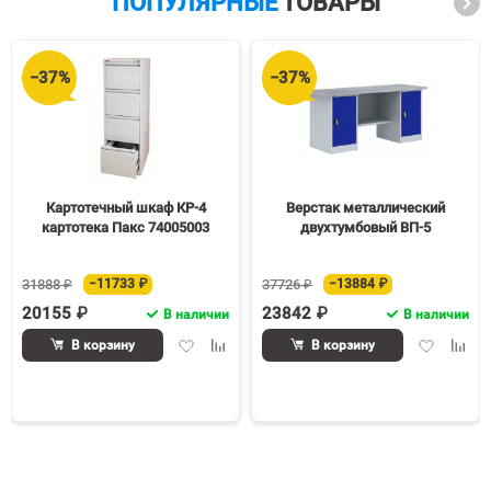
ПОПУЛЯРНЫЕ
ТОВАРЫ
−37%
−37%
Картотечный шкаф КР-4
Верстак металлический
картотека Пакс 74005003
двухтумбовый ВП-5
31888 ₽
−11733 ₽
37726 ₽
−13884 ₽
20155 ₽
23842 ₽
В наличии
В наличии
Добавить
Добавить
Добавить
Доба
В корзину
В корзину
в
к
в
к
избранное
сравнению
избранное
срав