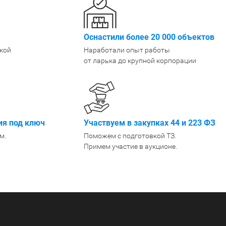
Крепеж
1500 мм
900 мм
Подпятники
1600 мм
1000 мм
Оснастили более 20 000 объектов
Разделители для полок
1800 мм
1200 мм
Показать еще
Показать еще
Показать
▼
▼
кой
Наработали опыт работы
от ларька до крупной корпорации
ПО КОЛ-ВУ ПОЛОК
ПО МАТЕРИАЛУ /
ПО ГРУ
1
ПОКРЫТИЮ
Легкие (д
Порошковое покрытие
2
Среднегр
Оцинкованные
кг)
3
Металл + дерево
Грузовые
4
я под ключ
Участвуем в закупках 44 и 223 ФЗ
Антикоррозийное
Тяжелые 
5
м.
Поможем с подготовкой ТЗ.
Примем участие в аукционе.
6
Показать еще
▼
ПО РАЗМЕРУ
ШИН/КОЛЕС
ДЛЯ БУТ
Узкие
Для 8 шин
Для 5л б
Широкие
Для 12 колёс
Для 19л 
Маленькие