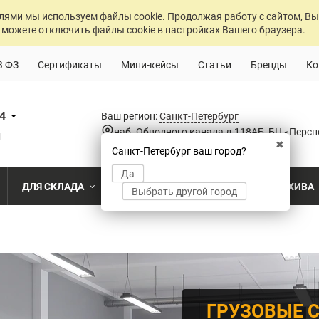
лями мы используем файлы cookie. Продолжая работу с сайтом, Вы
 можете отключить файлы cookie в настройках Вашего браузера.
3 ФЗ
Сертификаты
Мини-кейсы
Статьи
Бренды
Ко
84
Ваш регион:
Санкт-Петербург
наб. Обводного канала д.118АБ, БЦ «Персп
u
✖
Санкт-Петербург ваш город?
Да
ДЛЯ СКЛАДА
ДЛЯ РАЗДЕВАЛОК
ДЛЯ АРХИВА
Выбрать другой город
о
Промышленный склад
Раздевалка на производственном пр
Архив пост
ПО МОДЕЛИ
ПО ТИПУ
ПО НАЗ
MS Standart
Полочные
Для скла
Склад временного хранения
Раздевалка на пищевом производств
Архивохра
MS Strong
Архивные
Для прои
во
Склад транспортной компании
Раздевалка в медицинском учрежде
Архив прое
MS Hard
Паллетные
Для стро
ГРУЗОВЫЕ 
магазин
MS U
Фронтальные
Холодильный склад
Раздевалка на складе
Архив мед