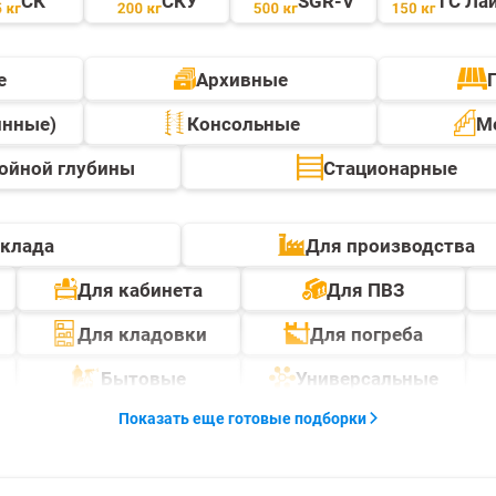
СК
СКУ
SGR-V
ТС Ла
е
Архивные
инные)
Консольные
М
ойной глубины
Стационарные
склада
Для производства
Для кабинета
Для ПВЗ
Для кладовки
Для погреба
Бытовые
Универсальные
Показать еще готовые подборки