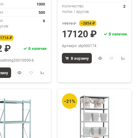
1000
мм:
2
Количество
полок / ярусов:
500
мм:
6
во
−2854 ₽
19974 ₽
усов:
17120 ₽
В наличии
1716 ₽
2 ₽
Артикул: stp000174
В наличии
Быстрый
Добавить
Добавит
В корзину
msstrong20010050-6
просмотр
в
к
избранное
сравнен
Быстрый
Добавить
Добавить
рзину
просмотр
в
к
избранное
сравнению
−21%