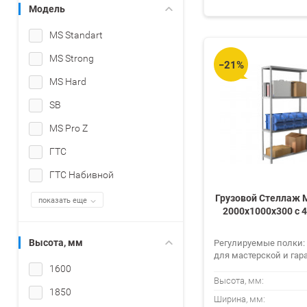
Модель
MS Standart
MS Strong
−21%
MS Hard
SB
MS Pro Z
ГТС
ГТС Набивной
Грузовой Стеллаж M
показать еще
2000х1000х300 c 
Высота, мм
Регулируемые полки:
для мастерской и гар
1600
Высота, мм:
1850
Ширина, мм: