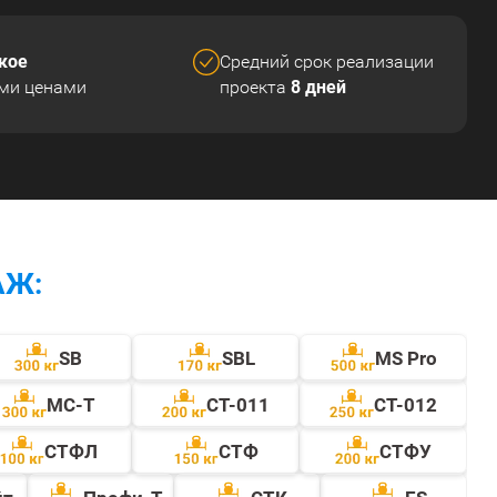
кое
Средний срок реализации
8 дней
ми ценами
проекта
АЖ:
SB
SBL
MS Pro
МС-Т
СТ-011
СТ-012
СТФЛ
CТФ
СТФУ