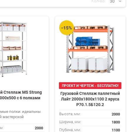
30
Кол-во:
30
−15%
60
90
150
ПРОЕКТ И ЧЕРТЕЖ - БЕСПЛАТНО!
й Стеллаж MS Strong
Грузовой Стеллаж паллетный
000х500 c 6 полками
Лайт 2000х1800х1100 2 яруса
Р70.1.5Б120.2
емые полки: идеальны
2000
Высота, мм:
й мастерской
1800
Ширина, мм:
2000
м:
1100
Глубина, мм: