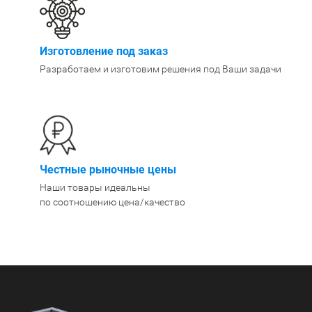
400 мм
450 мм
Изготовление под заказ
500 мм
 еще
Показать еще
▼
▼
Разработаем и изготовим решения под Ваши задачи
ЗОПОДЪЕМНОСТИ
ПО ЦВЕТУ
о 750 кг)
Чёрные
узовые (до 2500
Серые
Лофт
 (до 5000 кг)
Честные рыночные цены
(до 10000 кг)
Наши товары идеальны
по соотношению цена/качество
ЫЛЕЙ (ВОДЫ)
КОНСОЛЬНЫЕ
утылей
Консольные
односторонние
бутылей
Консольные
двухсторонние