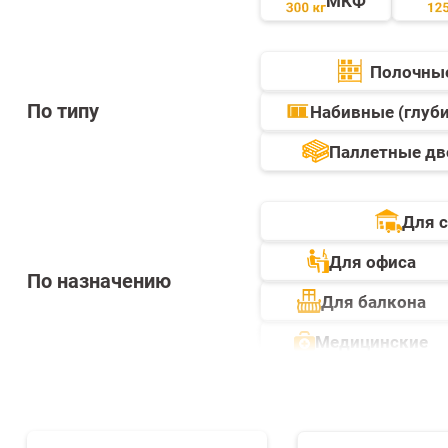
МКФ
Полочны
По типу
Набивные (глуб
Паллетные дв
Для 
Для офиса
По назначению
Для балкона
Медицинские