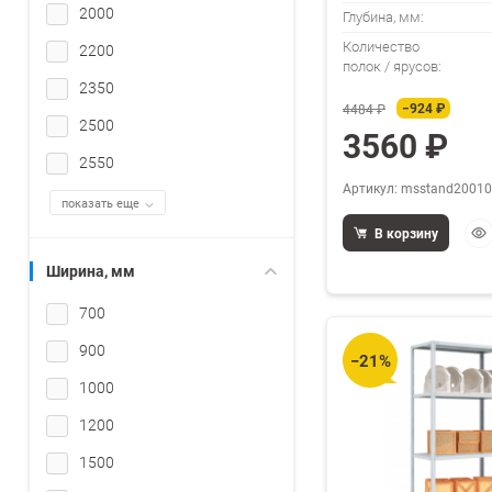
2000
Глубина, мм:
Количество
2200
полок / ярусов:
2350
−924 ₽
4484 ₽
2500
3560 ₽
2550
Артикул: msstand20010
показать еще
Бы
В корзину
про
Ширина, мм
700
900
−21%
1000
1200
1500