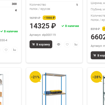
Ширина, 
300
1
Количество
полок / ярусов:
Глубина, 
4
Количест
−1866 ₽
16191 ₽
полок / яр
14325 ₽
В наличии
−
8318 ₽
В наличии
660
Артикул: stp000119
030-4
Быстрый
Добавить
Добавить
В корзину
Артикул: 
просмотр
в
к
стрый
Добавить
Добавить
избранное
сравнению
смотр
в
к
В ко
избранное
сравнению
−21%
−28%