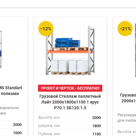
−12%
−21%
S Standart
ПРОЕКТ И ЧЕРТЕЖ - БЕСПЛАТНО!
4 полками
Грузово
Грузовой Стеллаж паллетный
2000х1
Лайт 2000х1800х1100 1 ярус
 идеальны
Р70.1.5Б120.1.5
ажа
Регулиру
2000
Высота, мм:
для любо
2000
1800
Ширина, мм:
Высота, м
1000
1100
Глубина, мм: