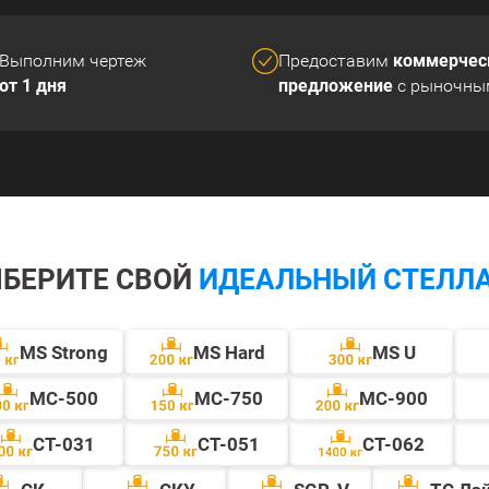
коммерчес
Выполним чертеж
Предоставим
от 1 дня
предложение
с рыночны
БЕРИТЕ СВОЙ
ИДЕАЛЬНЫЙ СТЕЛЛ
MS Strong
MS Hard
MS U
МС-500
МС-750
МС-900
СТ-031
СТ-051
СТ-062