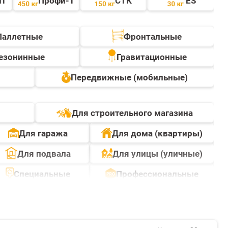
йт
Профи-Т
СТК
ES
Паллетные
Фронтальные
езонинные
Гравитационные
Передвижные (мобильные)
Для строительного магазина
Для гаража
Для дома (квартиры)
Для подвала
Для улицы (уличные)
Специальные
Профессиональные