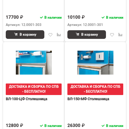
17700 ₽
10100 ₽
В наличии
В наличии
Артикул: 12.0001-303
Артикул: 12.0001-301
Добавить
Добавить
Добавить
Доба
В корзину
В корзину
в
к
в
к
избранное
сравнению
избранное
срав
ДОСТАВКА И СБОРКА ПО СПБ
ДОСТАВКА И СБОРКА ПО СПБ
- БЕСПЛАТНО!
- БЕСПЛАТНО!
ВЛ-100-ЦФ Столешница
ВЛ-150-МФ Столешница
12800 ₽
26300 ₽
В наличии
В наличии