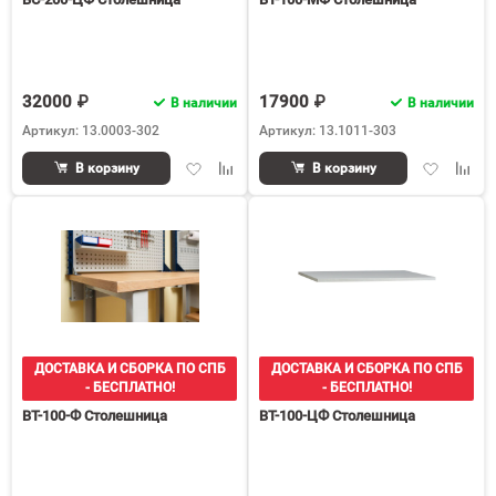
32000 ₽
17900 ₽
В наличии
В наличии
Артикул: 13.0003-302
Артикул: 13.1011-303
Добавить
Добавить
Добавить
Доба
В корзину
В корзину
в
к
в
к
избранное
сравнению
избранное
срав
ДОСТАВКА И СБОРКА ПО СПБ
ДОСТАВКА И СБОРКА ПО СПБ
- БЕСПЛАТНО!
- БЕСПЛАТНО!
ВТ-100-Ф Столешница
ВТ-100-ЦФ Столешница