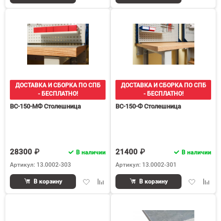
в
к
в
к
избранное
сравнению
избранное
срав
ДОСТАВКА И СБОРКА ПО СПБ
ДОСТАВКА И СБОРКА ПО СПБ
- БЕСПЛАТНО!
- БЕСПЛАТНО!
ВС-150-МФ Столешница
ВС-150-Ф Столешница
28300 ₽
21400 ₽
В наличии
В наличии
Артикул: 13.0002-303
Артикул: 13.0002-301
Добавить
Добавить
Добавить
Доба
В корзину
В корзину
в
к
в
к
избранное
сравнению
избранное
срав