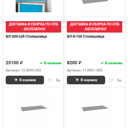
ДОСТАВКА И СБОРКА ПО СПБ
ДОСТАВКА И СБОРКА ПО СПБ
- БЕСПЛАТНО!
- БЕСПЛАТНО!
ВЛ-200-ЦФ Столешница
ВЛ-К-100 Столешница
25100 ₽
8200 ₽
В наличии
В наличии
Артикул: 12.0003-302
Артикул: 11.0021-302
Добавить
Добавить
Добавить
Доба
В корзину
В корзину
в
к
в
к
избранное
сравнению
избранное
срав