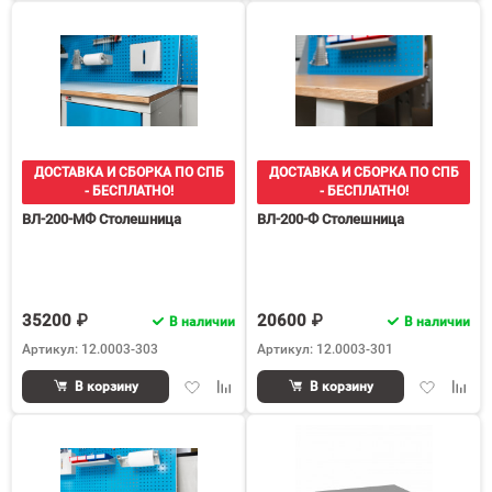
избранное
сравнению
избранное
срав
ДОСТАВКА И СБОРКА ПО СПБ
ДОСТАВКА И СБОРКА ПО СПБ
- БЕСПЛАТНО!
- БЕСПЛАТНО!
ВЛ-200-МФ Столешница
ВЛ-200-Ф Столешница
35200 ₽
20600 ₽
В наличии
В наличии
Артикул: 12.0003-303
Артикул: 12.0003-301
Добавить
Добавить
Добавить
Доба
В корзину
В корзину
в
к
в
к
избранное
сравнению
избранное
срав