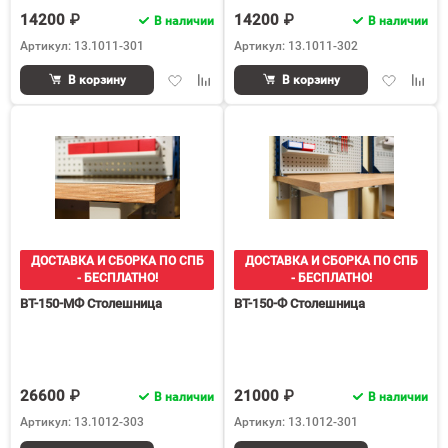
14200 ₽
14200 ₽
В наличии
В наличии
Артикул: 13.1011-301
Артикул: 13.1011-302
Добавить
Добавить
Добавить
Доба
В корзину
В корзину
в
к
в
к
избранное
сравнению
избранное
срав
ДОСТАВКА И СБОРКА ПО СПБ
ДОСТАВКА И СБОРКА ПО СПБ
- БЕСПЛАТНО!
- БЕСПЛАТНО!
ВТ-150-МФ Столешница
ВТ-150-Ф Столешница
26600 ₽
21000 ₽
В наличии
В наличии
Артикул: 13.1012-303
Артикул: 13.1012-301