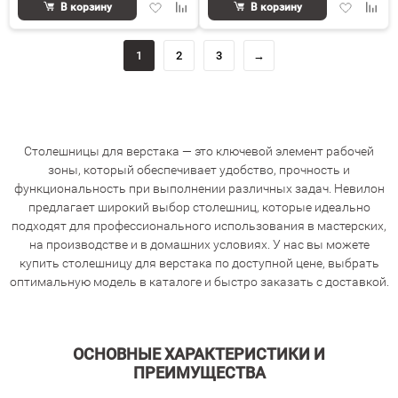
Добавить
Добавить
Добавить
Доба
В корзину
В корзину
в
к
в
к
избранное
сравнению
избранное
срав
1
2
3
→
Столешницы для верстака — это ключевой элемент рабочей
зоны, который обеспечивает удобство, прочность и
функциональность при выполнении различных задач. Невилон
предлагает широкий выбор столешниц, которые идеально
подходят для профессионального использования в мастерских,
на производстве и в домашних условиях. У нас вы можете
купить столешницу для верстака по доступной цене, выбрать
оптимальную модель в каталоге и быстро заказать с доставкой.
ОСНОВНЫЕ ХАРАКТЕРИСТИКИ И
ПРЕИМУЩЕСТВА