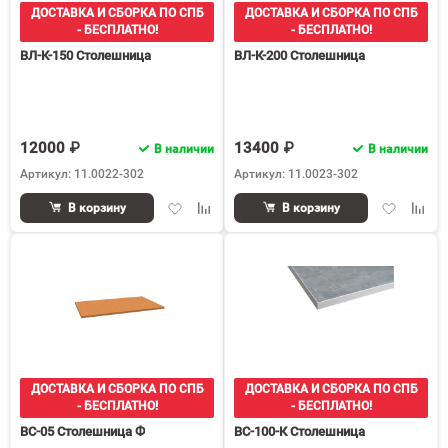
ДОСТАВКА И СБОРКА ПО СПБ
ДОСТАВКА И СБОРКА ПО СПБ
- БЕСПЛАТНО!
- БЕСПЛАТНО!
ВЛ-К-150 Столешница
ВЛ-К-200 Столешница
12000 ₽
13400 ₽
В наличии
В наличии
Артикул: 11.0022-302
Артикул: 11.0023-302
Добавить
Добавить
Добавить
Доба
В корзину
В корзину
в
к
в
к
избранное
сравнению
избранное
срав
ДОСТАВКА И СБОРКА ПО СПБ
ДОСТАВКА И СБОРКА ПО СПБ
- БЕСПЛАТНО!
- БЕСПЛАТНО!
ВС-05 Столешница Ф
ВС-100-К Столешница