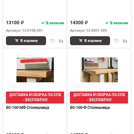
13100 ₽
14300 ₽
В наличии
В наличии
Артикул: 13.0108-301
Артикул: 13.0001-305
Добавить
Добавить
Добавить
Доба
В корзину
В корзину
в
к
в
к
избранное
сравнению
избранное
срав
ДОСТАВКА И СБОРКА ПО СПБ
ДОСТАВКА И СБОРКА ПО СПБ
- БЕСПЛАТНО!
- БЕСПЛАТНО!
ВС-100-МФ Столешница
ВС-100-Ф Столешница