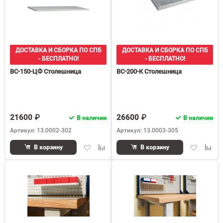
ДОСТАВКА И СБОРКА ПО СПБ
ДОСТАВКА И СБОРКА ПО СПБ
- БЕСПЛАТНО!
- БЕСПЛАТНО!
ВС-150-ЦФ Столешница
ВС-200-К Столешница
21600 ₽
26600 ₽
В наличии
В наличии
Артикул: 13.0002-302
Артикул: 13.0003-305
Добавить
Добавить
Добавить
Доба
В корзину
В корзину
в
к
в
к
избранное
сравнению
избранное
срав