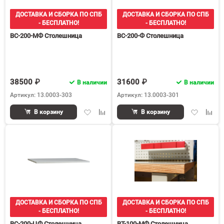
ДОСТАВКА И СБОРКА ПО СПБ
ДОСТАВКА И СБОРКА ПО СПБ
- БЕСПЛАТНО!
- БЕСПЛАТНО!
ВС-200-МФ Столешница
ВС-200-Ф Столешница
38500 ₽
31600 ₽
В наличии
В наличии
Артикул: 13.0003-303
Артикул: 13.0003-301
Добавить
Добавить
Добавить
Доба
В корзину
В корзину
в
к
в
к
избранное
сравнению
избранное
срав
ДОСТАВКА И СБОРКА ПО СПБ
ДОСТАВКА И СБОРКА ПО СПБ
- БЕСПЛАТНО!
- БЕСПЛАТНО!
ВС-200-ЦФ Столешница
ВТ-100-МФ Столешница