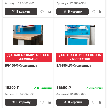
Артикул: 12.0001-302
Артикул: 12.0002-303
Добавить
Добавить
Добавить
Доба
В корзину
В корзину
в
к
в
к
избранное
сравнению
избранное
срав
ДОСТАВКА И СБОРКА ПО СПБ
ДОСТАВКА И СБОРКА ПО СПБ
- БЕСПЛАТНО!
- БЕСПЛАТНО!
ВЛ-150-Ф Столешница
ВЛ-150-ЦФ Столешница
15200 ₽
18600 ₽
В наличии
В наличии
Артикул: 12.0002-301
Артикул: 12.0002-302
Добавить
Добавить
Добавить
Доба
В корзину
В корзину
в
к
в
к