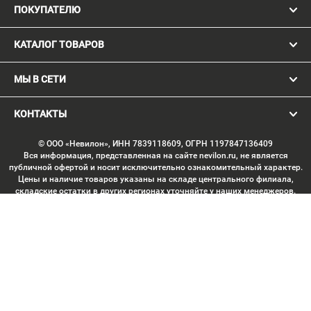
ПОКУПАТЕЛЮ
КАТАЛОГ ТОВАРОВ
МЫ В СЕТИ
КОНТАКТЫ
© ООО «Невилон», ИНН 7839118609, ОГРН 1197847136409
Вся информация, представленная на сайте nevilon.ru, не является
публичной офертой и носит исключительно ознакомительный характер.
Цены и наличие товаров указаны на складе центрального филиала,
складские остатки в других регионах уточняйте у наших менеджеров.
Изображение товаров может отличаться от продукции «вживую».
Производитель имеет право без предварительного согласования
вносить изменения в конструкцию изделий, не ухудшающие их
потребительских качеств, с целью улучшения технических
характеристик. Копирование данных с сайта без письменного
согласования запрещено. Любое использование материалов сайта,
включая тексты, изображения, элементы дизайна, структуру страниц,
подбор и расположение материалов, допускается только с письменного
согласия правообладателя. Минимальная сумма заказа через корзину —
5000 ₽.