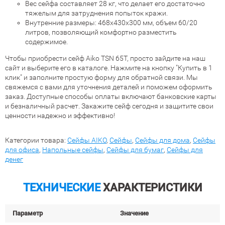
Вес сейфа составляет 28 кг, что делает его достаточно
тяжелым для затруднения попыток кражи.
Внутренние размеры: 468x430x300 мм, объем 60/20
литров, позволяющий комфортно разместить
содержимое.
Чтобы приобрести сейф Aiko TSN 65T, просто зайдите на наш
сайт и выберите его в каталоге. Нажмите на кнопку "Купить в 1
клик" и заполните простую форму для обратной связи. Мы
свяжемся с вами для уточнения деталей и поможем оформить
заказ. Доступные способы оплаты включают банковские карты
и безналичный расчет. Закажите сейф сегодня и защитите свои
ценности надежно и эффективно!
Категории товара:
Сейфы AIKO
,
Сейфы
,
Сейфы для дома
,
Сейфы
для офиса
,
Напольные сейфы
,
Сейфы для бумаг
,
Сейфы для
денег
ТЕХНИЧЕСКИЕ
ХАРАКТЕРИСТИКИ
Параметр
Значение