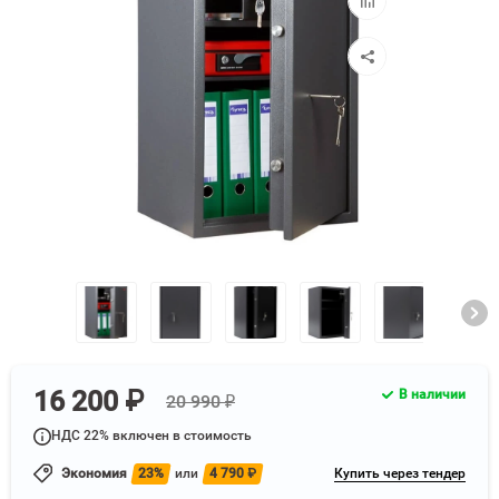
к
сравнению
16 200 ₽
В наличии
20 990 ₽
НДС 22% включен в стоимость
Экономия
23%
или
4 790
₽
Купить через тендер