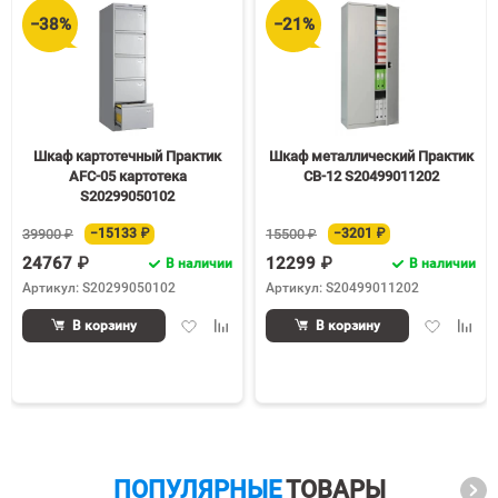
−38%
−21%
Шкаф картотечный Практик
Шкаф металлический Практик
AFC-05 картотека
СВ-12 S20499011202
S20299050102
39900 ₽
−15133 ₽
15500 ₽
−3201 ₽
24767 ₽
12299 ₽
В наличии
В наличии
Артикул: S20299050102
Артикул: S20499011202
Добавить
Добавить
Добавить
Доба
В корзину
В корзину
в
к
в
к
избранное
сравнению
избранное
срав
ПОПУЛЯРНЫЕ
ТОВАРЫ