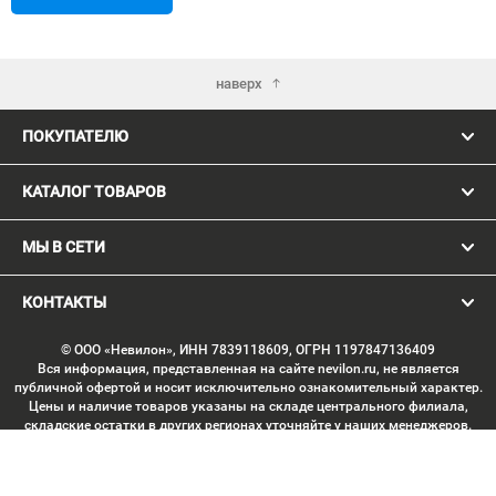
наверх
ПОКУПАТЕЛЮ
КАТАЛОГ ТОВАРОВ
МЫ В СЕТИ
КОНТАКТЫ
© ООО «Невилон», ИНН 7839118609, ОГРН 1197847136409
Вся информация, представленная на сайте nevilon.ru, не является
публичной офертой и носит исключительно ознакомительный характер.
Цены и наличие товаров указаны на складе центрального филиала,
складские остатки в других регионах уточняйте у наших менеджеров.
Изображение товаров может отличаться от продукции «вживую».
Производитель имеет право без предварительного согласования
вносить изменения в конструкцию изделий, не ухудшающие их