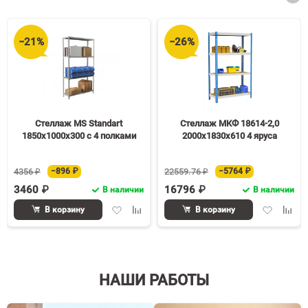
−21%
−26%
Стеллаж MS Standart
Стеллаж МКФ 18614-2,0
1850х1000х300 c 4 полками
2000х1830х610 4 яруса
4356 ₽
−896 ₽
22559.76 ₽
−5764 ₽
3460 ₽
16796 ₽
В наличии
В наличии
Добавить
Добавить
Добавить
Доба
В корзину
В корзину
в
к
в
к
избранное
сравнению
избранное
срав
НАШИ РАБОТЫ