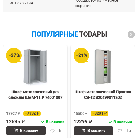
Порошково-полимерное
Тип покрытия:
покрытие
ПОПУЛЯРНЫЕ
ТОВАРЫ
−37%
−21%
Шкаф металлический для
Шкаф металлический Практик
одежды ШАМ-11.Р 74001007
СВ-12 S20499011202
19927 ₽
−7332 ₽
15500 ₽
−3201 ₽
12595 ₽
12299 ₽
В наличии
В наличии
Добавить
Добавить
Добавить
Доба
В корзину
В корзину
в
к
в
к