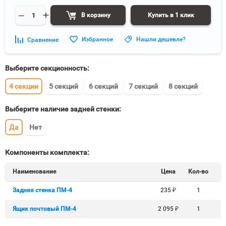
В корзину
Купить в 1 клик
Избранное
Нашли дешевле?
Сравнение
Выберите секционность:
4 секции
5 секций
6 секций
7 секций
8 секций
Выберите наличие задней стенки:
Да
Нет
Компоненты комплекта:
Наименование
Цена
Кол-во
Задняя стенка ПМ-4
235
₽
1
Ящик почтовый ПМ-4
2 095
₽
1