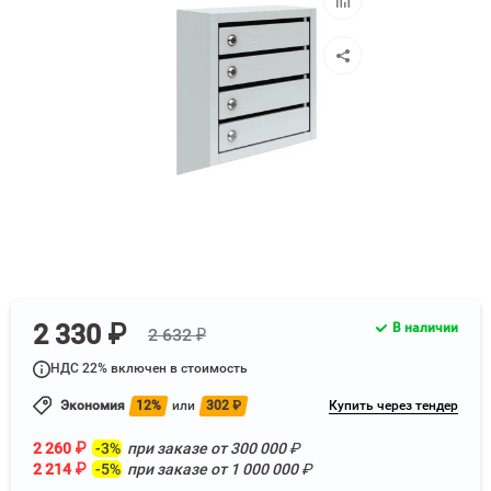
к
сравнению
2 330 ₽
В наличии
2 632 ₽
НДС 22% включен в стоимость
Экономия
12%
или
302
₽
Купить через тендер
2 260
₽
-3%
при заказе от
300 000
₽
2 214
₽
-5%
при заказе от
1 000 000
₽