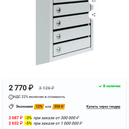
к
сравнению
2 770 ₽
В наличии
3 126 ₽
НДС 22% включен в стоимость
Экономия
12%
или
356
₽
Купить через тендер
2 687
₽
-3%
при заказе от
300 000
₽
2 632
₽
-5%
при заказе от
1 000 000
₽