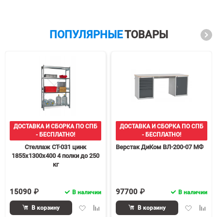
ПОПУЛЯРНЫЕ
ТОВАРЫ
ДОСТАВКА И СБОРКА ПО СПБ
ДОСТАВКА И СБОРКА ПО СПБ
- БЕСПЛАТНО!
- БЕСПЛАТНО!
Стеллаж СТ-031 цинк
Верстак ДиКом ВЛ-200-07 МФ
1855х1300х400 4 полки до 250
кг
15090 ₽
97700 ₽
В наличии
В наличии
Добавить
Добавить
Добавить
Доба
В корзину
В корзину
в
к
в
к