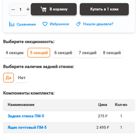
В корзину
Купить в 1 клик
Избранное
Нашли дешевле?
Сравнение
Выберите секционность:
4 секции
5 секций
6 секций
7 секций
8 секций
Выберите наличие задней стенки:
Да
Нет
Компоненты комплекта:
Наименование
Цена
Кол-во
Задняя стенка ПМ-5
275
₽
1
Ящик почтовый ПМ-5
2 495
₽
1