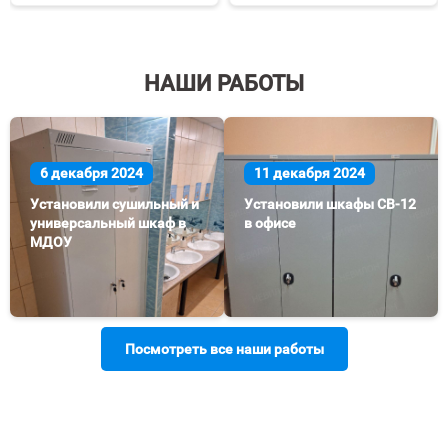
избранное
сравнению
избранное
срав
НАШИ РАБОТЫ
6 декабря 2024
11 декабря 2024
Установили сушильный и
Установили шкафы СВ-12
универсальный шкаф в
в офисе
МДОУ
Посмотреть все наши работы