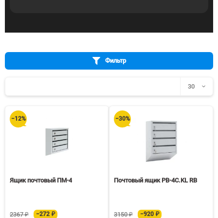
Фильтр
30
30
−12%
−30%
60
90
150
Ящик почтовый ПМ-4
Почтовый ящик PB-4C.KL RB
2367 ₽
−272 ₽
3150 ₽
−920 ₽