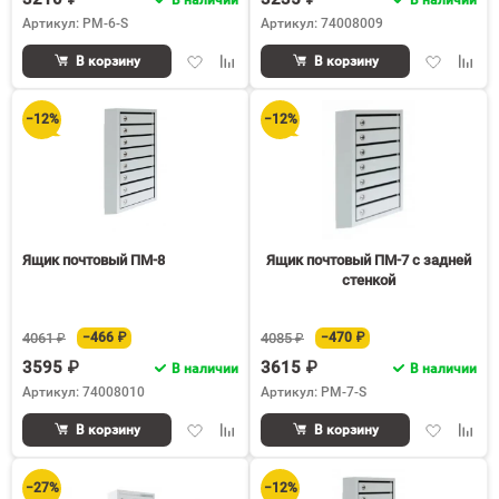
Артикул: PM-6-S
Артикул: 74008009
Добавить
Добавить
Добавить
Доба
В корзину
В корзину
в
к
в
к
избранное
сравнению
избранное
срав
−12%
−12%
Ящик почтовый ПМ-8
Ящик почтовый ПМ-7 с задней
стенкой
4061 ₽
−466 ₽
4085 ₽
−470 ₽
3595 ₽
3615 ₽
В наличии
В наличии
Артикул: 74008010
Артикул: PM-7-S
Добавить
Добавить
Добавить
Доба
В корзину
В корзину
в
к
в
к
избранное
сравнению
избранное
срав
−27%
−12%