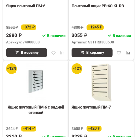
Ящик почтовый ПМ-6
Почтовый ящик PB-6C.KL RB
3252 ₽
−372 ₽
4300 ₽
−1245 ₽
2880 ₽
3055 ₽
В наличии
В наличии
Артикул: 74008008
Артикул: S311RB300638
Добавить
Добавить
Добавить
Доба
В корзину
В корзину
в
к
в
к
избранное
сравнению
избранное
срав
−12%
−12%
Ящик почтовый ПМ-6 с задней
Ящик почтовый ПМ-7
стенкой
3624 ₽
−414 ₽
3655 ₽
−420 ₽
3210 ₽
3235 ₽
В наличии
В наличии