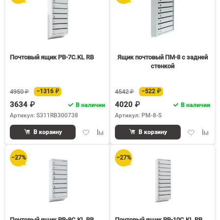
Почтовый ящик PB-7C.KL RB
Ящик почтовый ПМ-8 с задней
стенкой
4950 ₽
−1316 ₽
4542 ₽
−522 ₽
3634 ₽
4020 ₽
В наличии
В наличии
Артикул: S311RB300738
Артикул: PM-8-S
Добавить
Добавить
Добавить
Доба
В корзину
В корзину
в
к
в
к
избранное
сравнению
избранное
срав
−27%
−27%
Почтовый ящик PB-8C.KL RB
Почтовый ящик PB-10C.KL RB