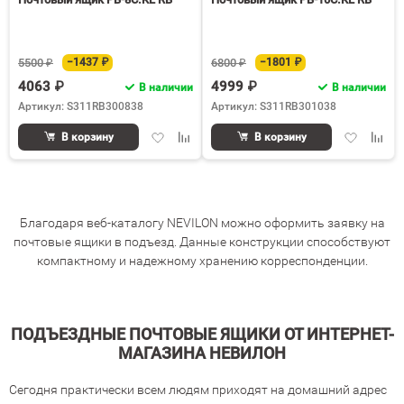
5500 ₽
−1437 ₽
6800 ₽
−1801 ₽
4063 ₽
4999 ₽
В наличии
В наличии
Артикул: S311RB300838
Артикул: S311RB301038
Добавить
Добавить
Добавить
Доба
В корзину
В корзину
в
к
в
к
избранное
сравнению
избранное
срав
Благодаря веб-каталогу NEVILON можно оформить заявку на
почтовые ящики в подъезд. Данные конструкции способствуют
компактному и надежному хранению корреспонденции.
ПОДЪЕЗДНЫЕ ПОЧТОВЫЕ ЯЩИКИ ОТ ИНТЕРНЕТ-
МАГАЗИНА НЕВИЛОН
Сегодня практически всем людям приходят на домашний адрес