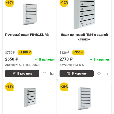
−30%
−12%
Почтовый ящик PB-5C.KL RB
Ящик почтовый ПМ-5 с задней
стенкой
3750 ₽
−1100 ₽
3126 ₽
−356 ₽
2650 ₽
2770 ₽
В наличии
В наличии
Артикул: S311RB300538
Артикул: PM-5-S
Добавить
Добавить
Добавить
Доба
В корзину
В корзину
в
к
в
к
избранное
сравнению
избранное
срав
−12%
−29%