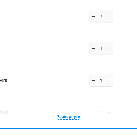
реп)
0x30
Развернуть