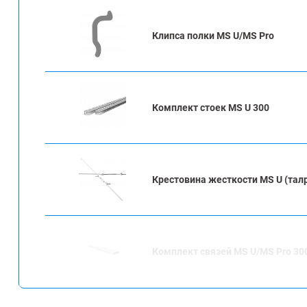
Клипса полки MS U/MS Pro
Комплект стоек MS U 300
Крестовина жесткости MS U (тал
Комплект связей MS U/MS Pro 30