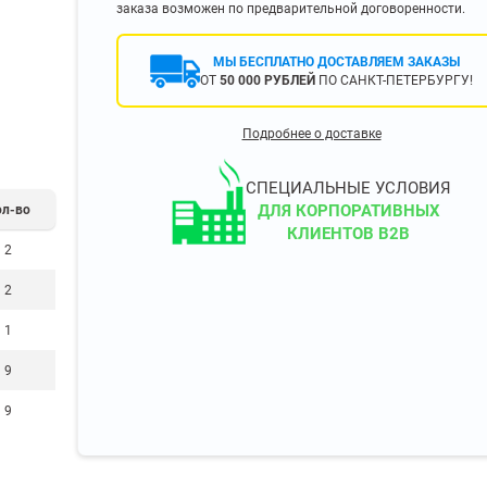
заказа возможен по предварительной договоренности.
400 мм
450 мм
МЫ БЕСПЛАТНО ДОСТАВЛЯЕМ ЗАКАЗЫ
500 мм
ОТ
50 000 РУБЛЕЙ
ПО САНКТ-ПЕТЕРБУРГУ!
 еще
Показать еще
▼
▼
Подробнее о доставке
ЗОПОДЪЕМНОСТИ
ПО ЦВЕТУ
о 750 кг)
Чёрные
СПЕЦИАЛЬНЫЕ УСЛОВИЯ
узовые (до 2500
Серые
ДЛЯ КОРПОРАТИВНЫХ
ол-во
КЛИЕНТОВ B2B
Лофт
2
 (до 5000 кг)
(до 10000 кг)
2
1
9
ЫЛЕЙ (ВОДЫ)
КОНСОЛЬНЫЕ
9
утылей
Консольные
односторонние
бутылей
Консольные
двухсторонние