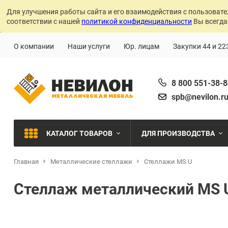
Для улучшения работы сайта и его взаимодействия с пользовате
соответствии с нашей
политикой конфиденциальности
Вы всегда
О компании
Наши услуги
Юр. лицам
Закупки 44 и 22
8 800 551-38-
spb@nevilon.r
КАТАЛОГ ТОВАРОВ
ДЛЯ ПРОИЗВОДСТВА
Главная
Металлические стеллажи
Стеллажи MS U
Швейное производств
МЕТАЛЛИЧЕСКИЕ СТЕЛЛАЖИ
Стеллаж металлический MS U
Металлообработка
МЕТАЛЛИЧЕСКИЕ ШКАФЫ
Сварочное производст
Производства с ЧПУ