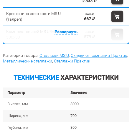
2 333
₽
Крестовина жесткости MS U
840
₽
667
₽
(талреп)
Комплект связей MS U/MS Pro
Развернуть
730
₽
579
₽
300x30
Категории товара:
Стеллажи MS U
,
Скидки от компании Практик
,
Металлические стеллажи
,
Стеллажи Практик
ТЕХНИЧЕСКИЕ
ХАРАКТЕРИСТИКИ
Параметр
Значение
Высота, мм
3000
Ширина, мм
700
Глубина, мм
300