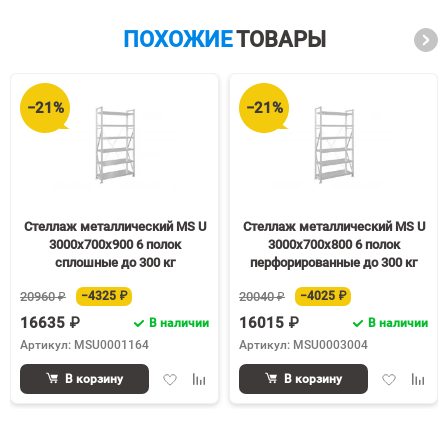
ПОХОЖИЕ
ТОВАРЫ
−21%
−21%
Стеллаж металлический MS U
Стеллаж металлический MS U
3000х700х900 6 полок
3000х700х800 6 полок
сплошные до 300 кг
перфорированные до 300 кг
20960 ₽
−4325 ₽
20040 ₽
−4025 ₽
16635 ₽
16015 ₽
В наличии
В наличии
Артикул: MSU0001164
Артикул: MSU0003004
Добавить
Добавить
Добавить
Доба
В корзину
В корзину
в
к
в
к
избранное
сравнению
избранное
срав