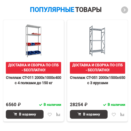
ПОПУЛЯРНЫЕ
ТОВАРЫ
ДОСТАВКА И СБОРКА ПО СПБ
ДОСТАВКА И СБОРКА ПО СПБ
- БЕСПЛАТНО!
- БЕСПЛАТНО!
Стеллаж СТ-011 2000х1000х400
Стеллаж СТ-051 2000х1500х650
с 4 полками до 150 кг
с 3 ярусами
6560 ₽
28254 ₽
В наличии
В наличии
Добавить
Добавить
Добавить
Доба
В корзину
В корзину
в
к
в
к
избранное
сравнению
избранное
срав