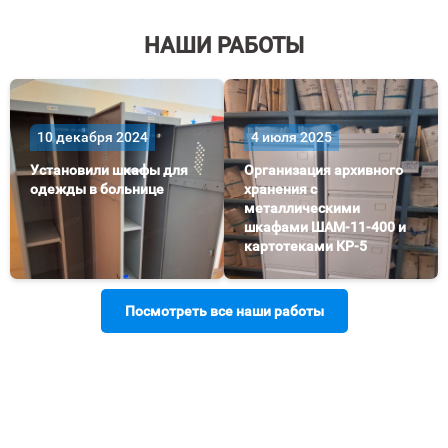
НАШИ РАБОТЫ
10 декабря 2024
4 июля 2025
Установили шкафы для
Организация архивного
одежды в больнице
хранения с
металлическими
шкафами ШАМ-11-400 и
картотеками КР-5
Посмотреть все наши работы