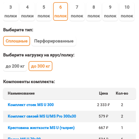
3
4
5
6
7
8
9
10
полки
полки
полок
полок
полок
полок
полок
полок
Выберите тип:
Сплошные
Перфорированные
Выберите нагрузку на ярус/полку:
до 200 кг
до 300 кг
Компоненты комплекта:
Наименование
Цена
Кол-во
Комплект стоек MS U 300
2 333
₽
2
Комплект связей MS U/MS Pro 300x30
579
₽
2
Крестовина жесткости MS U (талреп)
667
₽
1