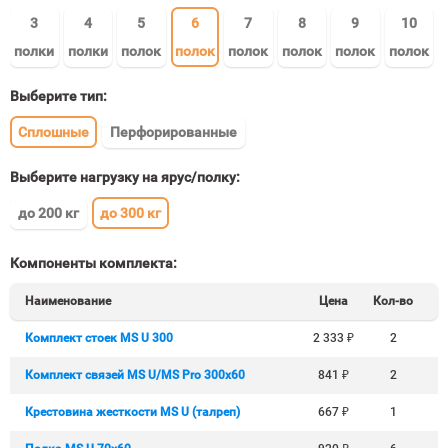
3
4
5
6
7
8
9
10
полки
полки
полок
полок
полок
полок
полок
полок
Выберите тип:
Сплошные
Перфорированные
Выберите нагрузку на ярус/полку:
до 200 кг
до 300 кг
Компоненты комплекта:
Наименование
Цена
Кол-во
Комплект стоек MS U 300
2 333
₽
2
Комплект связей MS U/MS Pro 300x60
841
₽
2
Крестовина жесткости MS U (талреп)
667
₽
1