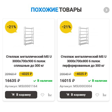
ПОХОЖИЕ
ТОВАРЫ
−21%
−21%
Стеллаж металлический MS U
Стеллаж металлический MS U
3000х700х900 6 полок
3000х700х800 6 полок
сплошные до 300 кг
перфорированные до 300 кг
20960 ₽
−4325 ₽
20040 ₽
−4025 ₽
16635 ₽
16015 ₽
В наличии
В наличии
Артикул: MSU0001164
Артикул: MSU0003004
Добавить
Добавить
Добавить
Доба
В корзину
В корзину
в
к
в
к
избранное
сравнению
избранное
срав