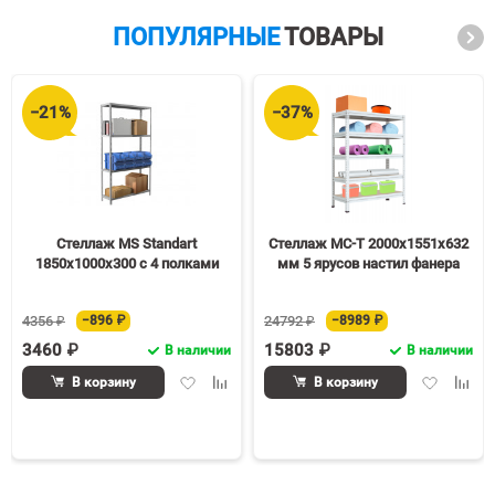
ПОПУЛЯРНЫЕ
ТОВАРЫ
−21%
−37%
Стеллаж MS Standart
Стеллаж МС-Т 2000х1551х632
1850х1000х300 c 4 полками
мм 5 ярусов настил фанера
4356 ₽
−896 ₽
24792 ₽
−8989 ₽
3460 ₽
15803 ₽
В наличии
В наличии
Добавить
Добавить
Добавить
Доба
В корзину
В корзину
в
к
в
к
избранное
сравнению
избранное
срав