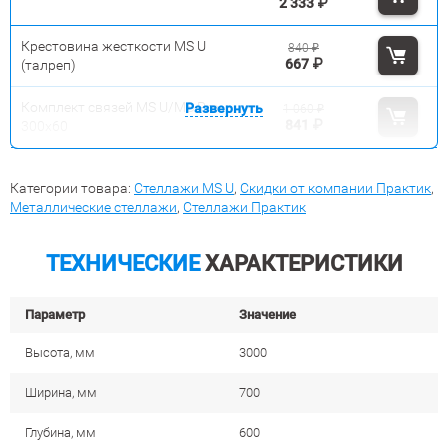
2 333
₽
Крестовина жесткости MS U
840
₽
667
₽
(талреп)
Комплект связей MS U/MS Pro
Развернуть
1 060
₽
841
₽
300x60
Категории товара:
Стеллажи MS U
,
Скидки от компании Практик
,
Металлические стеллажи
,
Стеллажи Практик
ТЕХНИЧЕСКИЕ
ХАРАКТЕРИСТИКИ
Параметр
Значение
Высота, мм
3000
Ширина, мм
700
Глубина, мм
600