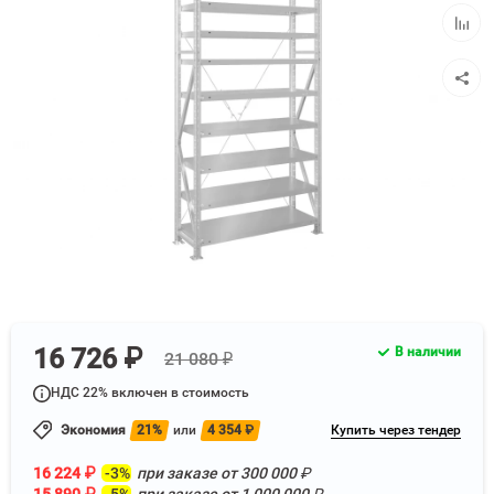
избра
Добав
к
сравн
16 726 ₽
В наличии
21 080 ₽
НДС 22% включен в стоимость
Экономия
21%
или
4 354
₽
Купить через тендер
16 224
₽
-3%
при заказе от
300 000
₽