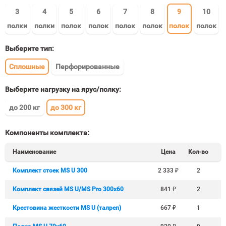
3
4
5
6
7
8
9
10
полки
полки
полок
полок
полок
полок
полок
полок
Выберите тип:
Сплошные
Перфорированные
Выберите нагрузку на ярус/полку:
до 200 кг
до 300 кг
Компоненты комплекта:
Наименование
Цена
Кол-во
Комплект стоек MS U 300
2 333
₽
2
Комплект связей MS U/MS Pro 300x60
841
₽
2
Крестовина жесткости MS U (талреп)
667
₽
1