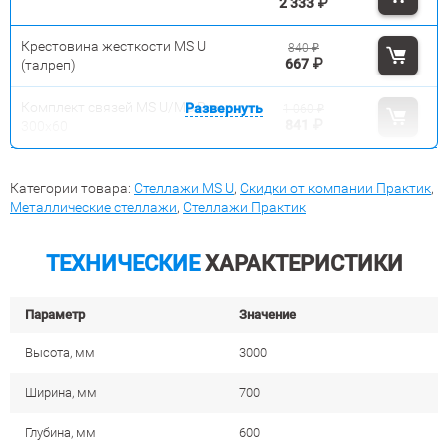
2 333
₽
Крестовина жесткости MS U
840
₽
667
₽
(талреп)
Комплект связей MS U/MS Pro
Развернуть
1 060
₽
841
₽
300x60
Категории товара:
Стеллажи MS U
,
Скидки от компании Практик
,
Металлические стеллажи
,
Стеллажи Практик
ТЕХНИЧЕСКИЕ
ХАРАКТЕРИСТИКИ
Параметр
Значение
Высота, мм
3000
Ширина, мм
700
Глубина, мм
600