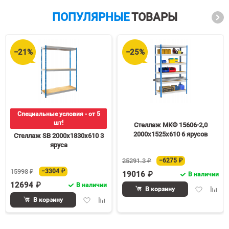
ПОПУЛЯРНЫЕ
ТОВАРЫ
−21%
−25%
Специальные условия - от 5
шт!
Стеллаж МКФ 15606-2,0
2000х1525х610 6 ярусов
Стеллаж SB 2000х1830х610 3
яруса
25291.3 ₽
−6275 ₽
15998 ₽
−3304 ₽
19016 ₽
В наличии
12694 ₽
В наличии
Добавить
Доба
В корзину
в
к
Добавить
Добавить
В корзину
избранное
срав
в
к
избранное
сравнению