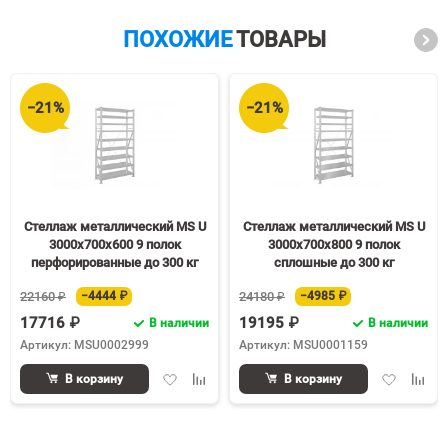
ПОХОЖИЕ
ТОВАРЫ
−21%
−21%
Стеллаж металлический MS U
Стеллаж металлический MS U
3000х700х600 9 полок
3000х700х800 9 полок
перфорированные до 300 кг
сплошные до 300 кг
22160 ₽
−4444 ₽
24180 ₽
−4985 ₽
17716 ₽
19195 ₽
В наличии
В наличии
Артикул: MSU0002999
Артикул: MSU0001159
Добавить
Добавить
Добавить
Доба
В корзину
В корзину
в
к
в
к
избранное
сравнению
избранное
срав