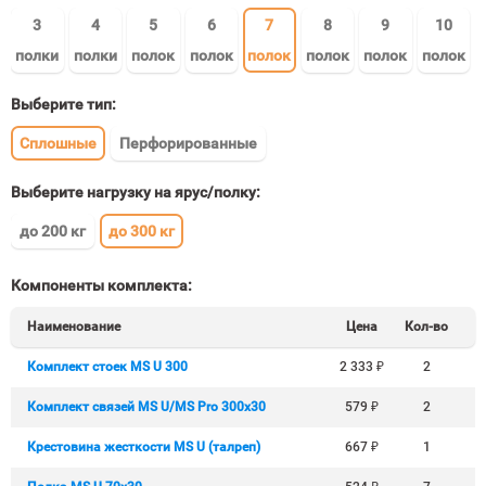
3
4
5
6
7
8
9
10
полки
полки
полок
полок
полок
полок
полок
полок
Выберите тип:
Сплошные
Перфорированные
Выберите нагрузку на ярус/полку:
до 200 кг
до 300 кг
Компоненты комплекта:
Наименование
Цена
Кол-во
Комплект стоек MS U 300
2 333
₽
2
Комплект связей MS U/MS Pro 300x30
579
₽
2
Крестовина жесткости MS U (талреп)
667
₽
1