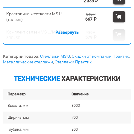
2 333
₽
Крестовина жесткости MS U
840
₽
667
₽
(талреп)
Комплект связей MS U/MS Pro
Развернуть
730
₽
579
₽
300x30
Категории товара:
Стеллажи MS U
,
Скидки от компании Практик
,
Металлические стеллажи
,
Стеллажи Практик
ТЕХНИЧЕСКИЕ
ХАРАКТЕРИСТИКИ
Параметр
Значение
Высота, мм
3000
Ширина, мм
700
Глубина, мм
300