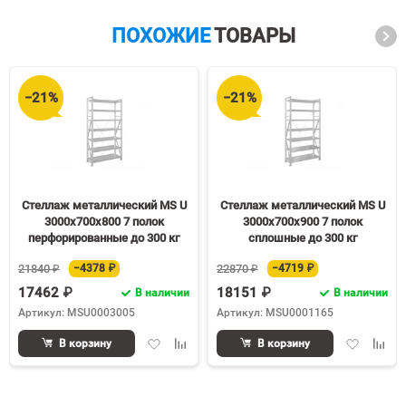
ПОХОЖИЕ
ТОВАРЫ
−21%
−21%
Стеллаж металлический MS U
Стеллаж металлический MS U
3000х700х800 7 полок
3000х700х900 7 полок
перфорированные до 300 кг
сплошные до 300 кг
21840 ₽
−4378 ₽
22870 ₽
−4719 ₽
17462 ₽
18151 ₽
В наличии
В наличии
Артикул: MSU0003005
Артикул: MSU0001165
Добавить
Добавить
Добавить
Доба
В корзину
В корзину
в
к
в
к
избранное
сравнению
избранное
срав