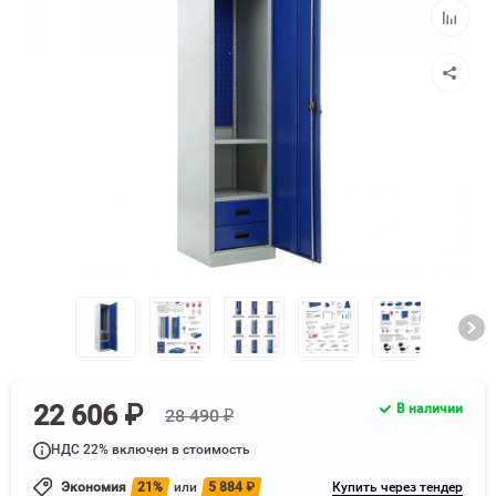
Добавит
к
сравнен
22 606 ₽
В наличии
28 490 ₽
НДС 22% включен в стоимость
Экономия
21%
или
5 884
₽
Купить через тендер