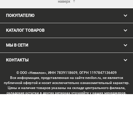
наверх
ПОКУПАТЕЛЮ
КАТАЛОГ ТОВАРОВ
МЫ В СЕТИ
КОНТАКТЫ
© ООО «Невилон», ИНН 7839118609, ОГРН 1197847136409
Вся информация, представленная на сайте nevilon.ru, не является
публичной офертой и носит исключительно ознакомительный характер.
Цены и наличие товаров указаны на складе центрального филиала,
складские остатки в других регионах уточняйте у наших менеджеров.
Изображение товаров может отличаться от продукции «вживую».
Производитель имеет право без предварительного согласования
вносить изменения в конструкцию изделий, не ухудшающие их
потребительских качеств, с целью улучшения технических
характеристик. Копирование данных с сайта без письменного
согласования запрещено. Любое использование материалов сайта,
включая тексты, изображения, элементы дизайна, структуру страниц,