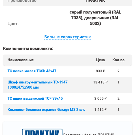
Производство
ПРАКТИК
серый полуматовый (RAL
7038), двери синие (RAL
Цвет:
5002)
Больше характеристик
Компоненты комплекта:
Наименование
Цена
Кол-во
TC полка малая TCSh 43х47
833
₽
2
Шкаф инструментальный TC-1947
13 418
₽
1
1900x475x500 мм
TC ящик выдвижной TCF 39x45
3 055
₽
2
Комплект боковых экранов Garage MS 2 шт.
1 412
₽
1