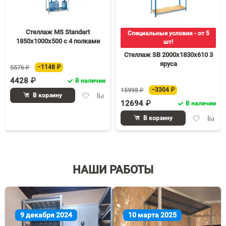
Стеллаж MS Standart
Специальные условия - от 5
1850х1000х500 c 4 полками
шт!
Стеллаж SB 2000х1830х610 3
яруса
5576 ₽
−1148 ₽
4428 ₽
В наличии
15998 ₽
−3304 ₽
Добавить
Добавить
В корзину
12694 ₽
в
к
В наличии
избранное
сравнению
Добавить
Доба
В корзину
в
к
избранное
срав
НАШИ РАБОТЫ
9 декабря 2024
10 марта 2025