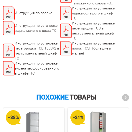
Таможенного союза. «О
безопасности мебельной
Инструкция по установке
Инструкция по сборке
продукции ТР ТС
ящика большого в шкаф
025/2012»
TC
Инструкция по установке
Инструкция по установке
перегородки TCD в
ящика малого в шкаф TC
инструментальный шкаф
TC
Инструкция по установке
Инструкция по установке
перегородки TCD 1800/2 в
полок TCSh (большие и
инструментальный шкаф
малые)
TC
Инструкция по установке
экрана перфорированного
в шкафы TC
ПОХОЖИЕ
ТОВАРЫ
−38%
−21%