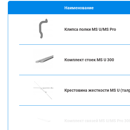
Наименование
Клипса полки MS U/MS Pro
Комплект стоек MS U 300
Крестовина жесткости MS U (тал
Комплект связей MS U/MS Pro 30