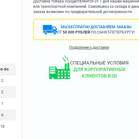
Доставка товара осуществляется от 1 дня нашей машино
400 мм
или транспортной компанией. Самовывоз со склада в ден
заказа возможен по предварительной договоренности.
450 мм
500 мм
МЫ БЕСПЛАТНО ДОСТАВЛЯЕМ ЗАКАЗЫ
 еще
Показать еще
▼
▼
ОТ
50 000 РУБЛЕЙ
ПО САНКТ-ПЕТЕРБУРГУ!
ЗОПОДЪЕМНОСТИ
ПО ЦВЕТУ
Подробнее о доставке
о 750 кг)
Чёрные
узовые (до 2500
Серые
СПЕЦИАЛЬНЫЕ УСЛОВИЯ
Лофт
ДЛЯ КОРПОРАТИВНЫХ
ол-во
 (до 5000 кг)
КЛИЕНТОВ B2B
(до 10000 кг)
2
2
1
ЫЛЕЙ (ВОДЫ)
КОНСОЛЬНЫЕ
6
утылей
Консольные
односторонние
18
бутылей
Консольные
двухсторонние