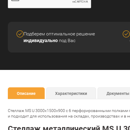
Подберем оптимальное решение
индивидуально
под Вас
Описание
Характеристики
Документы
Стеллаж MS U 3000x1500x900 с 6 перфорированными полками пре
и подходит для использования на складах, производствах и в 
Стеллаж металлический MS U 30