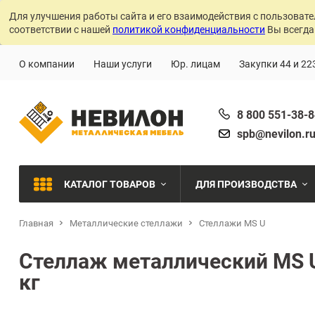
Для улучшения работы сайта и его взаимодействия с пользовате
соответствии с нашей
политикой конфиденциальности
Вы всегда
О компании
Наши услуги
Юр. лицам
Закупки 44 и 22
8 800 551-38-
spb@nevilon.r
КАТАЛОГ ТОВАРОВ
ДЛЯ ПРОИЗВОДСТВА
Главная
Металлические стеллажи
Стеллажи MS U
Швейное производств
МЕТАЛЛИЧЕСКИЕ СТЕЛЛАЖИ
Стеллаж металлический MS U
Металлообработка
кг
МЕТАЛЛИЧЕСКИЕ ШКАФЫ
Сварочное производст
Производства с ЧПУ