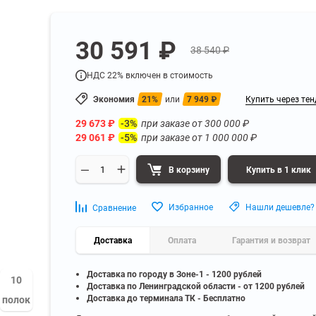
а
Для бумаг и папок с
нета
документами
ниченного доступа
Офисная мебель для бизнес-центра
30 591 ₽
Для рассады и цветов
38 540 ₽
ой архив
Офисная мебель лофт
 еще
Показать еще
▼
▼
НДС 22% включен в стоимость
Офисная мебель для производства
УЗКЕ
ПО БРЕНДУ
Экономия
21%
или
7 949
₽
Купить через тен
полку
Невилон
Офисная мебель для склада
29 673
₽
при заказе от
300 000
₽
 полку
Практик
-3%
29 061
₽
при заказе от
1 000 000
₽
-5%
 полку
Диком
Офисная мебель на металлокаркасе
 полку
Пакс-Металл
В корзину
Купить в 1 клик
 полку
Металл-Завод
Офисная мебель для госучреждений
 полку
ДВК
Избранное
Нашли дешевле?
Сравнение
 еще
Показать еще
▼
▼
Доставка
Оплата
Гарантия и возврат
ИНЕ
ПО ГЛУБИНЕ
Доставка по городу в Зоне-1 - 1200 рублей
200 мм
10
Доставка по Ленинградской области - от 1200 рублей
300 мм
Доставка до терминала ТК - Бесплатно
полок
350 мм