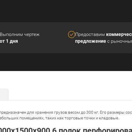
коммерчес
Выполним чертеж
Предоставим
от 1 дня
предложение
с рыночны
дназначен для хранения грузов весом до 300 кг. Его размеры сос
небольших помещениях, таких как торговые точки и кладовые.
00х1500х900 6 полок перфорирован