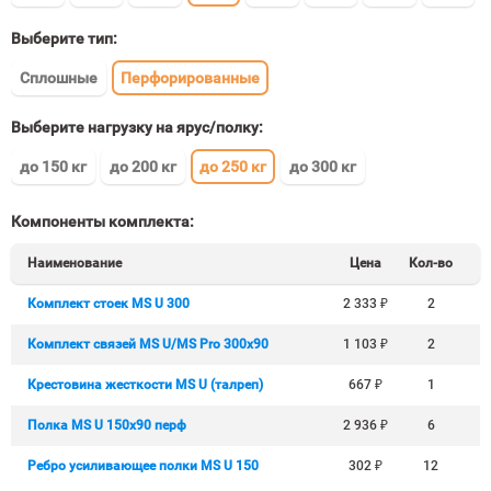
Выберите тип:
Сплошные
Перфорированные
Выберите нагрузку на ярус/полку:
до 150 кг
до 200 кг
до 250 кг
до 300 кг
Компоненты комплекта:
Наименование
Цена
Кол-во
Комплект стоек MS U 300
2 333
₽
2
Комплект связей MS U/MS Pro 300x90
1 103
₽
2
Крестовина жесткости MS U (талреп)
667
₽
1
Полка MS U 150х90 перф
2 936
₽
6
Ребро усиливающее полки MS U 150
302
₽
12