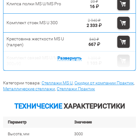
20
₽
Клипса полки MS U/MS Pro
16
₽
2 940
₽
Комплект стоек MS U 300
2 333
₽
Крестовина жесткости MS U
840
₽
667
₽
(талреп)
Комплект связей MS U/MS Pro
Развернуть
1 390
₽
1 103
₽
300x90
Категории товара:
Стеллажи MS U
,
Скидки от компании Практик
,
Металлические стеллажи
,
Стеллажи Практик
ТЕХНИЧЕСКИЕ
ХАРАКТЕРИСТИКИ
Параметр
Значение
Высота, мм
3000