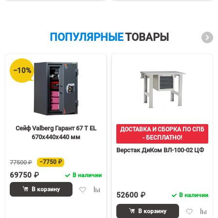
избранное
сравнению
избранное
срав
ПОПУЛЯРНЫЕ
ТОВАРЫ
−10%
Сейф Valberg Гарант 67 T EL
ДОСТАВКА И СБОРКА ПО СПБ
670x440x440 мм
- БЕСПЛАТНО!
Верстак ДиКом ВЛ-100-02 ЦФ
77500 ₽
−7750 ₽
69750 ₽
В наличии
Добавить
Добавить
В корзину
52600 ₽
В наличии
в
к
избранное
сравнению
Добавить
Доба
В корзину