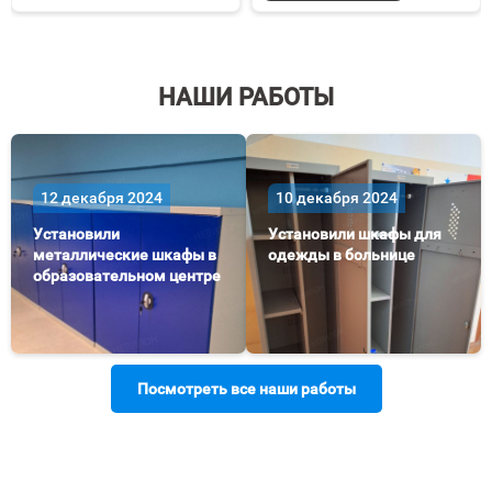
в
к
избранное
срав
НАШИ РАБОТЫ
12 декабря 2024
10 декабря 2024
Установили
Установили шкафы для
металлические шкафы в
одежды в больнице
образовательном центре
Посмотреть все наши работы