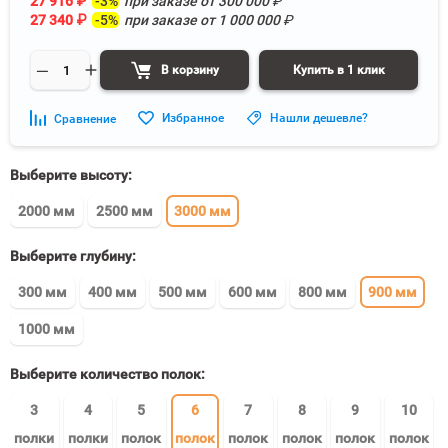
27 916
₽
-3%
при заказе от
300 000
₽
27 340
₽
-5%
при заказе от
1 000 000
₽
В корзину
Купить в 1 клик
Избранное
Нашли дешевле?
Сравнение
Выберите высоту:
2000 мм
2500 мм
3000 мм
Выберите глубину:
300 мм
400 мм
500 мм
600 мм
800 мм
900 мм
1000 мм
Выберите количество полок:
3
4
5
6
7
8
9
10
полки
полки
полок
полок
полок
полок
полок
полок