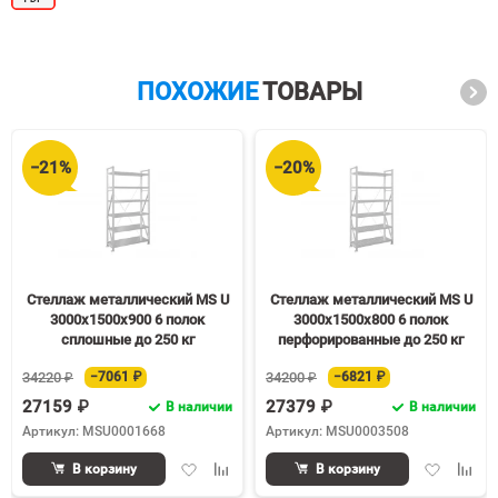
ПОХОЖИЕ
ТОВАРЫ
−21%
−20%
Стеллаж металлический MS U
Стеллаж металлический MS U
3000х1500х900 6 полок
3000х1500х800 6 полок
сплошные до 250 кг
перфорированные до 250 кг
34220 ₽
−7061 ₽
34200 ₽
−6821 ₽
27159 ₽
27379 ₽
В наличии
В наличии
Артикул: MSU0001668
Артикул: MSU0003508
Добавить
Добавить
Добавить
Доба
В корзину
В корзину
в
к
в
к