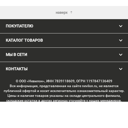
наверх
ПОКУПАТЕЛЮ
КАТАЛОГ ТОВАРОВ
МЫ В СЕТИ
КОНТАКТЫ
© ООО «Невилон», ИНН 7839118609, ОГРН 1197847136409
Вся информация, представленная на сайте nevilon.ru, не является
публичной офертой и носит исключительно ознакомительный характер.
Цены и наличие товаров указаны на складе центрального филиала,
складские остатки в других регионах уточняйте у наших менеджеров.
Изображение товаров может отличаться от продукции «вживую».
Производитель имеет право без предварительного согласования
вносить изменения в конструкцию изделий, не ухудшающие их
потребительских качеств, с целью улучшения технических
характеристик. Копирование данных с сайта без письменного