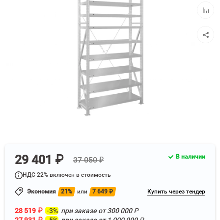
избра
Добав
к
сравн
29 401 ₽
В наличии
37 050 ₽
НДС 22% включен в стоимость
Экономия
21%
или
7 649
₽
Купить через тендер
28 519
₽
-3%
при заказе от
300 000
₽