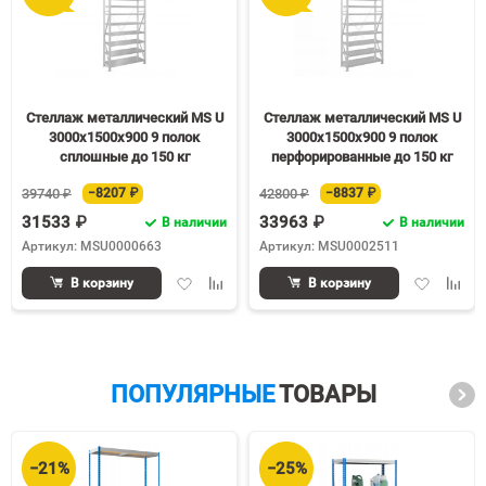
Стеллаж металлический MS U
Стеллаж металлический MS U
3000х1500х900 9 полок
3000х1500х900 9 полок
сплошные до 150 кг
перфорированные до 150 кг
39740 ₽
−8207 ₽
42800 ₽
−8837 ₽
31533 ₽
33963 ₽
В наличии
В наличии
Артикул: MSU0000663
Артикул: MSU0002511
Добавить
Добавить
Добавить
Доба
В корзину
В корзину
в
к
в
к
избранное
сравнению
избранное
срав
ПОПУЛЯРНЫЕ
ТОВАРЫ
−21%
−25%