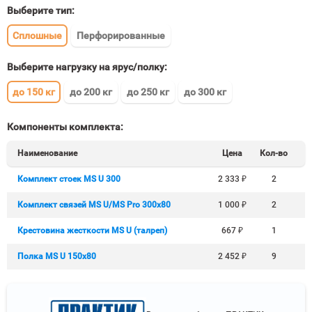
Выберите тип:
Сплошные
Перфорированные
Выберите нагрузку на ярус/полку:
до 150 кг
до 200 кг
до 250 кг
до 300 кг
Компоненты комплекта:
Наименование
Цена
Кол-во
Комплект стоек MS U 300
2 333
₽
2
Комплект связей MS U/MS Pro 300x80
1 000
₽
2
Крестовина жесткости MS U (талреп)
667
₽
1
Полка MS U 150х80
2 452
₽
9