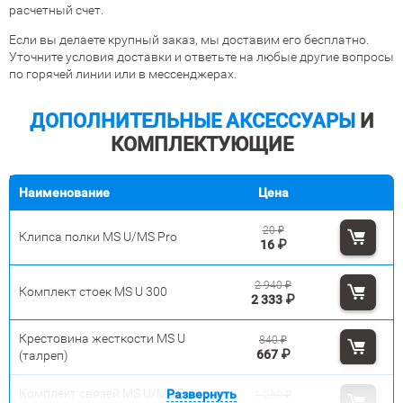
расчетный счет.
Если вы делаете крупный заказ, мы доставим его бесплатно.
Уточните условия доставки и ответьте на любые другие вопросы
по горячей линии или в мессенджерах.
ДОПОЛНИТЕЛЬНЫЕ АКСЕССУАРЫ
И
КОМПЛЕКТУЮЩИЕ
Наименование
Цена
20
₽
Клипса полки MS U/MS Pro
16
₽
2 940
₽
Комплект стоек MS U 300
2 333
₽
Крестовина жесткости MS U
840
₽
667
₽
(талреп)
Комплект связей MS U/MS Pro
Развернуть
1 260
₽