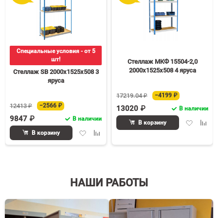
Специальные условия - от 5
шт!
Стеллаж МКФ 15504-2,0
2000х1525х508 4 яруса
Стеллаж SB 2000х1525х508 3
яруса
17219.04 ₽
−4199 ₽
12413 ₽
−2566 ₽
13020 ₽
В наличии
9847 ₽
В наличии
Добавить
Доба
В корзину
в
к
Добавить
Добавить
В корзину
избранное
срав
в
к
избранное
сравнению
НАШИ РАБОТЫ