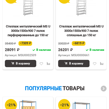
Стеллаж металлический MS U
Стеллаж металлический MS U
3000х1500х900 7 полок
3000х1500х900 7 полок
перфорированные до 150 кг
сплошные до 150 кг
35400 ₽
−7309 ₽
33020 ₽
−6819 ₽
28091 ₽
26201 ₽
В наличии
В наличии
Артикул: MSU0002509
Артикул: MSU0000661
Добавить
Добавить
Добавить
Доба
В корзину
В корзину
в
к
в
к
избранное
сравнению
избранное
срав
ПОПУЛЯРНЫЕ
ТОВАРЫ
−21%
−21%