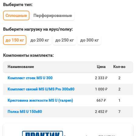
Выберите тип:
Сплошные
Перфорированные
Выберите нагрузку на ярус/полку:
до 150 кг
до 200 кг
до 250 кг
до 300 кг
Компоненты комплекта:
Наименование
Цена
Кол-во
Комплект стоек MS U 300
2 333
₽
2
Комплект связей MS U/MS Pro 300x80
1 000
₽
2
Крестовина жесткости MS U (талреп)
667
₽
1
Полка MS U 150х80
2 452
₽
7