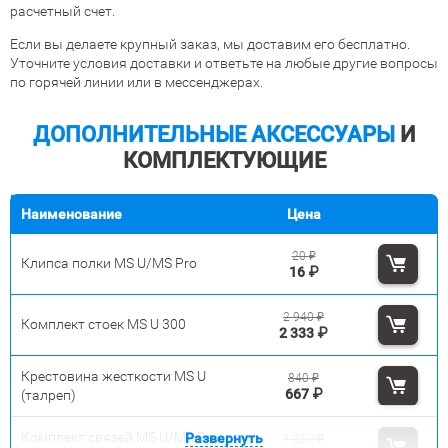
расчетный счет.
Если вы делаете крупный заказ, мы доставим его бесплатно.
Уточните условия доставки и ответьте на любые другие вопросы
по горячей линии или в мессенджерах.
ДОПОЛНИТЕЛЬНЫЕ АКСЕССУАРЫ
И
КОМПЛЕКТУЮЩИЕ
Наименование
Цена
20
₽
Клипса полки MS U/MS Pro
16
₽
2 940
₽
Комплект стоек MS U 300
2 333
₽
Крестовина жесткости MS U
840
₽
667
₽
(талреп)
Комплект связей MS U/MS Pro
Развернуть
1 260
₽