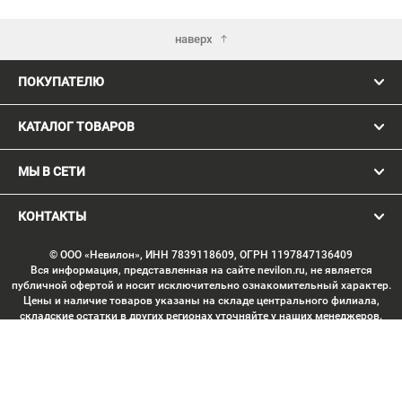
наверх
ПОКУПАТЕЛЮ
КАТАЛОГ ТОВАРОВ
МЫ В СЕТИ
КОНТАКТЫ
© ООО «Невилон», ИНН 7839118609, ОГРН 1197847136409
Вся информация, представленная на сайте nevilon.ru, не является
публичной офертой и носит исключительно ознакомительный характер.
Цены и наличие товаров указаны на складе центрального филиала,
складские остатки в других регионах уточняйте у наших менеджеров.
Изображение товаров может отличаться от продукции «вживую».
Производитель имеет право без предварительного согласования
вносить изменения в конструкцию изделий, не ухудшающие их
потребительских качеств, с целью улучшения технических
характеристик. Копирование данных с сайта без письменного