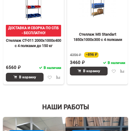
ДОСТАВКА И СБОРКА ПО СПБ
- БЕСПЛАТНО!
Стеллаж MS Standart
1850х1000х300 c 4 полками
Стеллаж СТ-011 2000х1000х400
с 4 полками до 150 кг
4356 ₽
−896 ₽
3460 ₽
В наличии
6560 ₽
В наличии
Добавить
Доба
В корзину
в
к
Добавить
Добавить
В корзину
избранное
срав
в
к
избранное
сравнению
НАШИ РАБОТЫ