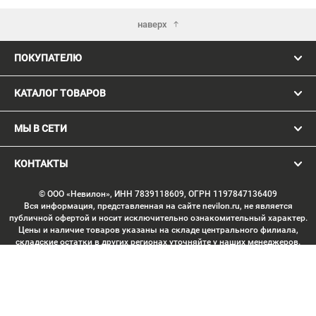
наверх
ПОКУПАТЕЛЮ
КАТАЛОГ ТОВАРОВ
МЫ В СЕТИ
КОНТАКТЫ
© ООО «Невилон», ИНН 7839118609, ОГРН 1197847136409
Вся информация, представленная на сайте nevilon.ru, не является
публичной офертой и носит исключительно ознакомительный характер.
Цены и наличие товаров указаны на складе центрального филиала,
складские остатки в других регионах уточняйте у наших менеджеров.
Изображение товаров может отличаться от продукции «вживую».
Производитель имеет право без предварительного согласования
вносить изменения в конструкцию изделий, не ухудшающие их
потребительских качеств, с целью улучшения технических
характеристик. Копирование данных с сайта без письменного
согласования запрещено. Любое использование материалов сайта,