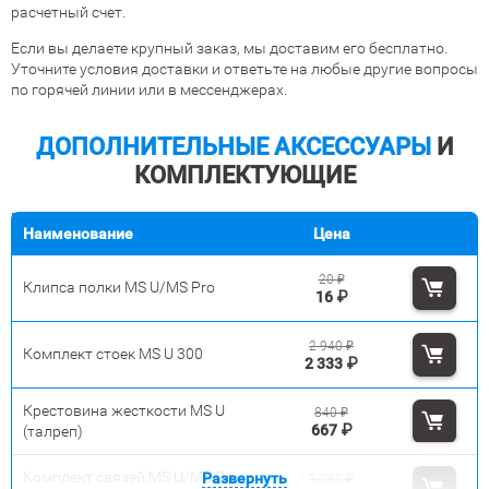
расчетный счет.
Если вы делаете крупный заказ, мы доставим его бесплатно.
Уточните условия доставки и ответьте на любые другие вопросы
по горячей линии или в мессенджерах.
ДОПОЛНИТЕЛЬНЫЕ АКСЕССУАРЫ
И
КОМПЛЕКТУЮЩИЕ
Наименование
Цена
20
₽
Клипса полки MS U/MS Pro
16
₽
2 940
₽
Комплект стоек MS U 300
2 333
₽
Крестовина жесткости MS U
840
₽
667
₽
(талреп)
Комплект связей MS U/MS Pro
Развернуть
1 060
₽