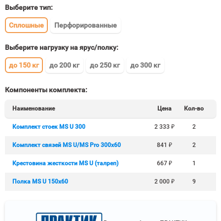
Выберите тип:
Сплошные
Перфорированные
Выберите нагрузку на ярус/полку:
до 150 кг
до 200 кг
до 250 кг
до 300 кг
Компоненты комплекта:
Наименование
Цена
Кол-во
Комплект стоек MS U 300
2 333
₽
2
Комплект связей MS U/MS Pro 300x60
841
₽
2
Крестовина жесткости MS U (талреп)
667
₽
1
Полка MS U 150х60
2 000
₽
9