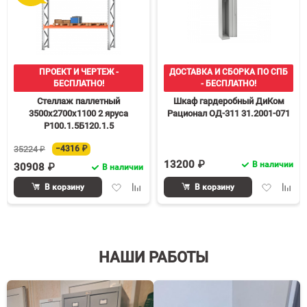
ПРОЕКТ И ЧЕРТЕЖ -
ДОСТАВКА И СБОРКА ПО СПБ
БЕСПЛАТНО!
- БЕСПЛАТНО!
Стеллаж паллетный
Шкаф гардеробный ДиКом
3500х2700х1100 2 яруса
Рационал ОД-311 31.2001-071
Р100.1.5Б120.1.5
35224 ₽
−4316 ₽
13200 ₽
В наличии
30908 ₽
В наличии
Добавить
Добавить
Добавить
Доба
В корзину
В корзину
в
к
в
к
избранное
сравнению
избранное
срав
НАШИ РАБОТЫ