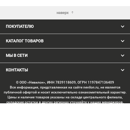
наверх
ПОКУПАТЕЛЮ
КАТАЛОГ ТОВАРОВ
МЫ В СЕТИ
КОНТАКТЫ
© ООО «Невилон», ИНН 7839118609, ОГРН 1197847136409
Вся информация, представленная на сайте nevilon.ru, не является
публичной офертой и носит исключительно ознакомительный характер.
Цены и наличие товаров указаны на складе центрального филиала,
складские остатки в других регионах уточняйте у наших менеджеров.
Изображение товаров может отличаться от продукции «вживую».
Производитель имеет право без предварительного согласования
вносить изменения в конструкцию изделий, не ухудшающие их
потребительских качеств, с целью улучшения технических
характеристик. Копирование данных с сайта без письменного