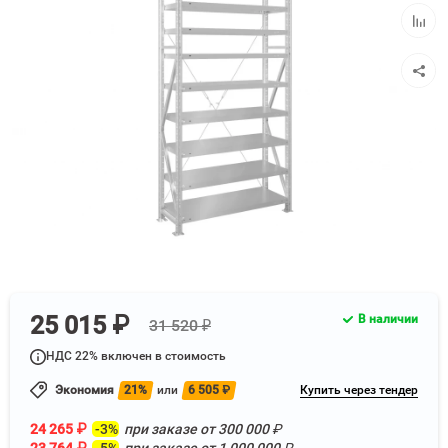
избра
Добав
к
сравн
25 015 ₽
В наличии
31 520 ₽
НДС 22% включен в стоимость
Экономия
21%
или
6 505
₽
Купить через тендер
24 265
₽
-3%
при заказе от
300 000
₽