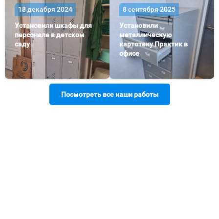
18 декабря 2024
8 сентября 2025
Установили шкафы для
Установили
персонала в детском
металлическую
саду
картотеку Практик в
офисе
Посмотреть все наши работы