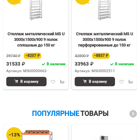
Стеллаж металлический MS U
Стеллаж металлический MS U
3000х1500х900 9 полок
3000х1500х900 9 полок
сплошные до 150 кг
перфорированные до 150 кг
39740 ₽
−8207 ₽
42800 ₽
−8837 ₽
31533 ₽
33963 ₽
В наличии
В наличии
Артикул: MSU0000663
Артикул: MSU0002511
Добавить
Добавить
Добавить
Доба
В корзину
В корзину
в
к
в
к
избранное
сравнению
избранное
срав
ПОПУЛЯРНЫЕ
ТОВАРЫ
−13%