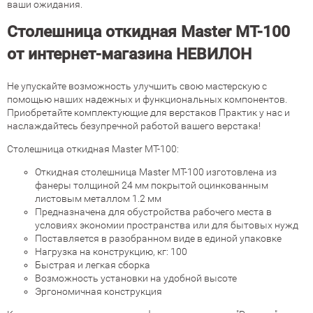
ваши
ожидания
.
Столешница откидная Master MT-100
от интернет-магазина НЕВИЛОН
Не
упускайте
возможность
улучшить
свою
мастерскую
с
помощью
наших
надежных
и
функциональных
компонентов
.
Приобретайте
комплектующие
для
верстаков
Практик
у
нас
и
наслаждайтесь
безупречной
работой
вашего
верстака!
Столешница откидная Master MT-100
:
Откидная столешница Master MT-100 изготовлена из
фанеры толщиной 24 мм покрытой оцинкованным
листовым металлом 1.2 мм
Предназначена для обустройства рабочего места в
условиях экономии пространства или для бытовых нужд
Поставляется в разобранном виде в единой упаковке
Нагрузка на конструкцию, кг: 100
Быстрая и легкая сборка
Возможность установки на удобной высоте
Эргономичная конструкция