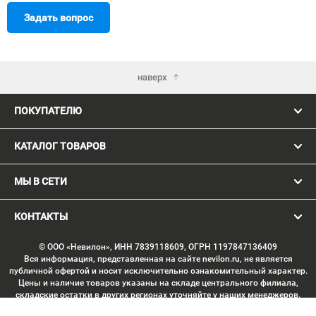
Задать вопрос
наверх
ПОКУПАТЕЛЮ
КАТАЛОГ ТОВАРОВ
МЫ В СЕТИ
КОНТАКТЫ
© ООО «Невилон», ИНН 7839118609, ОГРН 1197847136409
Вся информация, представленная на сайте nevilon.ru, не является
публичной офертой и носит исключительно ознакомительный характер.
Цены и наличие товаров указаны на складе центрального филиала,
складские остатки в других регионах уточняйте у наших менеджеров.
Изображение товаров может отличаться от продукции «вживую».