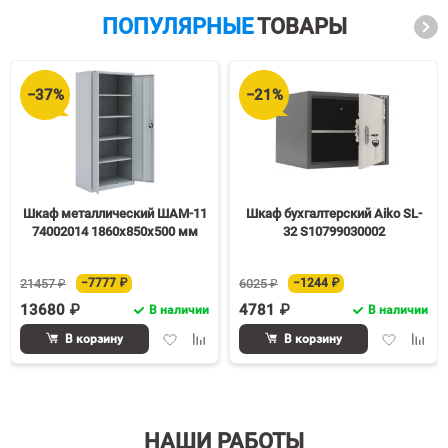
ПОПУЛЯРНЫЕ
ТОВАРЫ
−37%
−21%
Шкаф металлический ШАМ-11
Шкаф бухгалтерский Aiko SL-
74002014 1860х850х500 мм
32 S10799030002
21457 ₽
−7777 ₽
6025 ₽
−1244 ₽
13680 ₽
4781 ₽
В наличии
В наличии
Добавить
Добавить
Добавить
Доба
В корзину
В корзину
в
к
в
к
избранное
сравнению
избранное
срав
НАШИ РАБОТЫ