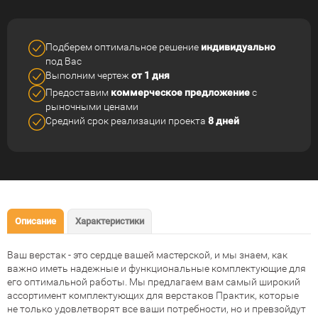
Подберем оптимальное решение
индивидуально
под Вас
Выполним чертеж
от 1 дня
Предоставим
коммерческое
предложение
с
рыночными ценами
Средний срок реализации
проекта
8 дней
Описание
Характеристики
Ваш
верстак
-
это
сердце
вашей
мастерской
,
и
мы
знаем
,
как
важно
иметь
надежные
и
функциональные
комплектующие
для
его
оптимальной
работы
.
Мы
предлагаем
вам
самый
широкий
ассортимент
комплектующих
для
верстаков
Практик
,
которые
не
только
удовлетворят
все
ваши
потребности
,
но
и
превзойдут