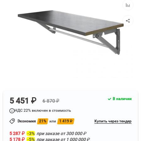
Добавит
к
сравнен
5 451 ₽
В наличии
6 870 ₽
НДС 22% включен в стоимость
Экономия
21%
или
1 419
₽
Купить через тендер
5 287
₽
-3%
при заказе от
300 000
₽
5 178
₽
-5%
при заказе от
1 000 000
₽